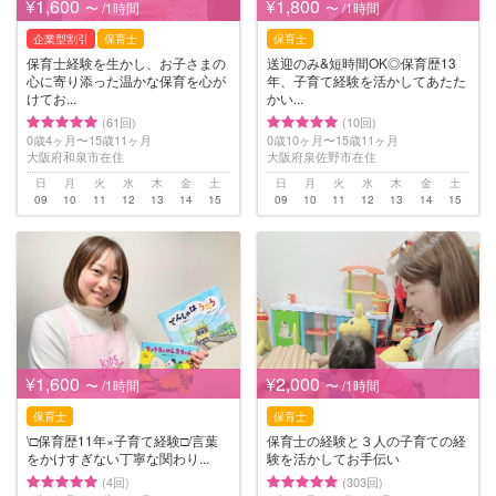
¥1,600
¥1,800
〜 /1時間
〜 /1時間
企業型割引
保育士
保育士
保育士経験を生かし、お子さまの
送迎のみ&短時間OK◎保育歴13
心に寄り添った温かな保育を心が
年、子育て経験を活かしてあたた
けてお...
かい...
(61回)
(10回)
0歳4ヶ月〜15歳11ヶ月
0歳10ヶ月〜15歳11ヶ月
大阪府和泉市在住
大阪府泉佐野市在住
日
月
火
水
木
金
土
日
月
火
水
木
金
土
09
10
11
12
13
14
15
09
10
11
12
13
14
15
¥1,600
¥2,000
〜 /1時間
〜 /1時間
保育士
保育士
\□︎保育歴11年×子育て経験□︎/言葉
保育士の経験と３人の子育ての経
をかけすぎない丁寧な関わり...
験を活かしてお手伝い
(4回)
(303回)