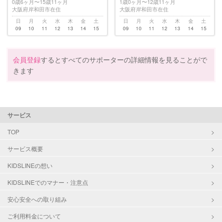
0歳6ヶ月〜15歳11ヶ月
1歳0ヶ月〜12歳11ヶ月
大阪府岸和田市在住
大阪府岸和田市在住
日
月
火
水
木
金
土
日
月
火
水
木
金
土
09
10
11
12
13
14
15
09
10
11
12
13
14
15
会員登録
するとすべてのサポーターの詳細情報を見ることがで
きます
サービス
TOP
サービス概要
KIDSLINEの想い
KIDSLINEでのマナー・注意点
安心安全への取り組み
ご利用料金について