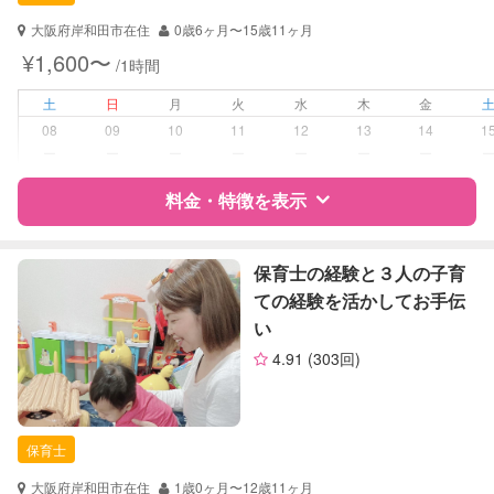
対応可能/特徴
送迎サポート
子育て経験
大阪府岸和田市在住
0歳6ヶ月〜15歳11ヶ月
¥1,600〜
/1時間
病児対応
病児、病後児、ともに不可
土
日
月
火
水
木
金
障がい児対応
対応可否は個別に相談
08
09
10
11
12
13
14
1
ー
ー
ー
ー
ー
ー
ー
レッスン
絵・工作レッスン
料金・特徴を表示
定期予約
可能
特徴
料金
レビュー
保育士の経験と３人の子育
お子様の撮影
対応可能
ての経験を活かしてお手伝
（定期特典）
い
サポートの特徴
4.91
(303回)
資格
自治体届出済ベビーシッター
保育士
幼稚園教諭
保育士
対応可能/特徴
子育て経験
大阪府岸和田市在住
1歳0ヶ月〜12歳11ヶ月