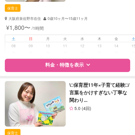
保育士
保育士
対応可能/特徴
送迎サポート
大阪府泉佐野市在住
0歳10ヶ月〜15歳11ヶ月
子育て経験
¥1,800〜
/1時間
病児対応
病児、病後児、ともに不可
土
日
月
火
水
木
金
08
09
10
11
12
13
14
1
障がい児対応
対応可否は個別に相談
ー
ー
ー
ー
ー
ー
ー
料金・特徴を表示
レッスン
音楽レッスン
絵・工作レッスン
特徴
料金
レビュー
\□︎保育歴11年×子育て経験□︎/
定期予約
可能
言葉をかけすぎない丁寧な
関わり...
サポートの特徴
お子様の撮影
対応可能
5.0
(4回)
（定期特典）
資格
自治体届出済ベビーシッター
保育士
保育士