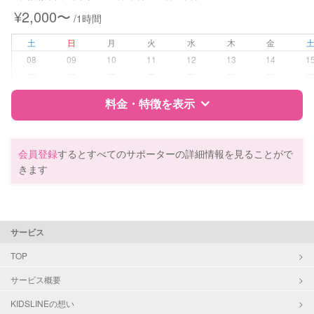
¥2,000〜
/1時間
病児対応
病児、病後児、ともに不可
土
日
月
火
水
木
金
障がい児対応
対応可否は個別に相談
08
09
10
11
12
13
14
1
ー
ー
ー
ー
ー
ー
ー
レッスン
なし
料金・特徴を表示
定期予約
お引き受けしていません
特徴
料金
レビュー
会員登録
するとすべてのサポーターの詳細情報を見ることがで
お子様の撮影
対応不可
きます
（定期特典）
サポートの特徴
資格
自治体届出済ベビーシッター
サービス
保育士
幼稚園教諭
TOP
サービス概要
対応可能/特徴
送迎サポート
早朝対応
KIDSLINEの想い
夜間対応