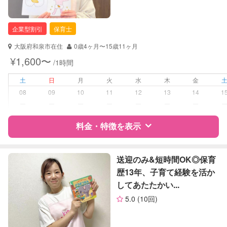
企業型割引
保育士
大阪府和泉市在住
0歳4ヶ月〜15歳11ヶ月
¥1,600〜
/1時間
土
日
月
火
水
木
金
08
09
10
11
12
13
14
1
ー
ー
ー
ー
ー
ー
ー
料金・特徴を表示
特徴
料金
レビュー
送迎のみ&短時間OK◎保育
歴13年、子育て経験を活か
してあたたかい...
サポートの特徴
5.0
(10回)
資格
企業型割引対象(旧内閣府補助対象)
自治体届出済ベビーシッター