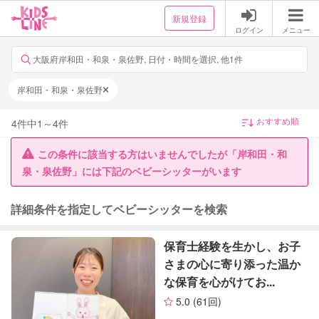
新規登録
ログイン
メニュー
大阪府岸和田・和泉・泉佐野, 日付・時間を選択, 他1件
岸和田・和泉・泉佐野
4
件中
1
～
4
件
この条件に該当する方はいませんでしたが「岸和田・和
泉・泉佐野」には下記のベビーシッターがいます
詳細条件を指定してベビーシッターを検索
保育士経験を生かし、お子
さまの心に寄り添った温か
な保育を心がけてお...
5.0
(61回)