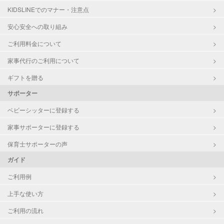
KIDSLINEでのマナー・注意点
お泊まり保育
子育て経験
安心安全への取り組み
ご利用料金について
病児対応
病児、病後児、ともに不可
家事代行のご利用について
障がい児対応
対応可否は個別に相談
ギフトを贈る
サポーター
レッスン
なし
ベビーシッターに登録する
定期予約
お引き受けしていません
家事サポーターに登録する
お子様の撮影
対応不可
保育士サポーターの声
（定期特典）
ガイド
ご利用例
上手な使い方
ご利用の流れ