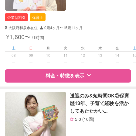
企業型割引
保育士
大阪府和泉市在住
0歳4ヶ月〜15歳11ヶ月
¥1,600〜
/1時間
土
日
月
火
水
木
金
08
09
10
11
12
13
14
1
ー
ー
ー
ー
ー
ー
ー
料金・特徴を表示
特徴
料金
レビュー
送迎のみ&短時間OK◎保育
歴13年、子育て経験を活か
してあたたかい...
サポートの特徴
5.0
(10回)
資格
企業型割引対象(旧内閣府補助対象)
自治体届出済ベビーシッター