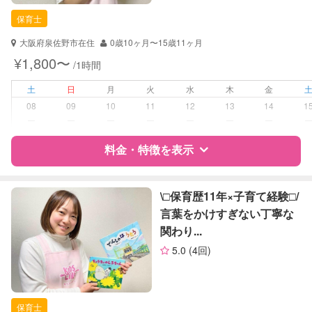
保育士
保育士
対応可能/特徴
送迎サポート
大阪府泉佐野市在住
0歳10ヶ月〜15歳11ヶ月
子育て経験
¥1,800〜
/1時間
病児対応
病児、病後児、ともに不可
土
日
月
火
水
木
金
08
09
10
11
12
13
14
1
障がい児対応
対応可否は個別に相談
ー
ー
ー
ー
ー
ー
ー
料金・特徴を表示
レッスン
音楽レッスン
絵・工作レッスン
特徴
料金
レビュー
\□︎保育歴11年×子育て経験□︎/
定期予約
可能
言葉をかけすぎない丁寧な
関わり...
サポートの特徴
お子様の撮影
対応可能
5.0
(4回)
（定期特典）
資格
自治体届出済ベビーシッター
保育士
保育士