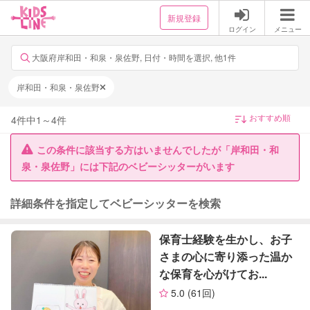
新規登録
ログイン
メニュー
大阪府岸和田・和泉・泉佐野, 日付・時間を選択, 他1件
岸和田・和泉・泉佐野
4
件中
1
～
4
件
この条件に該当する方はいませんでしたが「岸和田・和
泉・泉佐野」には下記のベビーシッターがいます
詳細条件を指定してベビーシッターを検索
保育士経験を生かし、お子
さまの心に寄り添った温か
な保育を心がけてお...
5.0
(61回)