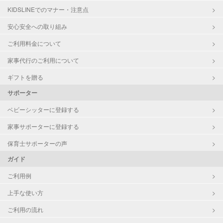
KIDSLINEでのマナー・注意点
お泊まり保育
子育て経験
安心安全への取り組み
ご利用料金について
病児対応
病児、病後児、ともに不可
家事代行のご利用について
障がい児対応
対応可否は個別に相談
ギフトを贈る
サポーター
レッスン
なし
ベビーシッターに登録する
定期予約
お引き受けしていません
家事サポーターに登録する
お子様の撮影
対応不可
保育士サポーターの声
（定期特典）
ガイド
ご利用例
上手な使い方
ご利用の流れ