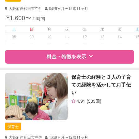
対応可能/特徴
送迎サポート
子育て経験
大阪府岸和田市在住
0歳6ヶ月〜15歳11ヶ月
¥1,600〜
/1時間
病児対応
病児、病後児、ともに不可
土
日
月
火
水
木
金
障がい児対応
対応可否は個別に相談
08
09
10
11
12
13
14
1
ー
ー
ー
ー
ー
ー
ー
レッスン
絵・工作レッスン
料金・特徴を表示
定期予約
可能
特徴
料金
レビュー
保育士の経験と３人の子育
お子様の撮影
対応可能
ての経験を活かしてお手伝
（定期特典）
い
サポートの特徴
4.91
(303回)
資格
自治体届出済ベビーシッター
保育士
幼稚園教諭
保育士
対応可能/特徴
子育て経験
大阪府岸和田市在住
1歳0ヶ月〜12歳11ヶ月