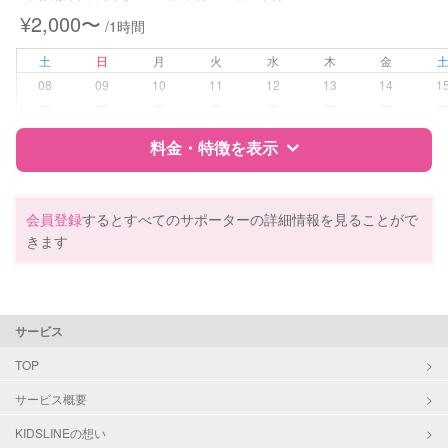
¥2,000〜
/1時間
病児対応
病児、病後児、ともに不可
土
日
月
火
水
木
金
障がい児対応
対応可否は個別に相談
08
09
10
11
12
13
14
1
ー
ー
ー
ー
ー
ー
ー
レッスン
なし
料金・特徴を表示
定期予約
お引き受けしていません
特徴
料金
レビュー
会員登録
するとすべてのサポーターの詳細情報を見ることがで
お子様の撮影
対応不可
きます
（定期特典）
サポートの特徴
資格
自治体届出済ベビーシッター
サービス
保育士
幼稚園教諭
TOP
サービス概要
対応可能/特徴
送迎サポート
早朝対応
KIDSLINEの想い
夜間対応