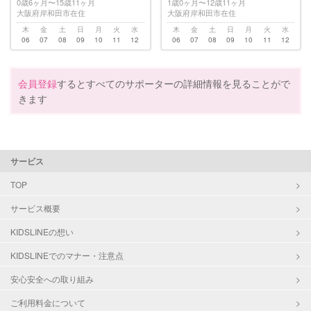
0歳6ヶ月〜15歳11ヶ月
1歳0ヶ月〜12歳11ヶ月
大阪府岸和田市在住
大阪府岸和田市在住
木
金
土
日
月
火
水
木
金
土
日
月
火
水
06
07
08
09
10
11
12
06
07
08
09
10
11
12
会員登録
するとすべてのサポーターの詳細情報を見ることがで
きます
サービス
TOP
サービス概要
KIDSLINEの想い
KIDSLINEでのマナー・注意点
安心安全への取り組み
ご利用料金について