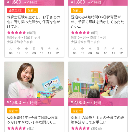
¥1,600
¥1,800
〜 /1時間
〜 /1時間
企業型割引
保育士
保育士
保育士経験を生かし、お子さまの
送迎のみ&短時間OK◎保育歴13
心に寄り添った温かな保育を心が
年、子育て経験を活かしてあたた
けてお...
かい...
(60回)
(9回)
0歳4ヶ月〜15歳11ヶ月
0歳10ヶ月〜15歳11ヶ月
大阪府和泉市在住
大阪府泉佐野市在住
木
金
土
日
月
火
水
木
金
土
日
月
火
水
06
07
08
09
10
11
12
06
07
08
09
10
11
12
¥1,600
¥2,000
〜 /1時間
〜 /1時間
保育士
保育士
\□︎保育歴11年×子育て経験□︎/言葉
保育士の経験と３人の子育ての経
をかけすぎない丁寧な関わり...
験を活かしてお手伝い
(4回)
(303回)