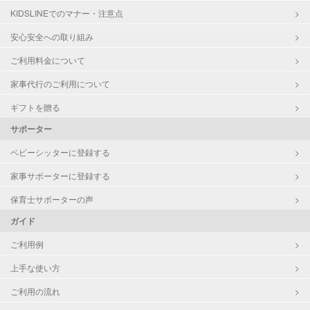
KIDSLINEでのマナー・注意点
お泊まり保育
子育て経験
安心安全への取り組み
ご利用料金について
病児対応
病児、病後児、ともに不可
家事代行のご利用について
障がい児対応
対応可否は個別に相談
ギフトを贈る
サポーター
レッスン
なし
ベビーシッターに登録する
定期予約
お引き受けしていません
家事サポーターに登録する
お子様の撮影
対応不可
保育士サポーターの声
（定期特典）
ガイド
ご利用例
上手な使い方
ご利用の流れ