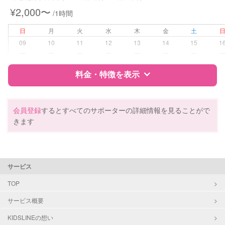
¥2,000〜
/1時間
病児対応
病児、病後児、ともに不可
日
月
火
水
木
金
土
障がい児対応
対応可否は個別に相談
09
10
11
12
13
14
15
1
ー
ー
ー
ー
ー
ー
ー
レッスン
なし
料金・特徴を表示
定期予約
お引き受けしていません
特徴
料金
レビュー
会員登録
するとすべてのサポーターの詳細情報を見ることがで
お子様の撮影
対応不可
きます
（定期特典）
サポートの特徴
資格
自治体届出済ベビーシッター
サービス
保育士
幼稚園教諭
TOP
サービス概要
対応可能/特徴
送迎サポート
早朝対応
KIDSLINEの想い
夜間対応