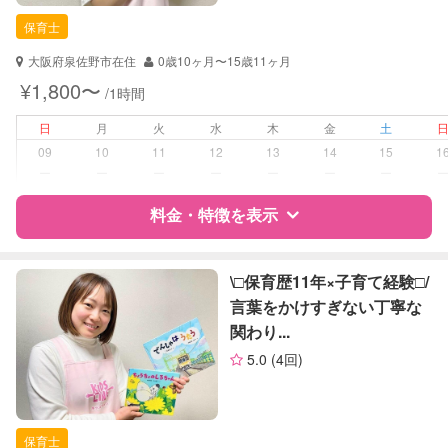
保育士
保育士
対応可能/特徴
送迎サポート
大阪府泉佐野市在住
0歳10ヶ月〜15歳11ヶ月
子育て経験
¥1,800〜
/1時間
病児対応
病児、病後児、ともに不可
日
月
火
水
木
金
土
09
10
11
12
13
14
15
1
障がい児対応
対応可否は個別に相談
ー
ー
ー
ー
ー
ー
ー
料金・特徴を表示
レッスン
音楽レッスン
絵・工作レッスン
特徴
料金
レビュー
\□︎保育歴11年×子育て経験□︎/
定期予約
可能
言葉をかけすぎない丁寧な
関わり...
サポートの特徴
お子様の撮影
対応可能
5.0
(4回)
（定期特典）
資格
自治体届出済ベビーシッター
保育士
保育士