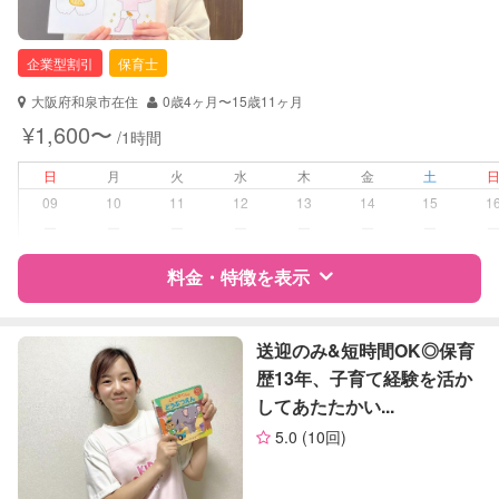
企業型割引
保育士
大阪府和泉市在住
0歳4ヶ月〜15歳11ヶ月
¥1,600〜
/1時間
日
月
火
水
木
金
土
09
10
11
12
13
14
15
1
ー
ー
ー
ー
ー
ー
ー
料金・特徴を表示
特徴
料金
レビュー
送迎のみ&短時間OK◎保育
歴13年、子育て経験を活か
してあたたかい...
サポートの特徴
5.0
(10回)
資格
企業型割引対象(旧内閣府補助対象)
自治体届出済ベビーシッター