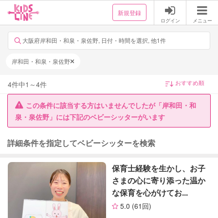
新規登録
ログイン
メニュー
大阪府岸和田・和泉・泉佐野, 日付・時間を選択, 他1件
岸和田・和泉・泉佐野
4
件中
1
～
4
件
この条件に該当する方はいませんでしたが「岸和田・和
泉・泉佐野」には下記のベビーシッターがいます
詳細条件を指定してベビーシッターを検索
保育士経験を生かし、お子
さまの心に寄り添った温か
な保育を心がけてお...
5.0
(61回)