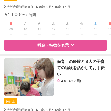
対応可能/特徴
送迎サポート
子育て経験
大阪府岸和田市在住
0歳6ヶ月〜15歳11ヶ月
¥1,600〜
/1時間
病児対応
病児、病後児、ともに不可
日
月
火
水
木
金
土
障がい児対応
対応可否は個別に相談
09
10
11
12
13
14
15
1
ー
ー
ー
ー
ー
ー
ー
レッスン
絵・工作レッスン
料金・特徴を表示
定期予約
可能
特徴
料金
レビュー
保育士の経験と３人の子育
お子様の撮影
対応可能
ての経験を活かしてお手伝
（定期特典）
い
サポートの特徴
4.91
(303回)
資格
自治体届出済ベビーシッター
保育士
幼稚園教諭
保育士
対応可能/特徴
子育て経験
大阪府岸和田市在住
1歳0ヶ月〜12歳11ヶ月