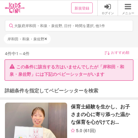
新規登録
ログイン
メニュー
大阪府岸和田・和泉・泉佐野, 日付・時間を選択, 他1件
岸和田・和泉・泉佐野
4
件中
1
～
4
件
この条件に該当する方はいませんでしたが「岸和田・和
泉・泉佐野」には下記のベビーシッターがいます
詳細条件を指定してベビーシッターを検索
保育士経験を生かし、お子
さまの心に寄り添った温か
な保育を心がけてお...
5.0
(61回)