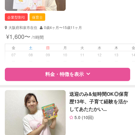
企業型割引
保育士
大阪府和泉市在住
0歳4ヶ月〜15歳11ヶ月
¥1,600〜
/1時間
金
土
日
月
火
水
木
07
08
09
10
11
12
13
1
ー
ー
ー
ー
ー
ー
ー
料金・特徴を表示
特徴
料金
レビュー
送迎のみ&短時間OK◎保育
歴13年、子育て経験を活か
してあたたかい...
サポートの特徴
5.0
(10回)
資格
企業型割引対象(旧内閣府補助対象)
自治体届出済ベビーシッター