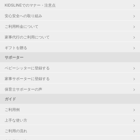
KIDSLINEでのマナー・注意点
お泊まり保育
子育て経験
安心安全への取り組み
ご利用料金について
病児対応
病児、病後児、ともに不可
家事代行のご利用について
障がい児対応
対応可否は個別に相談
ギフトを贈る
サポーター
レッスン
なし
ベビーシッターに登録する
定期予約
お引き受けしていません
家事サポーターに登録する
お子様の撮影
対応不可
保育士サポーターの声
（定期特典）
ガイド
ご利用例
上手な使い方
ご利用の流れ