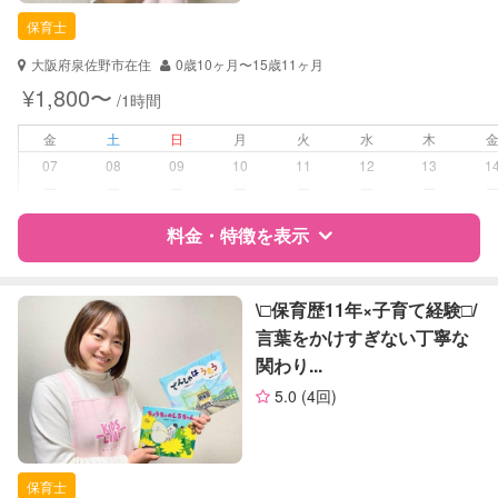
保育士
保育士
対応可能/特徴
送迎サポート
大阪府泉佐野市在住
0歳10ヶ月〜15歳11ヶ月
子育て経験
¥1,800〜
/1時間
病児対応
病児、病後児、ともに不可
金
土
日
月
火
水
木
07
08
09
10
11
12
13
1
障がい児対応
対応可否は個別に相談
ー
ー
ー
ー
ー
ー
ー
料金・特徴を表示
レッスン
音楽レッスン
絵・工作レッスン
特徴
料金
レビュー
\□︎保育歴11年×子育て経験□︎/
定期予約
可能
言葉をかけすぎない丁寧な
関わり...
サポートの特徴
お子様の撮影
対応可能
5.0
(4回)
（定期特典）
資格
自治体届出済ベビーシッター
保育士
保育士
対応可能/特徴
送迎サポート