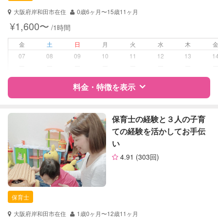
子育て経験
大阪府岸和田市在住
0歳6ヶ月〜15歳11ヶ月
¥1,600〜
/1時間
病児対応
病児、病後児、ともに不可
金
土
日
月
火
水
木
障がい児対応
対応可否は個別に相談
07
08
09
10
11
12
13
1
ー
ー
ー
ー
ー
ー
ー
レッスン
絵・工作レッスン
料金・特徴を表示
定期予約
可能
特徴
料金
レビュー
保育士の経験と３人の子育
お子様の撮影
対応可能
ての経験を活かしてお手伝
（定期特典）
い
サポートの特徴
4.91
(303回)
資格
自治体届出済ベビーシッター
保育士
幼稚園教諭
保育士
対応可能/特徴
子育て経験
大阪府岸和田市在住
1歳0ヶ月〜12歳11ヶ月