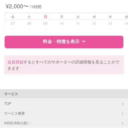
¥2,000〜
/1時間
病児対応
病児、病後児、ともに不可
金
土
日
月
火
水
木
障がい児対応
対応可否は個別に相談
07
08
09
10
11
12
13
1
ー
ー
ー
ー
ー
ー
ー
レッスン
なし
料金・特徴を表示
定期予約
お引き受けしていません
特徴
料金
レビュー
会員登録
するとすべてのサポーターの詳細情報を見ることがで
お子様の撮影
対応不可
きます
（定期特典）
サポートの特徴
資格
自治体届出済ベビーシッター
サービス
保育士
幼稚園教諭
TOP
サービス概要
対応可能/特徴
送迎サポート
早朝対応
KIDSLINEの想い
夜間対応