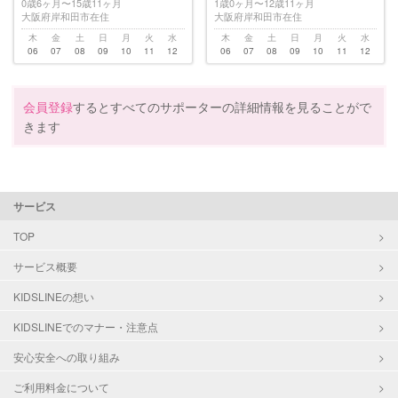
0歳6ヶ月〜15歳11ヶ月
1歳0ヶ月〜12歳11ヶ月
大阪府岸和田市在住
大阪府岸和田市在住
木
金
土
日
月
火
水
木
金
土
日
月
火
水
06
07
08
09
10
11
12
06
07
08
09
10
11
12
会員登録
するとすべてのサポーターの詳細情報を見ることがで
きます
サービス
TOP
サービス概要
KIDSLINEの想い
KIDSLINEでのマナー・注意点
安心安全への取り組み
ご利用料金について