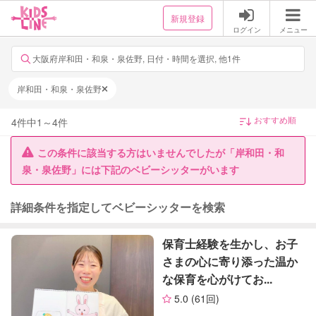
新規登録
ログイン
メニュー
大阪府岸和田・和泉・泉佐野, 日付・時間を選択, 他1件
岸和田・和泉・泉佐野
4
件中
1
～
4
件
この条件に該当する方はいませんでしたが「岸和田・和
泉・泉佐野」には下記のベビーシッターがいます
詳細条件を指定してベビーシッターを検索
保育士経験を生かし、お子
さまの心に寄り添った温か
な保育を心がけてお...
5.0
(61回)