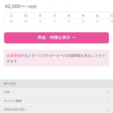
¥2,000〜
/1時間
病児対応
病児、病後児、ともに不可
土
日
月
火
水
木
金
障がい児対応
対応可否は個別に相談
08
09
10
11
12
13
14
1
ー
ー
ー
ー
ー
ー
ー
レッスン
なし
料金・特徴を表示
定期予約
お引き受けしていません
特徴
料金
レビュー
会員登録
するとすべてのサポーターの詳細情報を見ることがで
お子様の撮影
対応不可
きます
（定期特典）
サポートの特徴
資格
自治体届出済ベビーシッター
サービス
保育士
幼稚園教諭
TOP
サービス概要
対応可能/特徴
送迎サポート
早朝対応
KIDSLINEの想い
夜間対応