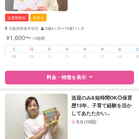
企業型割引
保育士
大阪府和泉市在住
0歳4ヶ月〜15歳11ヶ月
¥1,600〜
/1時間
土
日
月
火
水
木
金
08
09
10
11
12
13
14
1
ー
ー
ー
ー
ー
ー
ー
料金・特徴を表示
特徴
料金
レビュー
送迎のみ&短時間OK◎保育
歴13年、子育て経験を活か
してあたたかい...
サポートの特徴
5.0
(10回)
資格
企業型割引対象(旧内閣府補助対象)
自治体届出済ベビーシッター