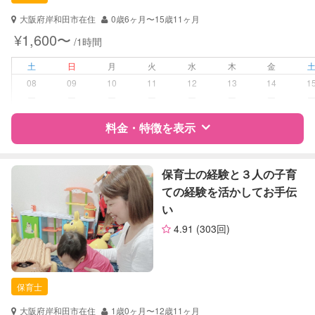
対応可能/特徴
送迎サポート
子育て経験
大阪府岸和田市在住
0歳6ヶ月〜15歳11ヶ月
¥1,600〜
/1時間
病児対応
病児、病後児、ともに不可
土
日
月
火
水
木
金
障がい児対応
対応可否は個別に相談
08
09
10
11
12
13
14
1
ー
ー
ー
ー
ー
ー
ー
レッスン
絵・工作レッスン
料金・特徴を表示
定期予約
可能
特徴
料金
レビュー
保育士の経験と３人の子育
お子様の撮影
対応可能
ての経験を活かしてお手伝
（定期特典）
い
サポートの特徴
4.91
(303回)
資格
自治体届出済ベビーシッター
保育士
幼稚園教諭
保育士
対応可能/特徴
子育て経験
大阪府岸和田市在住
1歳0ヶ月〜12歳11ヶ月