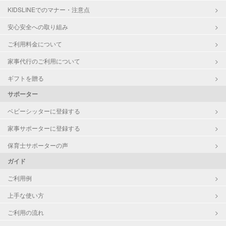
KIDSLINEでのマナー・注意点
お泊まり保育
子育て経験
安心安全への取り組み
ご利用料金について
病児対応
病児、病後児、ともに不可
家事代行のご利用について
障がい児対応
対応可否は個別に相談
ギフトを贈る
サポーター
レッスン
なし
ベビーシッターに登録する
定期予約
お引き受けしていません
家事サポーターに登録する
お子様の撮影
対応不可
保育士サポーターの声
（定期特典）
ガイド
ご利用例
上手な使い方
ご利用の流れ