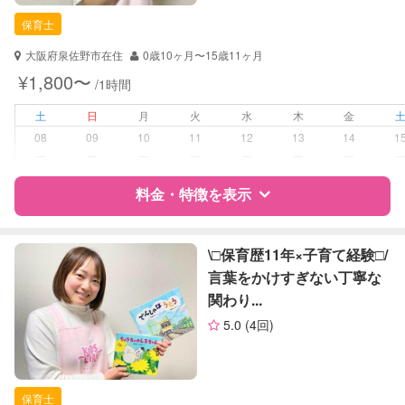
保育士
保育士
対応可能/特徴
送迎サポート
大阪府泉佐野市在住
0歳10ヶ月〜15歳11ヶ月
子育て経験
¥1,800〜
/1時間
病児対応
病児、病後児、ともに不可
土
日
月
火
水
木
金
08
09
10
11
12
13
14
1
障がい児対応
対応可否は個別に相談
ー
ー
ー
ー
ー
ー
ー
料金・特徴を表示
レッスン
音楽レッスン
絵・工作レッスン
特徴
料金
レビュー
\□︎保育歴11年×子育て経験□︎/
定期予約
可能
言葉をかけすぎない丁寧な
関わり...
サポートの特徴
お子様の撮影
対応可能
5.0
(4回)
（定期特典）
資格
自治体届出済ベビーシッター
保育士
保育士