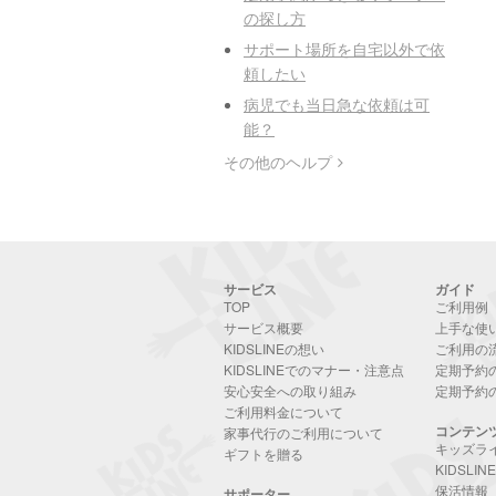
の探し方
サポート場所を自宅以外で依
頼したい
病児でも当日急な依頼は可
能？
その他のヘルプ
サービス
ガイド
TOP
ご利用例
サービス概要
上手な使
KIDSLINEの想い
ご利用の
KIDSLINEでのマナー・注意点
定期予約
安心安全への取り組み
定期予約
ご利用料金について
コンテン
家事代行のご利用について
キッズラ
ギフトを贈る
KIDSLI
保活情報
サポーター