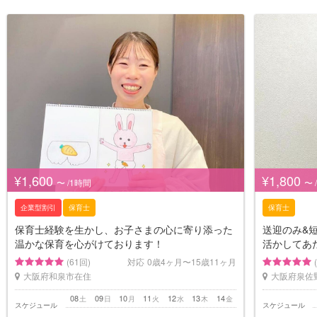
¥1,600
¥1,800
〜 /1時間
〜 
企業型割引
保育士
保育士
保育士経験を生かし、お子さまの心に寄り添った
送迎のみ&
温かな保育を心がけております！
活かしてあ
(61回)
対応
0歳4ヶ月〜15歳11ヶ月
大阪府和泉市在住
大阪府泉佐
08
09
10
11
12
13
14
土
日
月
火
水
木
金
スケジュール
スケジュール