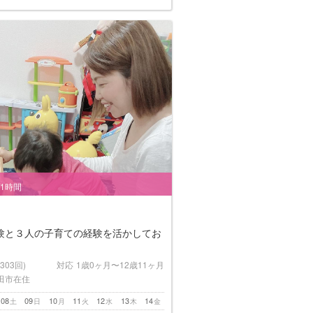
/1時間
験と３人の子育ての経験を活かしてお
(303回)
対応
1歳0ヶ月〜12歳11ヶ月
田市在住
08
09
10
11
12
13
14
土
日
月
火
水
木
金