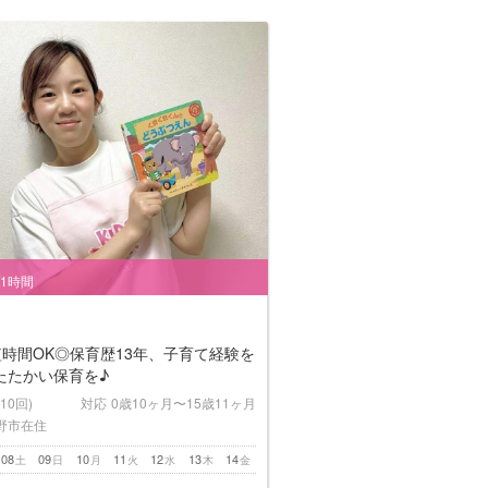
/1時間
短時間OK◎保育歴13年、子育て経験を
たたかい保育を♪
(10回)
対応
0歳10ヶ月〜15歳11ヶ月
野市在住
08
09
10
11
12
13
14
土
日
月
火
水
木
金