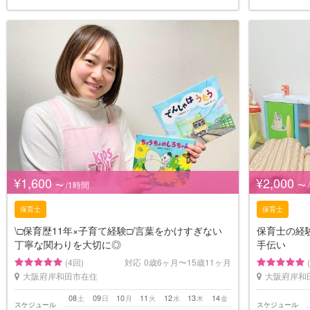
¥1,600
¥2,000
〜 /1時間
〜 
保育士
保育士
\□︎保育歴11年×子育て経験□︎/言葉をかけすぎない
保育士の経
丁寧な関わりを大切に◎
手伝い
(4回)
対応
0歳6ヶ月〜15歳11ヶ月
大阪府岸和田市在住
大阪府岸和
08
09
10
11
12
13
14
土
日
月
火
水
木
金
スケジュール
スケジュール