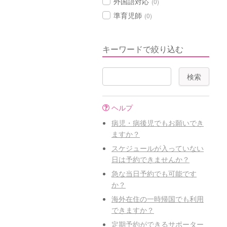
外国語対応
(0)
準育児師
(0)
キーワードで絞り込む
ヘルプ
病児・病後児でもお願いでき
ますか？
スケジュールが入っていない
日は予約できませんか？
急な当日予約でも可能です
か？
海外在住の一時帰国でも利用
できますか？
定期予約ができるサポーター