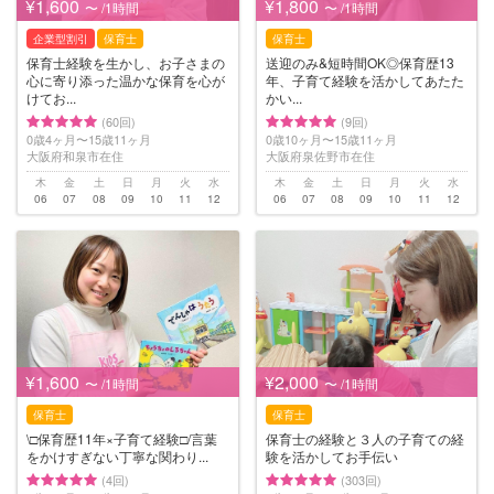
¥1,600
¥1,800
〜 /1時間
〜 /1時間
企業型割引
保育士
保育士
保育士経験を生かし、お子さまの
送迎のみ&短時間OK◎保育歴13
心に寄り添った温かな保育を心が
年、子育て経験を活かしてあたた
けてお...
かい...
(60回)
(9回)
0歳4ヶ月〜15歳11ヶ月
0歳10ヶ月〜15歳11ヶ月
大阪府和泉市在住
大阪府泉佐野市在住
木
金
土
日
月
火
水
木
金
土
日
月
火
水
06
07
08
09
10
11
12
06
07
08
09
10
11
12
¥1,600
¥2,000
〜 /1時間
〜 /1時間
保育士
保育士
\□︎保育歴11年×子育て経験□︎/言葉
保育士の経験と３人の子育ての経
をかけすぎない丁寧な関わり...
験を活かしてお手伝い
(4回)
(303回)