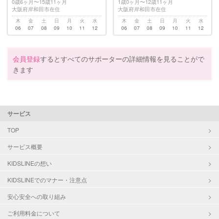
0歳6ヶ月〜15歳11ヶ月
1歳0ヶ月〜12歳11ヶ月
大阪府岸和田市在住
大阪府岸和田市在住
木
金
土
日
月
火
水
木
金
土
日
月
火
水
06
07
08
09
10
11
12
06
07
08
09
10
11
12
会員登録
するとすべてのサポーターの詳細情報を見ることがで
きます
サービス
TOP
サービス概要
KIDSLINEの想い
KIDSLINEでのマナー・注意点
安心安全への取り組み
ご利用料金について