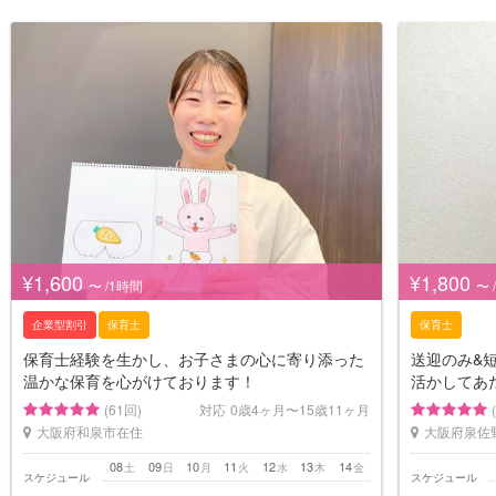
¥1,600
¥1,800
〜 /1時間
〜 
企業型割引
保育士
保育士
保育士経験を生かし、お子さまの心に寄り添った
送迎のみ&
温かな保育を心がけております！
活かしてあ
(61回)
対応
0歳4ヶ月〜15歳11ヶ月
大阪府和泉市在住
大阪府泉佐
08
09
10
11
12
13
14
土
日
月
火
水
木
金
スケジュール
スケジュール