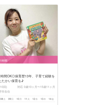
/1時間
短時間OK◎保育歴13年、子育て経験を
たたかい保育を♪
(10回)
対応
0歳10ヶ月〜15歳11ヶ月
野市在住
08
09
10
11
12
13
14
土
日
月
火
水
木
金