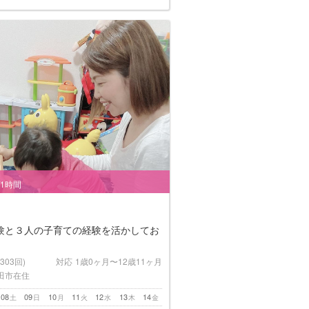
/1時間
験と３人の子育ての経験を活かしてお
(303回)
対応
1歳0ヶ月〜12歳11ヶ月
田市在住
08
09
10
11
12
13
14
土
日
月
火
水
木
金