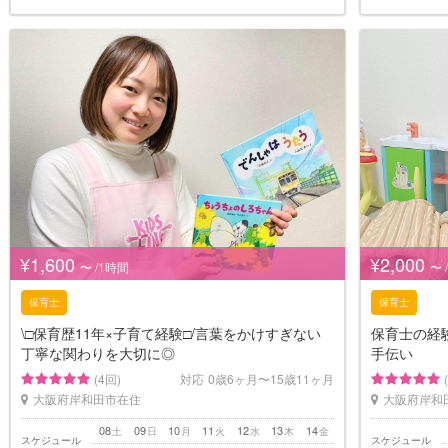
¥1,600
¥2,000
〜 /1時間
〜 
保育士
保育士
\□︎保育歴11年×子育て経験□︎/言葉をかけすぎない
保育士の経
丁寧な関わりを大切に◎
手伝い
(4回)
対応
0歳6ヶ月〜15歳11ヶ月
大阪府岸和田市在住
大阪府岸和
08
09
10
11
12
13
14
土
日
月
火
水
木
金
スケジュール
スケジュール