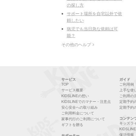
の探し方
サポート場所を自宅以外で依
頼したい
病児でも当日急な依頼は可
能？
その他のヘルプ
サービス
ガイド
TOP
ご利用例
サービス概要
上手な使
KIDSLINEの想い
ご利用の
KIDSLINEでのマナー・注意点
定期予約
安心安全への取り組み
定期予約
ご利用料金について
コンテン
家事代行のご利用について
キッズラ
ギフトを贈る
KIDSLI
保活情報
サポーター