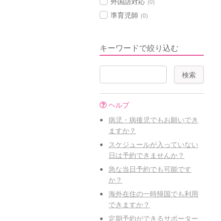
外国語対応
(0)
準育児師
(0)
キーワードで絞り込む
ヘルプ
病児・病後児でもお願いでき
ますか？
スケジュールが入っていない
日は予約できませんか？
急な当日予約でも可能です
か？
海外在住の一時帰国でも利用
できますか？
定期予約ができるサポーター