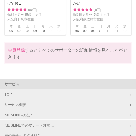
けてお...
かい...
(60回)
(9回)
0歳4ヶ月〜15歳11ヶ月
0歳10ヶ月〜15歳11ヶ月
大阪府和泉市在住
大阪府泉佐野市在住
木
金
土
日
月
火
水
木
金
土
日
月
火
水
06
07
08
09
10
11
12
06
07
08
09
10
11
12
会員登録
するとすべてのサポーターの詳細情報を見ることがで
きます
サービス
TOP
サービス概要
KIDSLINEの想い
KIDSLINEでのマナー・注意点
安心安全への取り組み