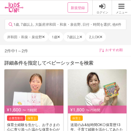
新規登録
ログイン
メニュー
1歳, 7歳以上, 大阪府岸和田・和泉・泉佐野, 日付・時間を選択, 他4件
岸和田・和泉・泉佐野
1歳
7歳以上
2人OK
2
件中
1
～
2
件
詳細条件を指定してベビーシッターを検索
¥1,600
¥1,800
〜 /1時間
〜 /1時間
企業型割引
保育士
保育士
保育士経験を生かし、お子さまの
送迎のみ&短時間OK◎保育歴13
心に寄り添った温かな保育を心が
年、子育て経験を活かしてあたた