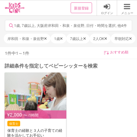
新規登録
ログイン
メニュー
1歳, 7歳以上, 大阪府岸和田・和泉・泉佐野, 日付・時間を選択, 他4件
岸和田・和泉・泉佐野
1歳
7歳以上
2人OK
早朝対応
1
件中
1
～
1
件
詳細条件を指定してベビーシッターを検索
¥2,000
〜 /1時間
保育士
保育士の経験と３人の子育ての経
験を活かしてお手伝い