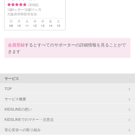
(303回)
1歳0ヶ月〜12歳11ヶ月
大阪府岸和田市在住
日
月
火
水
木
金
土
09
10
11
12
13
14
15
会員登録
するとすべてのサポーターの詳細情報を見ることがで
きます
サービス
TOP
サービス概要
KIDSLINEの想い
KIDSLINEでのマナー・注意点
安心安全への取り組み