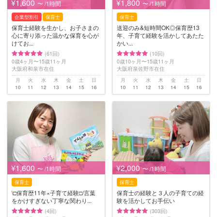
¥1,600
¥1,800
〜 /1時間
〜 /1時間
企業型割引
保育士
保育士
保育士経験を生かし、お子さまの
送迎のみ&短時間OK◎保育歴13
心に寄り添った温かな保育を心が
年、子育て経験を活かしてあたた
けてお...
かい...
(61回)
(10回)
0歳4ヶ月〜15歳11ヶ月
0歳10ヶ月〜15歳11ヶ月
大阪府和泉市在住
大阪府泉佐野市在住
月
火
水
木
金
土
日
月
火
水
木
金
土
日
10
11
12
13
14
15
16
10
11
12
13
14
15
16
¥1,600
¥2,000
〜 /1時間
〜 /1時間
保育士
保育士
\□︎保育歴11年×子育て経験□︎/言葉
保育士の経験と３人の子育ての経
をかけすぎない丁寧な関わり...
験を活かしてお手伝い
(4回)
(303回)