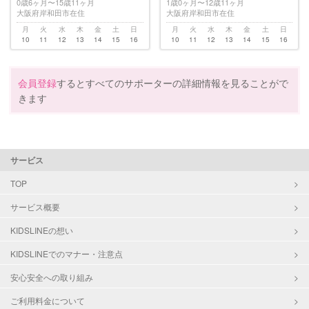
0歳6ヶ月〜15歳11ヶ月
1歳0ヶ月〜12歳11ヶ月
大阪府岸和田市在住
大阪府岸和田市在住
月
火
水
木
金
土
日
月
火
水
木
金
土
日
10
11
12
13
14
15
16
10
11
12
13
14
15
16
会員登録
するとすべてのサポーターの詳細情報を見ることがで
きます
サービス
TOP
サービス概要
KIDSLINEの想い
KIDSLINEでのマナー・注意点
安心安全への取り組み
ご利用料金について