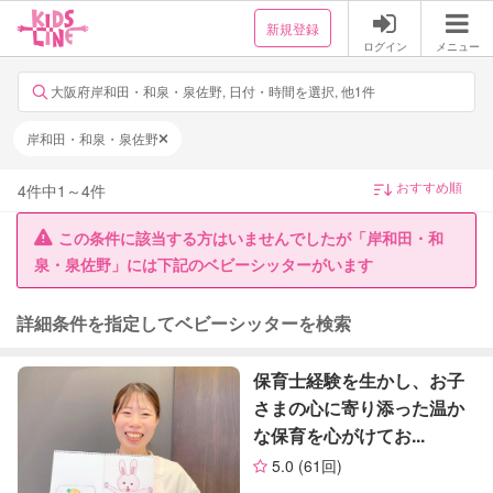
新規登録
ログイン
メニュー
大阪府岸和田・和泉・泉佐野, 日付・時間を選択, 他1件
岸和田・和泉・泉佐野
4
件中
1
～
4
件
この条件に該当する方はいませんでしたが「岸和田・和
泉・泉佐野」には下記のベビーシッターがいます
詳細条件を指定してベビーシッターを検索
保育士経験を生かし、お子
さまの心に寄り添った温か
な保育を心がけてお...
5.0
(61回)