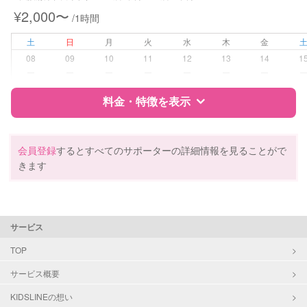
¥2,000〜
/1時間
病児対応
病児、病後児、ともに不可
土
日
月
火
水
木
金
障がい児対応
対応可否は個別に相談
08
09
10
11
12
13
14
1
ー
ー
ー
ー
ー
ー
ー
レッスン
なし
料金・特徴を表示
定期予約
お引き受けしていません
特徴
料金
レビュー
会員登録
するとすべてのサポーターの詳細情報を見ることがで
お子様の撮影
対応不可
きます
（定期特典）
サポートの特徴
資格
自治体届出済ベビーシッター
サービス
保育士
幼稚園教諭
TOP
サービス概要
対応可能/特徴
送迎サポート
早朝対応
KIDSLINEの想い
夜間対応