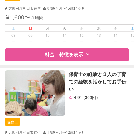
対応可能/特徴
送迎サポート
子育て経験
大阪府岸和田市在住
0歳6ヶ月〜15歳11ヶ月
¥1,600〜
/1時間
病児対応
病児、病後児、ともに不可
土
日
月
火
水
木
金
障がい児対応
対応可否は個別に相談
08
09
10
11
12
13
14
1
ー
ー
ー
ー
ー
ー
ー
レッスン
絵・工作レッスン
料金・特徴を表示
定期予約
可能
特徴
料金
レビュー
保育士の経験と３人の子育
お子様の撮影
対応可能
ての経験を活かしてお手伝
（定期特典）
い
サポートの特徴
4.91
(303回)
資格
自治体届出済ベビーシッター
保育士
幼稚園教諭
保育士
対応可能/特徴
子育て経験
大阪府岸和田市在住
1歳0ヶ月〜12歳11ヶ月