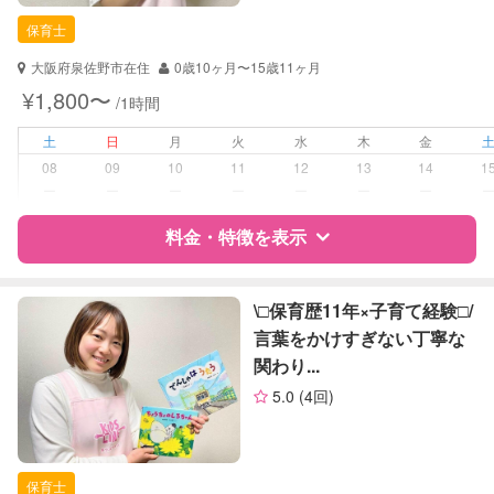
保育士
保育士
対応可能/特徴
送迎サポート
大阪府泉佐野市在住
0歳10ヶ月〜15歳11ヶ月
子育て経験
¥1,800〜
/1時間
病児対応
病児、病後児、ともに不可
土
日
月
火
水
木
金
08
09
10
11
12
13
14
1
障がい児対応
対応可否は個別に相談
ー
ー
ー
ー
ー
ー
ー
料金・特徴を表示
レッスン
音楽レッスン
絵・工作レッスン
特徴
料金
レビュー
\□︎保育歴11年×子育て経験□︎/
定期予約
可能
言葉をかけすぎない丁寧な
関わり...
サポートの特徴
お子様の撮影
対応可能
5.0
(4回)
（定期特典）
資格
自治体届出済ベビーシッター
保育士
保育士