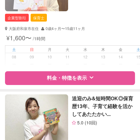
企業型割引
保育士
大阪府和泉市在住
0歳4ヶ月〜15歳11ヶ月
¥1,600〜
/1時間
土
日
月
火
水
木
金
08
09
10
11
12
13
14
1
ー
ー
ー
ー
ー
ー
ー
料金・特徴を表示
特徴
料金
レビュー
送迎のみ&短時間OK◎保育
歴13年、子育て経験を活か
してあたたかい...
サポートの特徴
5.0
(10回)
資格
企業型割引対象(旧内閣府補助対象)
自治体届出済ベビーシッター