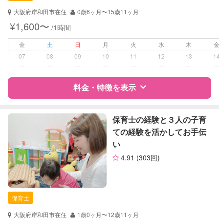
子育て経験
大阪府岸和田市在住
0歳6ヶ月〜15歳11ヶ月
¥1,600〜
/1時間
病児対応
病児、病後児、ともに不可
金
土
日
月
火
水
木
障がい児対応
対応可否は個別に相談
07
08
09
10
11
12
13
1
ー
ー
ー
ー
ー
ー
ー
レッスン
絵・工作レッスン
料金・特徴を表示
定期予約
可能
特徴
料金
レビュー
保育士の経験と３人の子育
お子様の撮影
対応可能
ての経験を活かしてお手伝
（定期特典）
い
サポートの特徴
4.91
(303回)
資格
自治体届出済ベビーシッター
保育士
幼稚園教諭
保育士
対応可能/特徴
子育て経験
大阪府岸和田市在住
1歳0ヶ月〜12歳11ヶ月