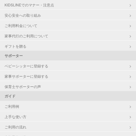
KIDSLINEでのマナー・注意点
お泊まり保育
子育て経験
安心安全への取り組み
ご利用料金について
病児対応
病児、病後児、ともに不可
家事代行のご利用について
障がい児対応
対応可否は個別に相談
ギフトを贈る
サポーター
レッスン
なし
ベビーシッターに登録する
定期予約
お引き受けしていません
家事サポーターに登録する
お子様の撮影
対応不可
保育士サポーターの声
（定期特典）
ガイド
ご利用例
上手な使い方
ご利用の流れ