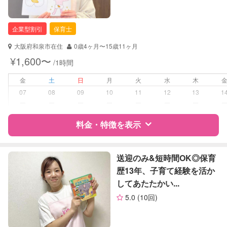
企業型割引
保育士
大阪府和泉市在住
0歳4ヶ月〜15歳11ヶ月
¥1,600〜
/1時間
金
土
日
月
火
水
木
07
08
09
10
11
12
13
1
ー
ー
ー
ー
ー
ー
ー
料金・特徴を表示
特徴
料金
レビュー
送迎のみ&短時間OK◎保育
歴13年、子育て経験を活か
してあたたかい...
サポートの特徴
5.0
(10回)
資格
企業型割引対象(旧内閣府補助対象)
自治体届出済ベビーシッター