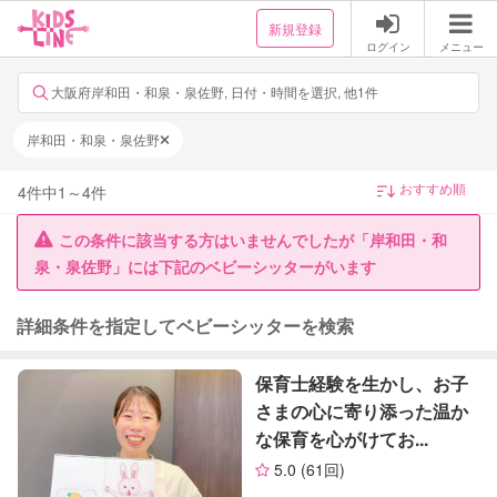
新規登録
ログイン
メニュー
大阪府岸和田・和泉・泉佐野, 日付・時間を選択, 他1件
岸和田・和泉・泉佐野
4
件中
1
～
4
件
この条件に該当する方はいませんでしたが「岸和田・和
泉・泉佐野」には下記のベビーシッターがいます
詳細条件を指定してベビーシッターを検索
保育士経験を生かし、お子
さまの心に寄り添った温か
な保育を心がけてお...
5.0
(61回)