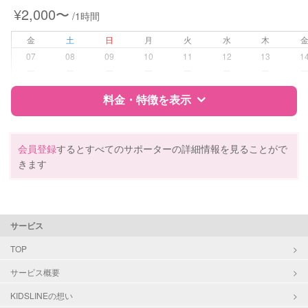
¥2,000〜
/1時間
病児対応
病児、病後児、ともに不可
金
土
日
月
火
水
木
障がい児対応
対応可否は個別に相談
07
08
09
10
11
12
13
1
ー
ー
ー
ー
ー
ー
ー
レッスン
なし
料金・特徴を表示
定期予約
お引き受けしていません
特徴
料金
レビュー
会員登録
するとすべてのサポーターの詳細情報を見ることがで
お子様の撮影
対応不可
きます
（定期特典）
サポートの特徴
資格
自治体届出済ベビーシッター
サービス
保育士
幼稚園教諭
TOP
サービス概要
対応可能/特徴
送迎サポート
早朝対応
KIDSLINEの想い
夜間対応