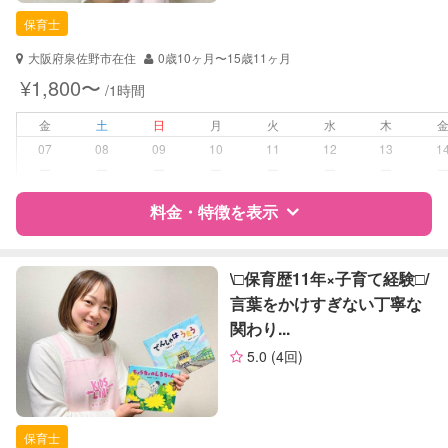
保育士
保育士
対応可能/特徴
送迎サポート
大阪府泉佐野市在住
0歳10ヶ月〜15歳11ヶ月
子育て経験
¥1,800〜
/1時間
病児対応
病児、病後児、ともに不可
金
土
日
月
火
水
木
07
08
09
10
11
12
13
1
障がい児対応
対応可否は個別に相談
ー
ー
ー
ー
ー
ー
ー
料金・特徴を表示
レッスン
音楽レッスン
絵・工作レッスン
特徴
料金
レビュー
\□︎保育歴11年×子育て経験□︎/
定期予約
可能
言葉をかけすぎない丁寧な
関わり...
サポートの特徴
お子様の撮影
対応可能
5.0
(4回)
（定期特典）
資格
自治体届出済ベビーシッター
保育士
保育士
対応可能/特徴
送迎サポート