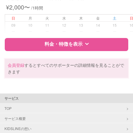
¥2,000〜
/1時間
病児対応
病児、病後児、ともに不可
日
月
火
水
木
金
土
障がい児対応
対応可否は個別に相談
09
10
11
12
13
14
15
1
ー
ー
ー
ー
ー
ー
ー
レッスン
なし
料金・特徴を表示
定期予約
お引き受けしていません
特徴
料金
レビュー
会員登録
するとすべてのサポーターの詳細情報を見ることがで
お子様の撮影
対応不可
きます
（定期特典）
サポートの特徴
資格
自治体届出済ベビーシッター
サービス
保育士
幼稚園教諭
TOP
サービス概要
対応可能/特徴
送迎サポート
早朝対応
KIDSLINEの想い
夜間対応