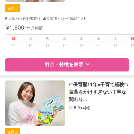
保育士
保育士
対応可能/特徴
送迎サポート
大阪府泉佐野市在住
0歳10ヶ月〜15歳11ヶ月
子育て経験
¥1,800〜
/1時間
病児対応
病児、病後児、ともに不可
日
月
火
水
木
金
土
09
10
11
12
13
14
15
1
障がい児対応
対応可否は個別に相談
ー
ー
ー
ー
ー
ー
ー
料金・特徴を表示
レッスン
音楽レッスン
絵・工作レッスン
特徴
料金
レビュー
\□︎保育歴11年×子育て経験□︎/
定期予約
可能
言葉をかけすぎない丁寧な
関わり...
サポートの特徴
お子様の撮影
対応可能
5.0
(4回)
（定期特典）
資格
自治体届出済ベビーシッター
保育士
保育士