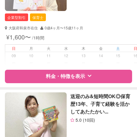
企業型割引
保育士
大阪府和泉市在住
0歳4ヶ月〜15歳11ヶ月
¥1,600〜
/1時間
日
月
火
水
木
金
土
09
10
11
12
13
14
15
1
ー
ー
ー
ー
ー
ー
ー
料金・特徴を表示
特徴
料金
レビュー
送迎のみ&短時間OK◎保育
歴13年、子育て経験を活か
してあたたかい...
サポートの特徴
5.0
(10回)
資格
企業型割引対象(旧内閣府補助対象)
自治体届出済ベビーシッター