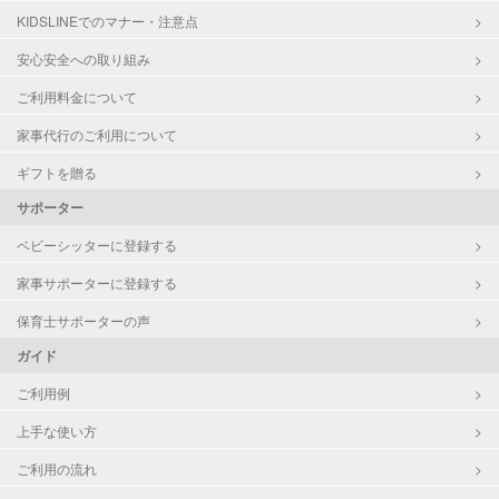
KIDSLINEでのマナー・注意点
お泊まり保育
子育て経験
安心安全への取り組み
ご利用料金について
病児対応
病児、病後児、ともに不可
家事代行のご利用について
障がい児対応
対応可否は個別に相談
ギフトを贈る
サポーター
レッスン
なし
ベビーシッターに登録する
定期予約
お引き受けしていません
家事サポーターに登録する
お子様の撮影
対応不可
保育士サポーターの声
（定期特典）
ガイド
ご利用例
上手な使い方
ご利用の流れ