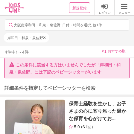
新規登録
ログイン
メニュー
大阪府岸和田・和泉・泉佐野, 日付・時間を選択, 他1件
岸和田・和泉・泉佐野
4
件中
1
～
4
件
この条件に該当する方はいませんでしたが「岸和田・和
泉・泉佐野」には下記のベビーシッターがいます
詳細条件を指定してベビーシッターを検索
保育士経験を生かし、お子
さまの心に寄り添った温か
な保育を心がけてお...
5.0
(61回)