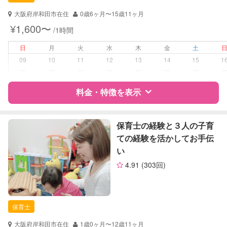
対応可能/特徴
送迎サポート
子育て経験
大阪府岸和田市在住
0歳6ヶ月〜15歳11ヶ月
¥1,600〜
/1時間
病児対応
病児、病後児、ともに不可
日
月
火
水
木
金
土
障がい児対応
対応可否は個別に相談
09
10
11
12
13
14
15
1
ー
ー
ー
ー
ー
ー
ー
レッスン
絵・工作レッスン
料金・特徴を表示
定期予約
可能
特徴
料金
レビュー
保育士の経験と３人の子育
お子様の撮影
対応可能
ての経験を活かしてお手伝
（定期特典）
い
サポートの特徴
4.91
(303回)
資格
自治体届出済ベビーシッター
保育士
幼稚園教諭
保育士
対応可能/特徴
子育て経験
大阪府岸和田市在住
1歳0ヶ月〜12歳11ヶ月