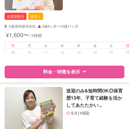
企業型割引
保育士
大阪府和泉市在住
0歳4ヶ月〜15歳11ヶ月
¥1,600〜
/1時間
日
月
火
水
木
金
土
09
10
11
12
13
14
15
1
ー
ー
ー
ー
ー
ー
ー
料金・特徴を表示
特徴
料金
レビュー
送迎のみ&短時間OK◎保育
歴13年、子育て経験を活か
してあたたかい...
サポートの特徴
5.0
(10回)
資格
企業型割引対象(旧内閣府補助対象)
自治体届出済ベビーシッター