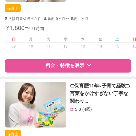
保育士
保育士
対応可能/特徴
送迎サポート
大阪府泉佐野市在住
0歳10ヶ月〜15歳11ヶ月
子育て経験
¥1,800〜
/1時間
病児対応
病児、病後児、ともに不可
日
月
火
水
木
金
土
09
10
11
12
13
14
15
1
障がい児対応
対応可否は個別に相談
ー
ー
ー
ー
ー
ー
ー
料金・特徴を表示
レッスン
音楽レッスン
絵・工作レッスン
特徴
料金
レビュー
\□︎保育歴11年×子育て経験□︎/
定期予約
可能
言葉をかけすぎない丁寧な
関わり...
サポートの特徴
お子様の撮影
対応可能
5.0
(4回)
（定期特典）
資格
自治体届出済ベビーシッター
保育士
保育士