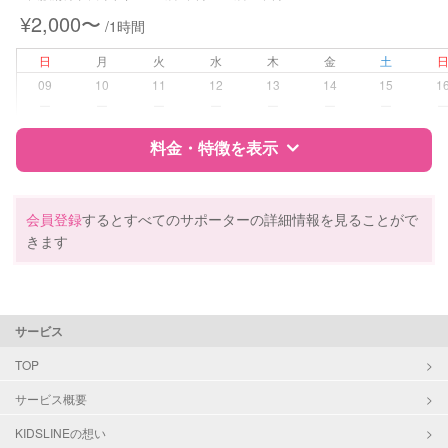
¥2,000〜
/1時間
病児対応
病児、病後児、ともに不可
日
月
火
水
木
金
土
障がい児対応
対応可否は個別に相談
09
10
11
12
13
14
15
1
ー
ー
ー
ー
ー
ー
ー
レッスン
なし
料金・特徴を表示
定期予約
お引き受けしていません
特徴
料金
レビュー
会員登録
するとすべてのサポーターの詳細情報を見ることがで
お子様の撮影
対応不可
きます
（定期特典）
サポートの特徴
資格
自治体届出済ベビーシッター
サービス
保育士
幼稚園教諭
TOP
サービス概要
対応可能/特徴
送迎サポート
早朝対応
KIDSLINEの想い
夜間対応