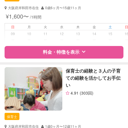
対応可能/特徴
送迎サポート
子育て経験
大阪府岸和田市在住
0歳6ヶ月〜15歳11ヶ月
¥1,600〜
/1時間
病児対応
病児、病後児、ともに不可
日
月
火
水
木
金
土
障がい児対応
対応可否は個別に相談
09
10
11
12
13
14
15
1
ー
ー
ー
ー
ー
ー
ー
レッスン
絵・工作レッスン
料金・特徴を表示
定期予約
可能
特徴
料金
レビュー
保育士の経験と３人の子育
お子様の撮影
対応可能
ての経験を活かしてお手伝
（定期特典）
い
サポートの特徴
4.91
(303回)
資格
自治体届出済ベビーシッター
保育士
幼稚園教諭
保育士
対応可能/特徴
子育て経験
大阪府岸和田市在住
1歳0ヶ月〜12歳11ヶ月