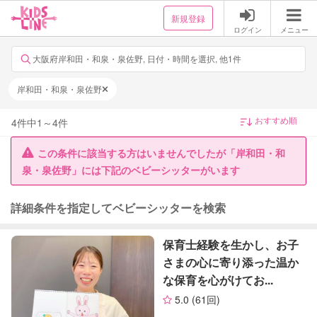
新規登録
ログイン
メニュー
大阪府岸和田・和泉・泉佐野, 日付・時間を選択, 他1件
岸和田・和泉・泉佐野
4
件中
1
～
4
件
この条件に該当する方はいませんでしたが「岸和田・和
泉・泉佐野」には下記のベビーシッターがいます
詳細条件を指定してベビーシッターを検索
保育士経験を生かし、お子
さまの心に寄り添った温か
な保育を心がけてお...
5.0
(61回)