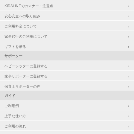
KIDSLINEでのマナー・注意点
お泊まり保育
子育て経験
安心安全への取り組み
ご利用料金について
病児対応
病児、病後児、ともに不可
家事代行のご利用について
障がい児対応
対応可否は個別に相談
ギフトを贈る
サポーター
レッスン
なし
ベビーシッターに登録する
定期予約
お引き受けしていません
家事サポーターに登録する
お子様の撮影
対応不可
保育士サポーターの声
（定期特典）
ガイド
ご利用例
上手な使い方
ご利用の流れ