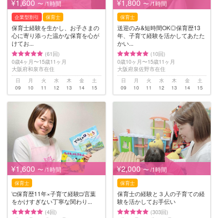
¥1,600
¥1,800
〜 /1時間
〜 /1時間
企業型割引
保育士
保育士
保育士経験を生かし、お子さまの
送迎のみ&短時間OK◎保育歴13
心に寄り添った温かな保育を心が
年、子育て経験を活かしてあたた
けてお...
かい...
(61回)
(10回)
0歳4ヶ月〜15歳11ヶ月
0歳10ヶ月〜15歳11ヶ月
大阪府和泉市在住
大阪府泉佐野市在住
日
月
火
水
木
金
土
日
月
火
水
木
金
土
09
10
11
12
13
14
15
09
10
11
12
13
14
15
¥1,600
¥2,000
〜 /1時間
〜 /1時間
保育士
保育士
\□︎保育歴11年×子育て経験□︎/言葉
保育士の経験と３人の子育ての経
をかけすぎない丁寧な関わり...
験を活かしてお手伝い
(4回)
(303回)