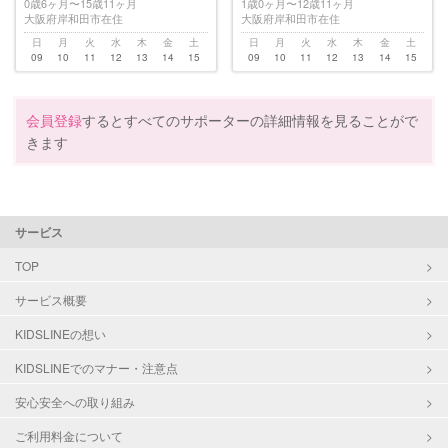
0歳6ヶ月〜15歳11ヶ月
1歳0ヶ月〜12歳11ヶ月
大阪府岸和田市在住
大阪府岸和田市在住
日
月
火
水
木
金
土
日
月
火
水
木
金
土
09
10
11
12
13
14
15
09
10
11
12
13
14
15
会員登録
するとすべてのサポーターの詳細情報を見ることがで
きます
サービス
TOP
サービス概要
KIDSLINEの想い
KIDSLINEでのマナー・注意点
安心安全への取り組み
ご利用料金について