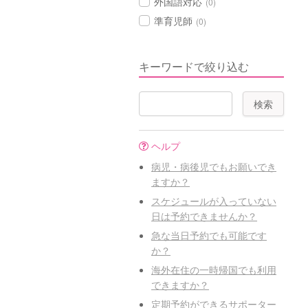
外国語対応
(0)
準育児師
(0)
キーワードで絞り込む
ヘルプ
病児・病後児でもお願いでき
ますか？
スケジュールが入っていない
日は予約できませんか？
急な当日予約でも可能です
か？
海外在住の一時帰国でも利用
できますか？
定期予約ができるサポーター