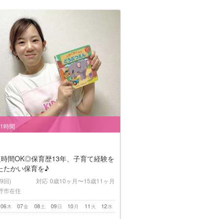
/1時間
短時間OK◎保育歴13年、子育て経験を
たたかい保育を♪
(9回)
対応
0歳10ヶ月〜15歳11ヶ月
野市在住
06
07
08
09
10
11
12
木
金
土
日
月
火
水