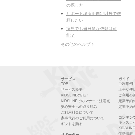
の探し方
サポート場所を自宅以外で依
頼したい
病児でも当日急な依頼は可
能？
その他のヘルプ
サービス
ガイド
TOP
ご利用例
サービス概要
上手な使
KIDSLINEの想い
ご利用の
KIDSLINEでのマナー・注意点
定期予約
安心安全への取り組み
定期予約
ご利用料金について
コンテン
家事代行のご利用について
キッズラ
ギフトを贈る
KIDSLI
保活情報
サポーター