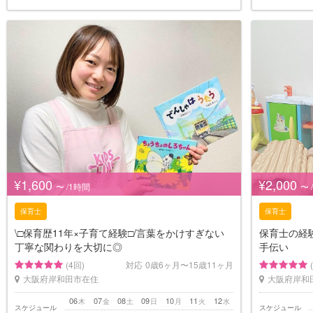
¥1,600
¥2,000
〜 /1時間
〜 
保育士
保育士
\□︎保育歴11年×子育て経験□︎/言葉をかけすぎない
保育士の経
丁寧な関わりを大切に◎
手伝い
(4回)
対応
0歳6ヶ月〜15歳11ヶ月
大阪府岸和田市在住
大阪府岸和
06
07
08
09
10
11
12
木
金
土
日
月
火
水
スケジュール
スケジュール