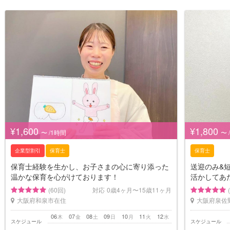
¥1,600
¥1,800
〜 /1時間
〜 
企業型割引
保育士
保育士
保育士経験を生かし、お子さまの心に寄り添った
送迎のみ&
温かな保育を心がけております！
活かしてあ
(60回)
対応
0歳4ヶ月〜15歳11ヶ月
大阪府和泉市在住
大阪府泉佐
06
07
08
09
10
11
12
木
金
土
日
月
火
水
スケジュール
スケジュール