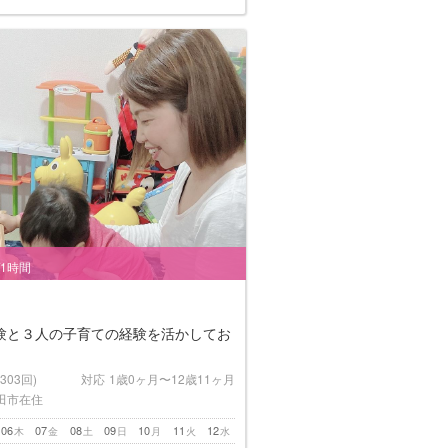
/1時間
験と３人の子育ての経験を活かしてお
(303回)
対応
1歳0ヶ月〜12歳11ヶ月
田市在住
06
07
08
09
10
11
12
木
金
土
日
月
火
水