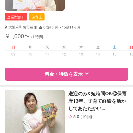
企業型割引
保育士
大阪府和泉市在住
0歳4ヶ月〜15歳11ヶ月
¥1,600〜
/1時間
日
月
火
水
木
金
土
09
10
11
12
13
14
15
1
ー
ー
ー
ー
ー
ー
ー
料金・特徴を表示
特徴
料金
レビュー
送迎のみ&短時間OK◎保育
歴13年、子育て経験を活か
してあたたかい...
サポートの特徴
5.0
(10回)
資格
企業型割引対象(旧内閣府補助対象)
自治体届出済ベビーシッター