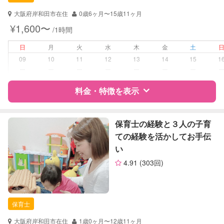
対応可能/特徴
送迎サポート
子育て経験
大阪府岸和田市在住
0歳6ヶ月〜15歳11ヶ月
¥1,600〜
/1時間
病児対応
病児、病後児、ともに不可
日
月
火
水
木
金
土
障がい児対応
対応可否は個別に相談
09
10
11
12
13
14
15
1
ー
ー
ー
ー
ー
ー
ー
レッスン
絵・工作レッスン
料金・特徴を表示
定期予約
可能
特徴
料金
レビュー
保育士の経験と３人の子育
お子様の撮影
対応可能
ての経験を活かしてお手伝
（定期特典）
い
サポートの特徴
4.91
(303回)
資格
自治体届出済ベビーシッター
保育士
幼稚園教諭
保育士
対応可能/特徴
子育て経験
大阪府岸和田市在住
1歳0ヶ月〜12歳11ヶ月