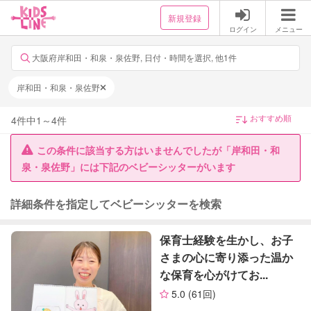
新規登録
ログイン
メニュー
大阪府岸和田・和泉・泉佐野, 日付・時間を選択, 他1件
岸和田・和泉・泉佐野
4
件中
1
～
4
件
この条件に該当する方はいませんでしたが「岸和田・和
泉・泉佐野」には下記のベビーシッターがいます
詳細条件を指定してベビーシッターを検索
保育士経験を生かし、お子
さまの心に寄り添った温か
な保育を心がけてお...
5.0
(61回)