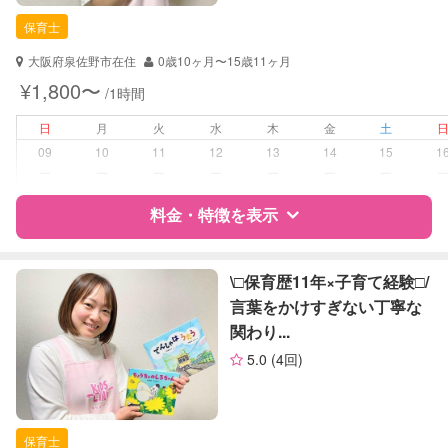
保育士
保育士
対応可能/特徴
送迎サポート
大阪府泉佐野市在住
0歳10ヶ月〜15歳11ヶ月
子育て経験
¥1,800〜
/1時間
病児対応
病児、病後児、ともに不可
日
月
火
水
木
金
土
09
10
11
12
13
14
15
1
障がい児対応
対応可否は個別に相談
ー
ー
ー
ー
ー
ー
ー
料金・特徴を表示
レッスン
音楽レッスン
絵・工作レッスン
特徴
料金
レビュー
\□︎保育歴11年×子育て経験□︎/
定期予約
可能
言葉をかけすぎない丁寧な
関わり...
サポートの特徴
お子様の撮影
対応可能
5.0
(4回)
（定期特典）
資格
自治体届出済ベビーシッター
保育士
保育士