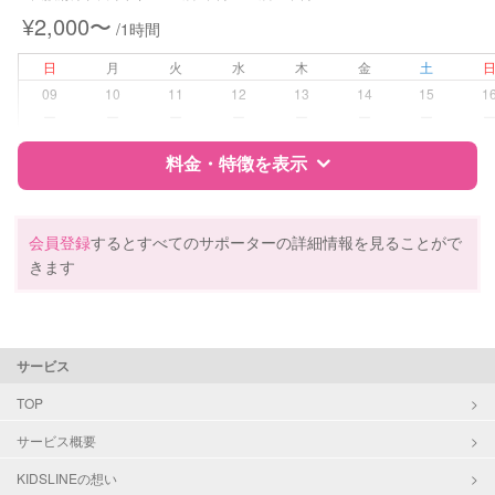
¥2,000〜
/1時間
病児対応
病児、病後児、ともに不可
日
月
火
水
木
金
土
障がい児対応
対応可否は個別に相談
09
10
11
12
13
14
15
1
ー
ー
ー
ー
ー
ー
ー
レッスン
なし
料金・特徴を表示
定期予約
お引き受けしていません
特徴
料金
レビュー
会員登録
するとすべてのサポーターの詳細情報を見ることがで
お子様の撮影
対応不可
きます
（定期特典）
サポートの特徴
資格
自治体届出済ベビーシッター
サービス
保育士
幼稚園教諭
TOP
サービス概要
対応可能/特徴
送迎サポート
早朝対応
KIDSLINEの想い
夜間対応