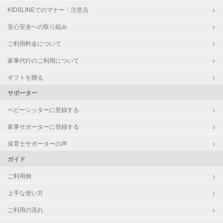
KIDSLINEでのマナー・注意点
お泊まり保育
子育て経験
安心安全への取り組み
ご利用料金について
病児対応
病児、病後児、ともに不可
家事代行のご利用について
障がい児対応
対応可否は個別に相談
ギフトを贈る
サポーター
レッスン
なし
ベビーシッターに登録する
定期予約
お引き受けしていません
家事サポーターに登録する
お子様の撮影
対応不可
保育士サポーターの声
（定期特典）
ガイド
ご利用例
上手な使い方
ご利用の流れ