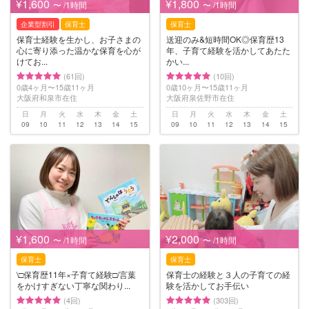
¥1,600
¥1,800
〜 /1時間
〜 /1時間
企業型割引
保育士
保育士
保育士経験を生かし、お子さまの
送迎のみ&短時間OK◎保育歴13
心に寄り添った温かな保育を心が
年、子育て経験を活かしてあたた
けてお...
かい...
(61回)
(10回)
0歳4ヶ月〜15歳11ヶ月
0歳10ヶ月〜15歳11ヶ月
大阪府和泉市在住
大阪府泉佐野市在住
日
月
火
水
木
金
土
日
月
火
水
木
金
土
09
10
11
12
13
14
15
09
10
11
12
13
14
15
¥1,600
¥2,000
〜 /1時間
〜 /1時間
保育士
保育士
\□︎保育歴11年×子育て経験□︎/言葉
保育士の経験と３人の子育ての経
をかけすぎない丁寧な関わり...
験を活かしてお手伝い
(4回)
(303回)