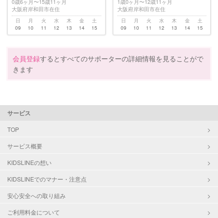
0歳6ヶ月〜15歳11ヶ月
1歳0ヶ月〜12歳11ヶ月
大阪府岸和田市在住
大阪府岸和田市在住
日
月
火
水
木
金
土
日
月
火
水
木
金
土
09
10
11
12
13
14
15
09
10
11
12
13
14
15
会員登録
するとすべてのサポーターの詳細情報を見ることがで
きます
サービス
TOP
サービス概要
KIDSLINEの想い
KIDSLINEでのマナー・注意点
安心安全への取り組み
ご利用料金について