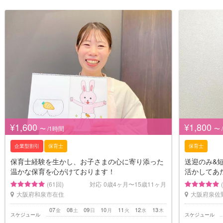
¥1,600
¥1,800
〜 /1時間
〜 
企業型割引
保育士
保育士
保育士経験を生かし、お子さまの心に寄り添った
送迎のみ&
温かな保育を心がけております！
活かしてあ
(61回)
対応
0歳4ヶ月〜15歳11ヶ月
大阪府和泉市在住
大阪府泉佐
07
08
09
10
11
12
13
金
土
日
月
火
水
木
スケジュール
スケジュール