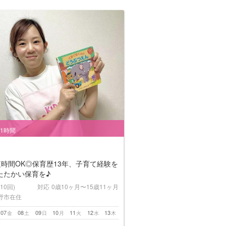
/1時間
短時間OK◎保育歴13年、子育て経験を
たたかい保育を♪
(10回)
対応
0歳10ヶ月〜15歳11ヶ月
野市在住
07
08
09
10
11
12
13
金
土
日
月
火
水
木