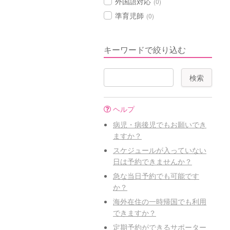
外国語対応
(0)
準育児師
(0)
キーワードで絞り込む
ヘルプ
病児・病後児でもお願いでき
ますか？
スケジュールが入っていない
日は予約できませんか？
急な当日予約でも可能です
か？
海外在住の一時帰国でも利用
できますか？
定期予約ができるサポーター