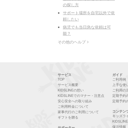
の探し方
サポート場所を自宅以外で依
頼したい
病児でも当日急な依頼は可
能？
その他のヘルプ
サービス
ガイド
TOP
ご利用例
サービス概要
上手な使
KIDSLINEの想い
ご利用の
KIDSLINEでのマナー・注意点
定期予約
安心安全への取り組み
定期予約
ご利用料金について
コンテン
家事代行のご利用について
キッズラ
ギフトを贈る
KIDSLI
保活情報
サポーター