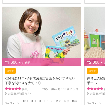
¥1,600
¥2,000
〜 /1時間
〜 
保育士
保育士
\□︎保育歴11年×子育て経験□︎/言葉をかけすぎない
保育士の経
丁寧な関わりを大切に◎
手伝い
(4回)
対応
0歳6ヶ月〜15歳11ヶ月
大阪府岸和田市在住
大阪府岸和
07
08
09
10
11
12
13
金
土
日
月
火
水
木
スケジュール
スケジュール