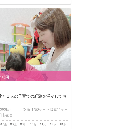
/1時間
験と３人の子育ての経験を活かしてお
(303回)
対応
1歳0ヶ月〜12歳11ヶ月
田市在住
07
08
09
10
11
12
13
金
土
日
月
火
水
木