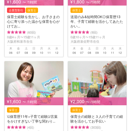
¥1,600
¥1,800
〜 /1時間
〜 /1時間
企業型割引
保育士
保育士
保育士経験を生かし、お子さまの
送迎のみ&短時間OK◎保育歴13
心に寄り添った温かな保育を心が
年、子育て経験を活かしてあたた
けてお...
かい...
(60回)
(9回)
0歳4ヶ月〜15歳11ヶ月
0歳10ヶ月〜15歳11ヶ月
大阪府和泉市在住
大阪府泉佐野市在住
木
金
土
日
月
火
水
木
金
土
日
月
火
水
06
07
08
09
10
11
12
06
07
08
09
10
11
12
¥1,600
¥2,000
〜 /1時間
〜 /1時間
保育士
保育士
\□︎保育歴11年×子育て経験□︎/言葉
保育士の経験と３人の子育ての経
をかけすぎない丁寧な関わり...
験を活かしてお手伝い
(4回)
(303回)