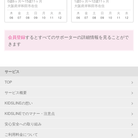
0歳6ヶ月〜15歳11ヶ月
1歳0ヶ月〜12歳11ヶ月
大阪府岸和田市在住
大阪府岸和田市在住
木
金
土
日
月
火
水
木
金
土
日
月
火
水
06
07
08
09
10
11
12
06
07
08
09
10
11
12
会員登録
するとすべてのサポーターの詳細情報を見ることがで
きます
サービス
TOP
サービス概要
KIDSLINEの想い
KIDSLINEでのマナー・注意点
安心安全への取り組み
ご利用料金について