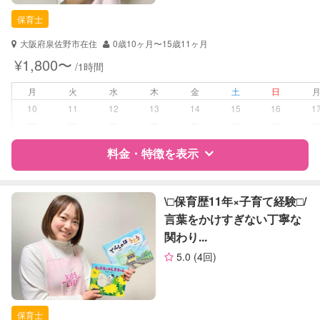
保育士
保育士
対応可能/特徴
送迎サポート
大阪府泉佐野市在住
0歳10ヶ月〜15歳11ヶ月
子育て経験
¥1,800〜
/1時間
病児対応
病児、病後児、ともに不可
月
火
水
木
金
土
日
10
11
12
13
14
15
16
1
障がい児対応
対応可否は個別に相談
ー
ー
ー
ー
ー
ー
ー
料金・特徴を表示
レッスン
音楽レッスン
絵・工作レッスン
特徴
料金
レビュー
\□︎保育歴11年×子育て経験□︎/
定期予約
可能
言葉をかけすぎない丁寧な
関わり...
サポートの特徴
お子様の撮影
対応可能
5.0
(4回)
（定期特典）
資格
自治体届出済ベビーシッター
保育士
保育士