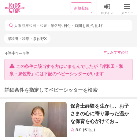
新規登録
ログイン
メニュー
大阪府岸和田・和泉・泉佐野, 日付・時間を選択, 他1件
岸和田・和泉・泉佐野
4
件中
1
～
4
件
この条件に該当する方はいませんでしたが「岸和田・和
泉・泉佐野」には下記のベビーシッターがいます
詳細条件を指定してベビーシッターを検索
保育士経験を生かし、お子
さまの心に寄り添った温か
な保育を心がけてお...
5.0
(61回)