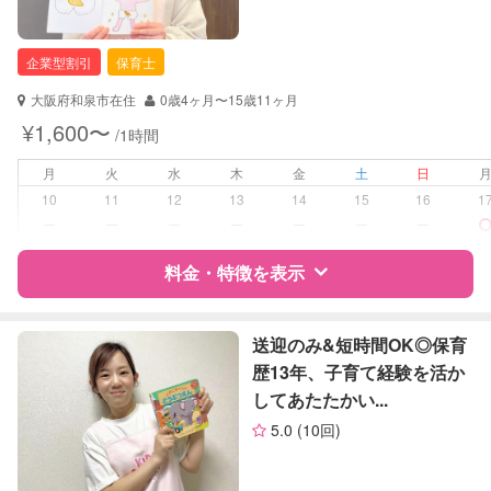
企業型割引
保育士
大阪府和泉市在住
0歳4ヶ月〜15歳11ヶ月
¥1,600〜
/1時間
月
火
水
木
金
土
日
10
11
12
13
14
15
16
1
ー
ー
ー
ー
ー
ー
ー
料金・特徴を表示
特徴
料金
レビュー
送迎のみ&短時間OK◎保育
歴13年、子育て経験を活か
してあたたかい...
サポートの特徴
5.0
(10回)
資格
企業型割引対象(旧内閣府補助対象)
自治体届出済ベビーシッター