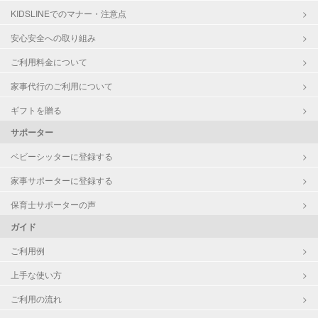
KIDSLINEでのマナー・注意点
お泊まり保育
子育て経験
安心安全への取り組み
ご利用料金について
病児対応
病児、病後児、ともに不可
家事代行のご利用について
障がい児対応
対応可否は個別に相談
ギフトを贈る
サポーター
レッスン
なし
ベビーシッターに登録する
定期予約
お引き受けしていません
家事サポーターに登録する
お子様の撮影
対応不可
保育士サポーターの声
（定期特典）
ガイド
ご利用例
上手な使い方
ご利用の流れ