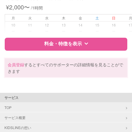
¥2,000〜
/1時間
病児対応
病児、病後児、ともに不可
月
火
水
木
金
土
日
障がい児対応
対応可否は個別に相談
10
11
12
13
14
15
16
1
ー
ー
ー
ー
ー
ー
ー
レッスン
なし
料金・特徴を表示
定期予約
お引き受けしていません
特徴
料金
レビュー
会員登録
するとすべてのサポーターの詳細情報を見ることがで
お子様の撮影
対応不可
きます
（定期特典）
サポートの特徴
資格
自治体届出済ベビーシッター
サービス
保育士
幼稚園教諭
TOP
サービス概要
対応可能/特徴
送迎サポート
早朝対応
KIDSLINEの想い
夜間対応