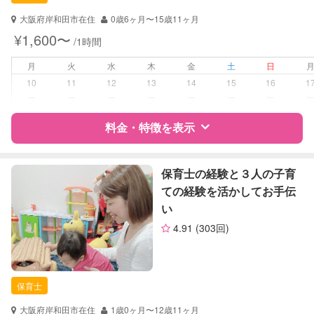
対応可能/特徴
送迎サポート
子育て経験
大阪府岸和田市在住
0歳6ヶ月〜15歳11ヶ月
¥1,600〜
/1時間
病児対応
病児、病後児、ともに不可
月
火
水
木
金
土
日
障がい児対応
対応可否は個別に相談
10
11
12
13
14
15
16
1
ー
ー
ー
ー
ー
ー
ー
レッスン
絵・工作レッスン
料金・特徴を表示
定期予約
可能
特徴
料金
レビュー
保育士の経験と３人の子育
お子様の撮影
対応可能
ての経験を活かしてお手伝
（定期特典）
い
サポートの特徴
4.91
(303回)
資格
自治体届出済ベビーシッター
保育士
幼稚園教諭
保育士
対応可能/特徴
子育て経験
大阪府岸和田市在住
1歳0ヶ月〜12歳11ヶ月