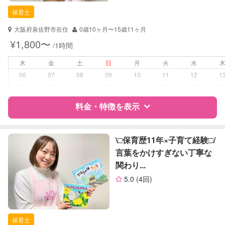
保育士
保育士
対応可能/特徴
送迎サポート
大阪府泉佐野市在住
0歳10ヶ月〜15歳11ヶ月
子育て経験
¥1,800〜
/1時間
病児対応
病児、病後児、ともに不可
木
金
土
日
月
火
水
06
07
08
09
10
11
12
1
障がい児対応
対応可否は個別に相談
ー
ー
ー
ー
ー
ー
ー
料金・特徴を表示
レッスン
音楽レッスン
絵・工作レッスン
特徴
料金
レビュー
\□︎保育歴11年×子育て経験□︎/
定期予約
可能
言葉をかけすぎない丁寧な
関わり...
サポートの特徴
お子様の撮影
対応可能
5.0
(4回)
（定期特典）
資格
自治体届出済ベビーシッター
保育士
保育士
対応可能/特徴
送迎サポート