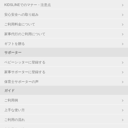
KIDSLINEでのマナー・注意点
お泊まり保育
子育て経験
安心安全への取り組み
ご利用料金について
病児対応
病児、病後児、ともに不可
家事代行のご利用について
障がい児対応
対応可否は個別に相談
ギフトを贈る
サポーター
レッスン
なし
ベビーシッターに登録する
定期予約
お引き受けしていません
家事サポーターに登録する
お子様の撮影
対応不可
保育士サポーターの声
（定期特典）
ガイド
ご利用例
上手な使い方
ご利用の流れ