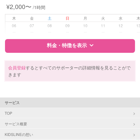
¥2,000〜
/1時間
病児対応
病児、病後児、ともに不可
木
金
土
日
月
火
水
障がい児対応
対応可否は個別に相談
06
07
08
09
10
11
12
1
ー
ー
ー
ー
ー
ー
ー
レッスン
なし
料金・特徴を表示
定期予約
お引き受けしていません
特徴
料金
レビュー
会員登録
するとすべてのサポーターの詳細情報を見ることがで
お子様の撮影
対応不可
きます
（定期特典）
サポートの特徴
資格
自治体届出済ベビーシッター
サービス
保育士
幼稚園教諭
TOP
サービス概要
対応可能/特徴
送迎サポート
早朝対応
KIDSLINEの想い
夜間対応