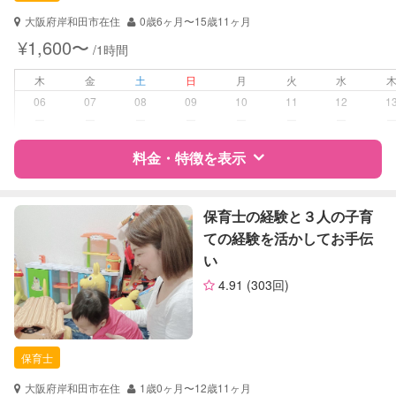
子育て経験
大阪府岸和田市在住
0歳6ヶ月〜15歳11ヶ月
¥1,600〜
/1時間
病児対応
病児、病後児、ともに不可
木
金
土
日
月
火
水
障がい児対応
対応可否は個別に相談
06
07
08
09
10
11
12
1
ー
ー
ー
ー
ー
ー
ー
レッスン
絵・工作レッスン
料金・特徴を表示
定期予約
可能
特徴
料金
レビュー
保育士の経験と３人の子育
お子様の撮影
対応可能
ての経験を活かしてお手伝
（定期特典）
い
サポートの特徴
4.91
(303回)
資格
自治体届出済ベビーシッター
保育士
幼稚園教諭
保育士
対応可能/特徴
子育て経験
大阪府岸和田市在住
1歳0ヶ月〜12歳11ヶ月