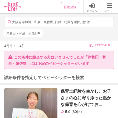
新規登録
ログイン
メニュー
大阪府岸和田・和泉・泉佐野, 日付・時間を選択, 他1件
岸和田・和泉・泉佐野
4
件中
1
～
4
件
この条件に該当する方はいませんでしたが「岸和田・和
泉・泉佐野」には下記のベビーシッターがいます
詳細条件を指定してベビーシッターを検索
保育士経験を生かし、お子
さまの心に寄り添った温か
な保育を心がけてお...
5.0
(60回)