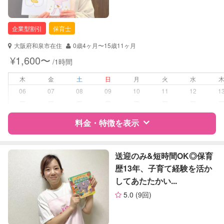
企業型割引
保育士
大阪府和泉市在住
0歳4ヶ月〜15歳11ヶ月
¥1,600〜
/1時間
木
金
土
日
月
火
水
06
07
08
09
10
11
12
1
ー
ー
ー
ー
ー
ー
ー
料金・特徴を表示
特徴
料金
レビュー
送迎のみ&短時間OK◎保育
歴13年、子育て経験を活か
してあたたかい...
サポートの特徴
5.0
(9回)
資格
企業型割引対象(旧内閣府補助対象)
自治体届出済ベビーシッター