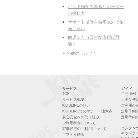
定期予約ができるサポーター
の探し方
サポート場所を自宅以外で依
頼したい
病児でも当日急な依頼は可
能？
その他のヘルプ
サービス
ガイド
TOP
ご利用例
サービス概要
上手な使
KIDSLINEの想い
ご利用の
KIDSLINEでのマナー・注意点
定期予約
安心安全への取り組み
定期予約
ご利用料金について
コンテン
家事代行のご利用について
キッズラ
ギフトを贈る