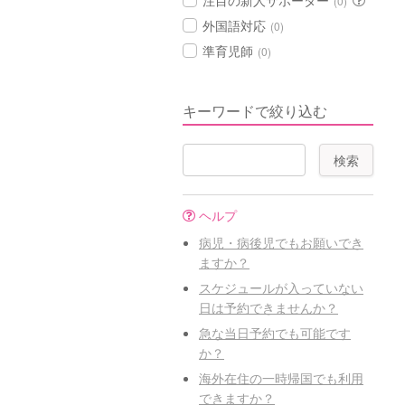
注目の新人サポーター
(0)
外国語対応
(0)
準育児師
(0)
キーワードで絞り込む
ヘルプ
病児・病後児でもお願いでき
ますか？
スケジュールが入っていない
日は予約できませんか？
急な当日予約でも可能です
か？
海外在住の一時帰国でも利用
できますか？