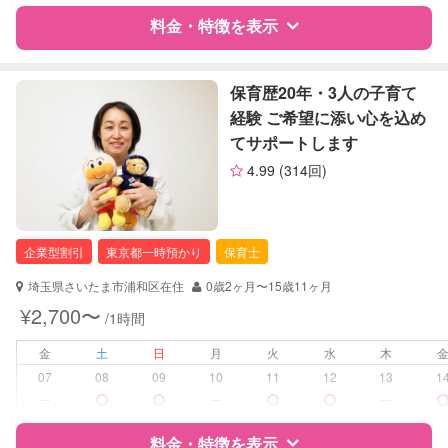
レッスン
音楽レッスン
料金・特徴を表示
定期予約
可能
特徴
料金
レビュー
保育歴20年・3人の子育て
お子様の撮影
対応可能
経験 ご希望に添い心を込め
（定期特典）
てサポートします
サポートの特徴
4.99
(314回)
資格
自治体届出済ベビーシッター
保育士
企業型割引
東京都一時預かり
保育士
対応可能/特徴
送迎サポート
子育て経験
埼玉県さいたま市浦和区在住
0歳2ヶ月〜15歳11ヶ月
¥2,700〜
/1時間
病児対応
病児、病後児、ともに可能
金
土
日
月
火
水
木
障がい児対応
対応可否は個別に相談
07
08
09
10
11
12
13
1
ー
ー
ー
レッスン
なし
料金・特徴を表示