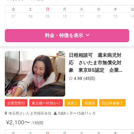
病児対応
病児、病後児、ともに不可
金
土
日
月
火
水
木
障がい児対応
対応可否は個別に相談
07
08
09
10
11
12
13
1
ー
ー
ー
ー
ー
ー
ー
レッスン
スポーツレッスン
料金・特徴を表示
定期予約
可能
特徴
料金
レビュー
日程相談可 週末病児対
お子様の撮影
対応不可
応 さいたま市無償化対
（定期特典）
象 東京BS認定 企業...
サポートの特徴
4.98
(45回)
資格
企業型割引対象(旧内閣府補助対象)
自治体届出済ベビーシッター
企業型割引
東京都一時預かり
保育士
看護師
指定研修修了
対応可能/特徴
送迎サポート
子育て経験
埼玉県さいたま市桜区在住
0歳8ヶ月〜15歳11ヶ月
¥2,100〜
/1時間
病児対応
病児、病後児、ともに不可
金
土
日
月
火
水
木