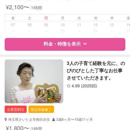
早朝対応
¥2,100〜
/1時間
夜間対応
お泊まり保育
金
土
日
月
火
水
木
外国語対応
07
08
09
10
11
12
13
1
ー
ー
ー
ー
ー
病児対応
病児、病後児、ともに不可
料金・特徴を表示
障がい児対応
対応可否は個別に相談
特徴
料金
レビュー
3人の子育て経験を元に、の
レッスン
なし
びのびとした丁寧なお仕事
させていただきます。
定期予約
お引き受けしていません
サポートの特徴
4.99
(2025回)
お子様の撮影
対応不可
資格
企業型割引対象(旧内閣府補助対象)
（定期特典）
自治体届出済ベビーシッター
企業型割引
指定研修修了
対応可能/特徴
送迎サポート
子育て経験
埼玉県さいたま市南区在住
2歳6ヶ月〜15歳11ヶ月
¥1,800〜
/1時間