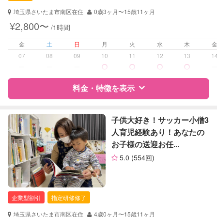
対応可能/特徴
送迎サポート
埼玉県さいたま市南区在住
0歳3ヶ月〜15歳11ヶ月
早朝対応
¥2,800〜
/1時間
子育て経験
金
土
日
月
火
水
木
病児対応
病児、病後児、ともに不可
07
08
09
10
11
12
13
1
ー
ー
ー
障がい児対応
対応可否は個別に相談
料金・特徴を表示
レッスン
スポーツレッスン
絵・工作レッスン
特徴
料金
レビュー
子供大好き！サッカー小僧3
その他
人育児経験あり！あなたの
お子様の送迎お任...
定期予約
お引き受けしていません
サポートの特徴
5.0
(554回)
お子様の撮影
対応不可
資格
自治体届出済ベビーシッター
（定期特典）
保育士
幼稚園教諭
企業型割引
指定研修修了
対応可能/特徴
送迎サポート
埼玉県さいたま市南区在住
4歳0ヶ月〜15歳11ヶ月