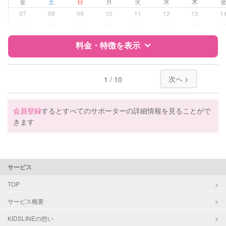
金
土
日
月
火
水
木
病児対応
病児、病後児、ともに不可
07
08
09
10
11
12
13
1
ー
ー
ー
ー
ー
ー
ー
障がい児対応
対応可否は個別に相談
料金・特徴を表示
レッスン
なし
特徴
料金
レビュー
次へ >
1 / 10
定期予約
可能
サポートの特徴
お子様の撮影
対応不可
会員登録
するとすべてのサポーターの詳細情報を見ることがで
（定期特典）
きます
資格
企業型割引対象(旧内閣府補助対象)
自治体届出済ベビーシッター
保育士
幼稚園教諭
サービス
準育児師
TOP
対応可能/特徴
送迎サポート
サービス概要
早朝対応
KIDSLINEの想い
夜間対応