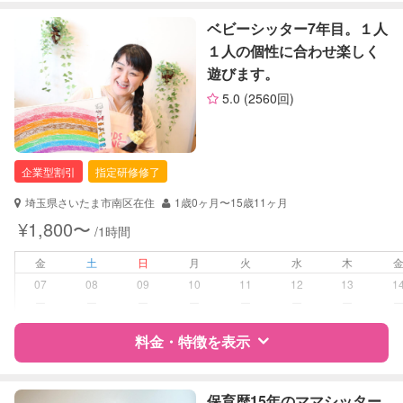
障がい児対応
対応可否は個別に相談
特徴
料金
レビュー
ベビーシッター7年目。１人
１人の個性に合わせ楽しく
レッスン
なし
遊びます。
サポートの特徴
定期予約
お引き受けしていません
5.0
(2560回)
資格
自治体届出済ベビーシッター
お子様の撮影
対応不可
保育士
（定期特典）
幼稚園教諭
企業型割引
指定研修修了
対応可能/特徴
送迎サポート
埼玉県さいたま市南区在住
1歳0ヶ月〜15歳11ヶ月
早朝対応
¥1,800〜
/1時間
子育て経験
金
土
日
月
火
水
木
病児対応
病児、病後児、ともに不可
07
08
09
10
11
12
13
1
ー
ー
ー
ー
ー
ー
ー
障がい児対応
対応可否は個別に相談
料金・特徴を表示
レッスン
なし
特徴
料金
レビュー
保育歴15年のママシッター