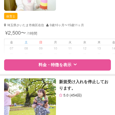
資格
企業型割引対象(旧内閣府補助対象)
自治体届出済ベビーシッター
お子様の撮影
対応不可
保育士
（定期特典）
保育士
対応可能/特徴
送迎サポート
埼玉県さいたま市南区在住
0歳10ヶ月〜15歳11ヶ月
外国語対応
¥2,500〜
/1時間
子育て経験
金
土
日
月
火
水
木
病児対応
病児、病後児、ともに不可
07
08
09
10
11
12
13
1
ー
ー
ー
ー
ー
ー
ー
障がい児対応
対応可否は個別に相談
料金・特徴を表示
レッスン
英語レッスン
スポーツレッスン
特徴
料金
レビュー
新規受け入れを停止してお
絵・工作レッスン
ります。
5.0
(454回)
定期予約
可能
サポートの特徴
資格
自治体届出済ベビーシッター
お子様の撮影
対応可能
保育士
（定期特典）