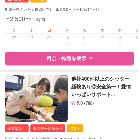
幼稚園教諭
全国保育サービス協会(ACSA)認定ベ
埼玉県さいたま市緑区在住
0歳0ヶ月〜12歳11ヶ月
ビーシッター
¥2,500〜
/1時間
対応可能/特徴
送迎サポート
金
土
日
月
火
水
木
早朝対応
07
08
09
10
11
12
13
1
夜間対応
ー
ー
ー
ー
お泊まり保育
料金・特徴を表示
病児対応
病児、病後児、ともに不可
特徴
料金
レビュー
障がい児対応
他社400件以上のシッター
対応可否は個別に相談
経験あり◎安全第一！愛情
レッスン
なし
いっぱいサポート...
サポートの特徴
5.0
(7回)
定期予約
お引き受けしていません
資格
企業型割引対象(旧内閣府補助対象)
自治体届出済ベビーシッター
お子様の撮影
対応不可
保育士
企業型割引
東京都一時預かり
保育士
（定期特典）
対応可能/特徴
早朝対応
埼玉県さいたま市浦和区在住
0歳2ヶ月〜15歳11ヶ月