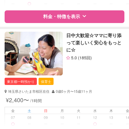
早朝対応
ー
ー
ー
ー
ー
ー
子育て経験
料金・特徴を表示
病児対応
病児、病後児、ともに可能
特徴
料金
レビュー
障がい児対応
日中大歓迎☆ママに寄り添
対応可否は個別に相談
って楽しいく安心をもっと
レッスン
音楽レッスン
に☆
サポートの特徴
5.0
(185回)
定期予約
お引き受けしていません
資格
企業型割引対象(旧内閣府補助対象)
自治体届出済ベビーシッター
お子様の撮影
対応不可
東京都一時預かり
保育士
（定期特典）
対応可能/特徴
送迎サポート
早朝対応
埼玉県さいたま市桜区在住
0歳0ヶ月〜15歳11ヶ月
¥2,400〜
/1時間
病児対応
病児、病後児、ともに不可
金
土
日
月
火
水
木
障がい児対応
対応可否は個別に相談
07
08
09
10
11
12
13
1
ー
ー
ー
ー
ー