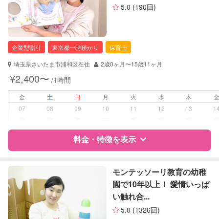
5.0
(190回)
お子様の撮影
対応可能
資格
企業型割引対象(旧内閣府補助対象)
（定期特典）
自治体届出済ベビーシッター
保育士
企業型割引
東京都一時預かり
保育士
幼稚園教諭
埼玉県さいたま市浦和区在住
2歳0ヶ月〜15歳11ヶ月
対応可能/特徴
送迎サポート
¥2,400〜
/1時間
早朝対応
夜間対応
金
土
日
月
火
水
木
お泊まり保育
07
08
09
10
11
12
13
1
子育て経験
ー
ー
ー
ー
ー
ー
ー
病児対応
料金・特徴を表示
病児、病後児、ともに不可
障がい児対応
対応可否は個別に相談
特徴
料金
レビュー
モンテッソーリ教育の幼稚
園で10年以上！ 愛情いっぱ
レッスン
なし
い触れ合...
サポートの特徴
定期予約
可能
5.0
(1326回)