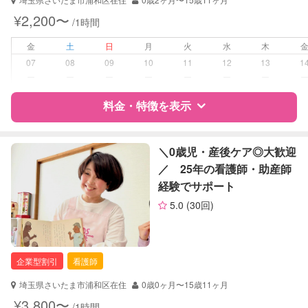
子育て経験
¥2,200〜
/1時間
病児対応
病児、病後児、ともに不可
金
土
日
月
火
水
木
07
08
09
10
11
12
13
1
障がい児対応
対応可否は個別に相談
ー
ー
ー
ー
ー
ー
ー
料金・特徴を表示
レッスン
絵・工作レッスン
定期予約
可能
特徴
料金
レビュー
＼0歳児・産後ケア◎大歓迎
／ 25年の看護師・助産師
お子様の撮影
対応不可
経験でサポート
サポートの特徴
（定期特典）
5.0
(30回)
資格
企業型割引対象(旧内閣府補助対象)
自治体届出済ベビーシッター
保育士
企業型割引
看護師
対応可能/特徴
送迎サポート
埼玉県さいたま市浦和区在住
0歳0ヶ月〜15歳11ヶ月
子育て経験
¥3,800〜
/1時間