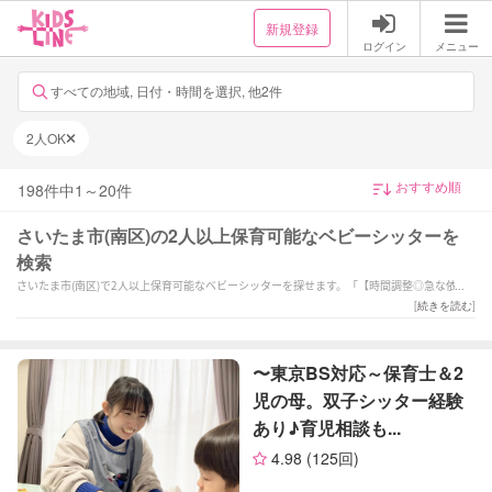
新規登録
ログイン
メニュー
すべての地域, 日付・時間を選択, 他2件
2人OK
198
件中
1
～
20
件
さいたま市(南区)の2人以上保育可能なベビーシッターを
検索
さいたま市(南区)で2人以上保育可能なベビーシッターを探せます。「【時間調整◎急な依頼
◎】新宿まで20分、都内の方でもお気軽にご相談ください。」「【現役ママ保育士】
[
続きを読む
]
保育士歴10年★乳児保育の経験が豊富です！」「子供大好き！サッカー小僧3人育児経験あ
り！あなたのお子様の送迎お任せ下さい！」などの強みを持つシッターが対応いたします。
さいたま市(南区)で様々なスキルを持ったサポーターの中から、ご予算や依頼内容に合わせて
〜東京BS対応～保育士＆2
選んでいただけます。
児の母。双子シッター経験
あり♪育児相談も...
4.98
(125回)