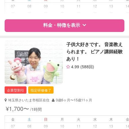
障がい児対応
対応可否は個別に相談
07
08
09
10
11
12
13
1
ー
ー
ー
ー
ー
ー
ー
レッスン
なし
料金・特徴を表示
定期予約
可能
特徴
料金
レビュー
子供大好きです。 音楽教え
お子様の撮影
対応不可
られます。 ピアノ講師経験
（定期特典）
あり！
サポートの特徴
4.99
(588回)
資格
企業型割引対象(旧内閣府補助対象)
自治体届出済ベビーシッター
保育士
企業型割引
指定研修修了
看護師
調理師
埼玉県さいたま市桜区在住
3歳6ヶ月〜15歳11ヶ月
全国保育サービス協会(ACSA)認定ベ
¥1,700〜
/1時間
ビーシッター
金
土
日
月
火
水
木
対応可能/特徴
送迎サポート
07
08
09
10
11
12
13
1