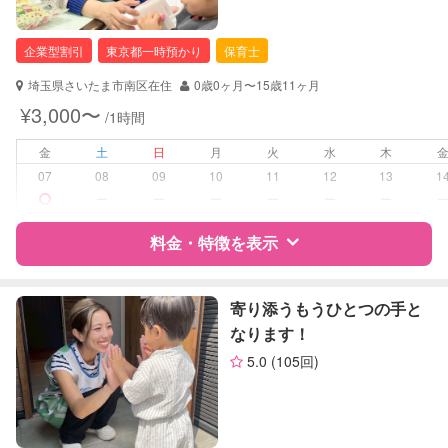
企業型割引
東京都一時預かり
保育士
埼玉県さいたま市南区在住
0歳0ヶ月〜15歳11ヶ月
¥3,000〜
/1時間
金
土
日
月
火
水
木
07
08
09
10
11
12
13
1
ー
ー
ー
ー
ー
ー
料金・特徴を表示
特徴
料金
レビュー
寄り添うもうひとつの手と
なります！
5.0
(105回)
サポートの特徴
資格
企業型割引対象(旧内閣府補助対象)
自治体届出済ベビーシッター