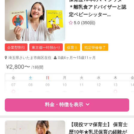
定期予約
可能
＊離乳食アドバイザーと認
定ベビーシッター...
サポートの特徴
お子様の撮影
対応可能
5.0
(350回)
（定期特典）
資格
企業型割引対象(旧内閣府補助対象)
自治体届出済ベビーシッター
企業型割引
東京都一時預かり
保育士
指定研修修了
対応可能/特徴
送迎サポート
子育て経験
埼玉県さいたま市南区在住
0歳4ヶ月〜15歳11ヶ月
¥2,800〜
/1時間
病児対応
病児、病後児、ともに不可
金
土
日
月
火
水
木
障がい児対応
対応可否は個別に相談
07
08
09
10
11
12
13
1
ー
ー
ー
ー
ー
レッスン
なし
料金・特徴を表示
定期予約
可能
特徴
料金
レビュー
【現役ママ保育士】 保育士
お子様の撮影
対応不可
歴10年★乳児保育の経験が
（定期特典）