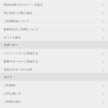
KIDSLINEでのマナー・注意点
病児対応
病児、病後児、ともに不可
安心安全への取り組み
障がい児対応
対応可否は個別に相談
ご利用料金について
家事代行のご利用について
レッスン
音楽レッスン
ギフトを贈る
定期予約
可能
サポーター
ベビーシッターに登録する
お子様の撮影
対応可能
（定期特典）
家事サポーターに登録する
保育士サポーターの声
ガイド
ご利用例
上手な使い方
ご利用の流れ