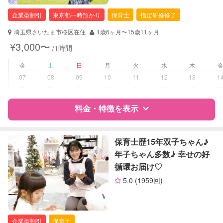
幼稚園教諭
企業型割引
東京都一時預かり
保育士
指定研修修了
対応可能/特徴
なし
埼玉県さいたま市桜区在住
1歳6ヶ月〜15歳11ヶ月
¥3,000〜
/1時間
病児対応
病児、病後児、ともに不可
金
土
日
月
火
水
木
障がい児対応
対応可否は個別に相談
07
08
09
10
11
12
13
1
ー
ー
ー
ー
ー
ー
ー
レッスン
なし
料金・特徴を表示
定期予約
お引き受けしていません
特徴
料金
レビュー
保育士歴15年双子ちゃん♪
お子様の撮影
対応不可
年子ちゃん多数♪ 幸せの好
（定期特典）
循環お届け♡
サポートの特徴
5.0
(1959回)
資格
企業型割引対象(旧内閣府補助対象)
自治体届出済ベビーシッター
保育士
企業型割引
保育士