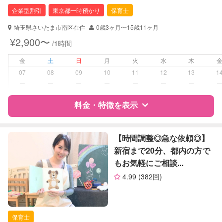
保育士
企業型割引
東京都一時預かり
保育士
対応可能/特徴
送迎サポート
埼玉県さいたま市南区在住
0歳3ヶ月〜15歳11ヶ月
早朝対応
¥2,900〜
/1時間
子育て経験
金
土
日
月
火
水
木
病児対応
病児、病後児、ともに可能
07
08
09
10
11
12
13
1
ー
ー
ー
ー
ー
ー
ー
障がい児対応
対応可否は個別に相談
料金・特徴を表示
レッスン
なし
特徴
料金
レビュー
【時間調整◎急な依頼◎】
定期予約
可能
新宿まで20分、都内の方で
もお気軽にご相談...
お子様の撮影
対応可能
サポートの特徴
（定期特典）
4.99
(382回)
資格
企業型割引対象(旧内閣府補助対象)
自治体届出済ベビーシッター
保育士
保育士