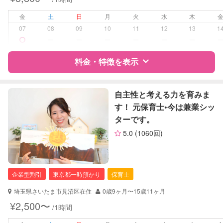
病児対応
病児、病後児、ともに不可
金
土
日
月
火
水
木
07
08
09
10
11
12
13
1
障がい児対応
対応可否は個別に相談
ー
ー
ー
ー
ー
ー
料金・特徴を表示
レッスン
なし
定期予約
可能
特徴
料金
レビュー
自主性と考える力を育みま
す！ 元保育士•今は兼業シッ
お子様の撮影
対応可能
ターです。
（定期特典）
サポートの特徴
5.0
(1060回)
資格
企業型割引対象(旧内閣府補助対象)
自治体届出済ベビーシッター
看護師
企業型割引
東京都一時預かり
保育士
助産師
埼玉県さいたま市見沼区在住
0歳9ヶ月〜15歳11ヶ月
対応可能/特徴
送迎サポート
¥2,500〜
/1時間
子育て経験