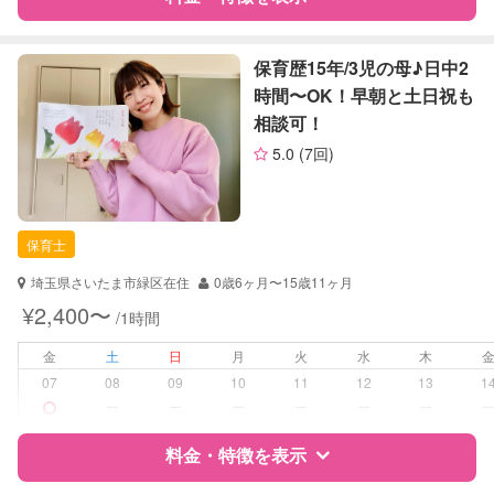
定期予約
可能
特徴
料金
レビュー
保育歴15年/3児の母♪日中2
お子様の撮影
対応可能
時間〜OK！早朝と土日祝も
（定期特典）
相談可！
サポートの特徴
5.0
(7回)
資格
企業型割引対象(旧内閣府補助対象)
自治体届出済ベビーシッター
保育士
保育士
幼稚園教諭
埼玉県さいたま市緑区在住
0歳6ヶ月〜15歳11ヶ月
対応可能/特徴
送迎サポート
¥2,400〜
/1時間
早朝対応
夜間対応
金
土
日
月
火
水
木
お泊まり保育
07
08
09
10
11
12
13
1
子育て経験
ー
ー
ー
ー
ー
ー
病児対応
病児、病後児、ともに可能
料金・特徴を表示