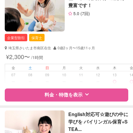
豊富です！
サポートの特徴
5.0
(7回)
資格
企業型割引対象(旧内閣府補助対象)
自治体届出済ベビーシッター
保育士
企業型割引
保育士
幼稚園教諭
全国保育サービス協会(ACSA)認定ベ
埼玉県さいたま市南区在住
0歳2ヶ月〜15歳11ヶ月
ビーシッター
¥2,300〜
/1時間
対応可能/特徴
送迎サポート
金
土
日
月
火
水
木
子育て経験
07
08
09
10
11
12
13
1
ー
ー
ー
ー
ー
ー
病児対応
病児、病後児、ともに不可
料金・特徴を表示
障がい児対応
対応可否は個別に相談
特徴
料金
レビュー
English対応可☆遊びの中に
レッスン
なし
学びを バイリンガル保育+S
TEA...
定期予約
可能
サポートの特徴