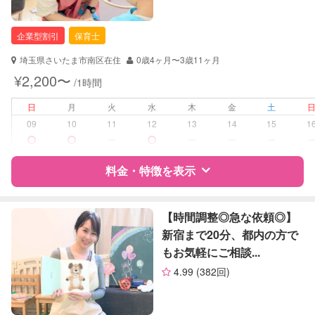
企業型割引
保育士
埼玉県さいたま市南区在住
0歳4ヶ月〜3歳11ヶ月
¥2,200〜
/1時間
日
月
火
水
木
金
土
09
10
11
12
13
14
15
1
ー
ー
ー
ー
料金・特徴を表示
特徴
料金
レビュー
【時間調整◎急な依頼◎】
新宿まで20分、都内の方で
もお気軽にご相談...
サポートの特徴
4.99
(382回)
資格
企業型割引対象(旧内閣府補助対象)
自治体届出済ベビーシッター