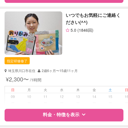
レッスン
なし
特徴
料金
レビュー
いつでもお気軽にご連絡く
ださい(^^)
定期予約
お引き受けしていません
5.0
(1846回)
サポートの特徴
お子様の撮影
対応不可
資格
企業型割引対象(旧内閣府補助対象)
（定期特典）
自治体届出済ベビーシッター
指定研修修了
対応可能/特徴
早朝対応
夜間対応
埼玉県川口市在住
2歳6ヶ月〜15歳11ヶ月
お泊まり保育
¥2,300〜
/1時間
子育て経験
日
月
火
水
木
金
土
病児対応
病児、病後児、ともに不可
09
10
11
12
13
14
15
1
ー
ー
ー
ー
ー
ー
ー
障がい児対応
対応可否は個別に相談
料金・特徴を表示
レッスン
なし