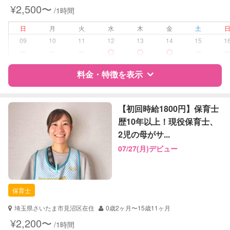
夜間対応
¥2,500〜
/1時間
子育て経験
日
月
火
水
木
金
土
病児対応
病児、病後児、ともに不可
09
10
11
12
13
14
15
1
ー
ー
ー
ー
障がい児対応
対応可否は個別に相談
料金・特徴を表示
レッスン
なし
特徴
料金
レビュー
【初回時給1800円】保育士
定期予約
お引き受けしていません
歴10年以上！現役保育士、
2児の母がサ...
お子様の撮影
対応不可
サポートの特徴
（定期特典）
07/27(月)デビュー
資格
企業型割引対象(旧内閣府補助対象)
自治体届出済ベビーシッター
保育士
保育士
幼稚園教諭
埼玉県さいたま市見沼区在住
0歳2ヶ月〜15歳11ヶ月
対応可能/特徴
送迎サポート
¥2,200〜
/1時間
早朝対応