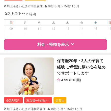
対応可能/特徴
送迎サポート
埼玉県さいたま市南区在住
3歳0ヶ月〜15歳11ヶ月
早朝対応
¥2,500〜
/1時間
夜間対応
お泊まり保育
日
月
火
水
木
金
土
外国語対応
09
10
11
12
13
14
15
1
ー
ー
ー
ー
ー
ー
ー
病児対応
病児、病後児、ともに不可
料金・特徴を表示
障がい児対応
対応可否は個別に相談
特徴
料金
レビュー
保育歴20年・3人の子育て
レッスン
なし
経験 ご希望に添い心を込め
てサポートします
定期予約
お引き受けしていません
サポートの特徴
4.99
(316回)
資格
企業型割引対象(旧内閣府補助対象)
お子様の撮影
対応不可
自治体届出済ベビーシッター
（定期特典）
企業型割引
東京都一時預かり
保育士
対応可能/特徴
早朝対応
夜間対応
埼玉県さいたま市浦和区在住
0歳2ヶ月〜15歳11ヶ月