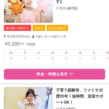
す】
（定期特典）
サポートの特徴
5.0
(487回)
資格
企業型割引対象(旧内閣府補助対象)
自治体届出済ベビーシッター
保育士
東京都一時預かり
保育士
指定研修修了
対応可能/特徴
送迎サポート
埼玉県戸田市在住
1歳3ヶ月〜15歳11ヶ月
早朝対応
¥3,200〜
/1時間
夜間対応
お泊まり保育
日
月
火
水
木
金
土
09
10
11
12
13
14
15
1
病児対応
病児、病後児、ともに不可
ー
ー
ー
ー
ー
ー
ー
料金・特徴を表示
障がい児対応
対応可否は個別に相談
レッスン
なし
特徴
料金
レビュー
子育て経験有、ファミサポ
歴20年！短時間、送迎サポ
定期予約
可能
ートOK！
サポートの特徴
5.0
(85回)