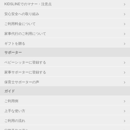
KIDSLINEでのマナー・注意点
病児対応
病児、病後児、ともに不可
安心安全への取り組み
障がい児対応
対応可否は個別に相談
ご利用料金について
家事代行のご利用について
レッスン
なし
ギフトを贈る
定期予約
可能
サポーター
ベビーシッターに登録する
お子様の撮影
対応可能
（定期特典）
家事サポーターに登録する
保育士サポーターの声
ガイド
ご利用例
上手な使い方
ご利用の流れ