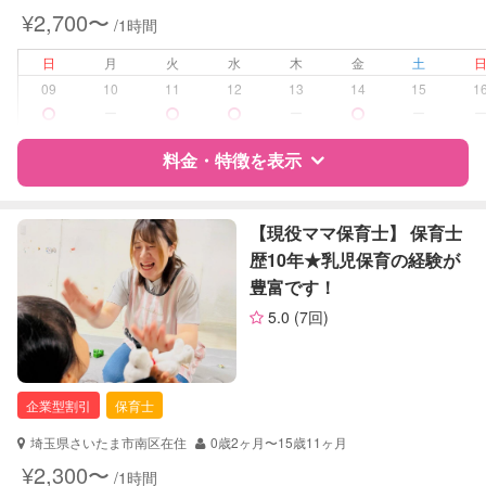
¥2,700〜
/1時間
病児対応
病児、病後児、ともに不可
日
月
火
水
木
金
土
障がい児対応
対応可否は個別に相談
09
10
11
12
13
14
15
1
ー
ー
ー
レッスン
なし
料金・特徴を表示
定期予約
お引き受けしていません
特徴
料金
レビュー
【現役ママ保育士】 保育士
お子様の撮影
対応不可
歴10年★乳児保育の経験が
（定期特典）
豊富です！
サポートの特徴
5.0
(7回)
資格
企業型割引対象(旧内閣府補助対象)
自治体届出済ベビーシッター
保育士
企業型割引
保育士
幼稚園教諭
埼玉県さいたま市南区在住
0歳2ヶ月〜15歳11ヶ月
対応可能/特徴
送迎サポート
¥2,300〜
/1時間
早朝対応