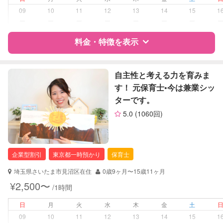
お泊まり保育
09
10
11
12
13
14
15
1
子育て経験
ー
ー
ー
ー
ー
ー
ー
病児対応
料金・特徴を表示
病児、病後児、ともに不可
障がい児対応
対応可否は個別に相談
特徴
料金
レビュー
自主性と考える力を育みま
す！ 元保育士•今は兼業シッ
レッスン
なし
ターです。
サポートの特徴
定期予約
可能
5.0
(1060回)
資格
企業型割引対象(旧内閣府補助対象)
自治体届出済ベビーシッター
お子様の撮影
対応不可
保育士
（定期特典）
企業型割引
東京都一時預かり
保育士
幼稚園教諭
全国保育サービス協会(ACSA)認定ベ
埼玉県さいたま市見沼区在住
0歳9ヶ月〜15歳11ヶ月
ビーシッター
¥2,500〜
/1時間
対応可能/特徴
送迎サポート
日
月
火
水
木
金
土
早朝対応
09
10
11
12
13
14
15
1