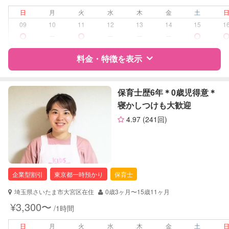
夜間対応
日
月
火
水
木
金
土
お泊まり保育
09
10
11
12
13
14
15
1
ー
ー
ー
ー
病児対応
病児、病後児、ともに不可
料金・特徴を表示
障がい児対応
対応可否は個別に相談
特徴
料金
レビュー
保育士歴6年＊0歳児得意＊
レッスン
なし
寝かしつけも大歓迎
定期予約
可能
4.97
(241回)
サポートの特徴
お子様の撮影
対応不可
資格
自治体届出済ベビーシッター
（定期特典）
保育士
企業型割引
東京都一時預かり
保育士
対応可能/特徴
送迎サポート
早朝対応
埼玉県さいたま市大宮区在住
0歳3ヶ月〜15歳11ヶ月
夜間対応
¥3,300〜
/1時間
お泊まり保育
子育て経験
日
月
火
水
木
金
土