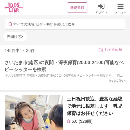
新規登録
ログイン
メニュー
すべての地域, 日付・時間を選択, 他2件
夜間対応
145
件中
1
～
20
件
さいたま市(南区)の夜間・深夜保育(20:00-24:00)可能なベ
ビーシッターを検索
さいたま市(南区)で夜間・深夜保育(20:00-24:00)可能なベビーシッターを探せます。「自主性
と考える力を育みます！
[
続きを読む
]
元保育士•今は兼業シッターです。」「《育児歴17年》家庭的な温もりのある保育を♪.*」
「【時間調整◎急な依頼◎】新宿まで20分、都内の方でもお気軽にご相談ください。」など
の強みを持つシッターが対応いたします。さいたま市(南区)で様々なスキルを持ったサポータ
土日祝日歓迎、豊富な経験
ーの中から、ご予算や依頼内容に合わせて選んでいただけます。
で地元に根差します 乳児
保育はお任せください
5.0
(326回)