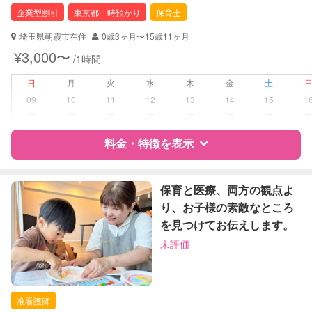
幼稚園教諭
企業型割引
東京都一時預かり
保育士
全国保育サービス協会(ACSA)認定ベ
ビーシッター
埼玉県朝霞市在住
0歳3ヶ月〜15歳11ヶ月
¥3,000〜
/1時間
対応可能/特徴
送迎サポート
夜間対応
日
月
火
水
木
金
土
09
10
11
12
13
14
15
1
病児対応
病児、病後児、ともに可能
ー
ー
ー
ー
ー
ー
ー
料金・特徴を表示
障がい児対応
対応可否は個別に相談
レッスン
絵・工作レッスン
特徴
料金
レビュー
保育と医療、両方の観点よ
り、お子様の素敵なところ
定期予約
可能
を見つけてお伝えします。
サポートの特徴
未評価
お子様の撮影
対応可能
資格
企業型割引対象(旧内閣府補助対象)
（定期特典）
自治体届出済ベビーシッター
保育士
准看護師