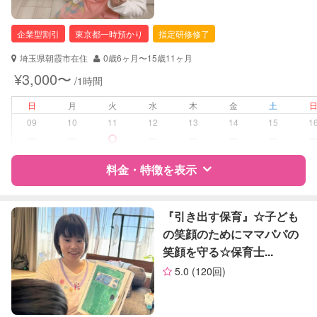
保育士
お子様の撮影
対応不可
（定期特典）
企業型割引
東京都一時預かり
指定研修修了
対応可能/特徴
送迎サポート
早朝対応
埼玉県朝霞市在住
0歳6ヶ月〜15歳11ヶ月
夜間対応
¥3,000〜
/1時間
子育て経験
日
月
火
水
木
金
土
病児対応
病児、病後児、ともに不可
09
10
11
12
13
14
15
1
ー
ー
ー
ー
ー
ー
障がい児対応
対応可否は個別に相談
料金・特徴を表示
レッスン
なし
特徴
料金
レビュー
『引き出す保育』☆子ども
定期予約
可能
の笑顔のためにママパパの
笑顔を守る☆保育士...
お子様の撮影
対応可能
サポートの特徴
（定期特典）
5.0
(120回)
資格
企業型割引対象(旧内閣府補助対象)
自治体届出済ベビーシッター