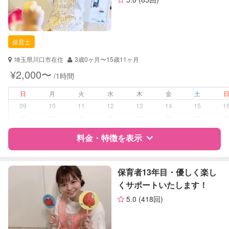
お子様の撮影
対応不可
資格
自治体届出済ベビーシッター
（定期特典）
保育士
幼稚園教諭
保育士
全国保育サービス協会(ACSA)認定ベ
ビーシッター
埼玉県川口市在住
3歳0ヶ月〜15歳11ヶ月
¥2,000〜
/1時間
対応可能/特徴
送迎サポート
早朝対応
日
月
火
水
木
金
土
夜間対応
09
10
11
12
13
14
15
1
お泊まり保育
ー
ー
ー
ー
ー
ー
ー
病児対応
料金・特徴を表示
病児、病後児、ともに不可
障がい児対応
対応可否は個別に相談
特徴
料金
レビュー
保育者13年目・優しく楽し
くサポートいたします！
レッスン
なし
5.0
(418回)
サポートの特徴
定期予約
お引き受けしていません
資格
自治体届出済ベビーシッター