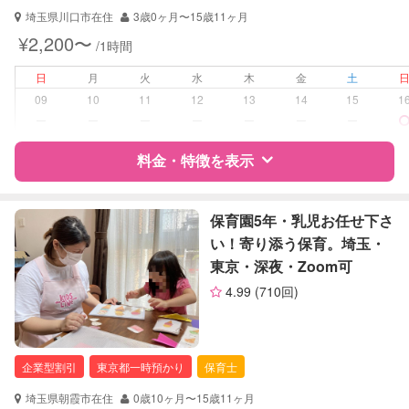
対応可能/特徴
送迎サポート
埼玉県川口市在住
3歳0ヶ月〜15歳11ヶ月
早朝対応
¥2,200〜
/1時間
夜間対応
外国語対応
日
月
火
水
木
金
土
子育て経験
09
10
11
12
13
14
15
1
ー
ー
ー
ー
ー
ー
ー
病児対応
病児、病後児、ともに不可
料金・特徴を表示
障がい児対応
対応可否は個別に相談
特徴
料金
レビュー
保育園5年・乳児お任せ下さ
レッスン
なし
い！寄り添う保育。埼玉・
東京・深夜・Zoom可
定期予約
お引き受けしていません
サポートの特徴
4.99
(710回)
お子様の撮影
対応不可
資格
自治体届出済ベビーシッター
（定期特典）
准看護師
企業型割引
東京都一時預かり
保育士
対応可能/特徴
送迎サポート
早朝対応
埼玉県朝霞市在住
0歳10ヶ月〜15歳11ヶ月