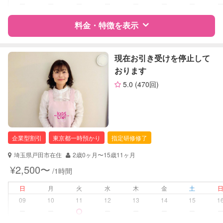
夜間対応
ー
ー
ー
ー
ー
ー
ー
お泊まり保育
料金・特徴を表示
病児対応
病児、病後児、ともに不可
特徴
料金
レビュー
現在お引き受けを停止して
障がい児対応
対応可否は個別に相談
おります
レッスン
なし
5.0
(470回)
サポートの特徴
定期予約
お引き受けしていません
資格
企業型割引対象(旧内閣府補助対象)
自治体届出済ベビーシッター
保育士
お子様の撮影
対応不可
企業型割引
東京都一時預かり
指定研修修了
幼稚園教諭
（定期特典）
準育児師
埼玉県戸田市在住
2歳0ヶ月〜15歳11ヶ月
¥2,500〜
/1時間
対応可能/特徴
送迎サポート
早朝対応
日
月
火
水
木
金
土
夜間対応
09
10
11
12
13
14
15
1
ー
ー
ー
ー
ー
ー
病児対応
病児、病後児、ともに不可