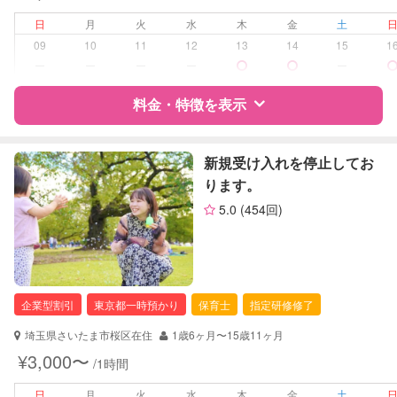
夜間対応
日
月
火
水
木
金
土
お泊まり保育
09
10
11
12
13
14
15
1
子育て経験
ー
ー
ー
ー
ー
病児対応
病児、病後児、ともに可能
料金・特徴を表示
障がい児対応
対応可否は個別に相談
特徴
料金
レビュー
新規受け入れを停止してお
ります。
レッスン
なし
5.0
(454回)
サポートの特徴
定期予約
お引き受けしていません
資格
企業型割引対象(旧内閣府補助対象)
お子様の撮影
対応不可
自治体届出済ベビーシッター
（定期特典）
保育士
企業型割引
東京都一時預かり
保育士
指定研修修了
幼稚園教諭
埼玉県さいたま市桜区在住
1歳6ヶ月〜15歳11ヶ月
対応可能/特徴
送迎サポート
¥3,000〜
/1時間
早朝対応
夜間対応
日
月
火
水
木
金
土