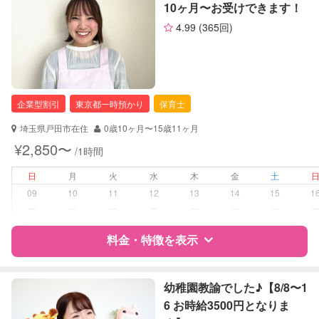
10ヶ月〜お受けできます！
（定期特典）
4.99
(365回)
サポートの特徴
資格
企業型割引対象(旧内閣府補助対象)
自治体届出済ベビーシッター
企業型割引
東京都一時預かり
保育士
対応可能/特徴
夜間対応
お泊まり保育
埼玉県戸田市在住
0歳10ヶ月〜15歳11ヶ月
子育て経験
¥2,850〜
/1時間
病児対応
病児、病後児、ともに不可
日
月
火
水
木
金
土
09
10
11
12
13
14
15
1
障がい児対応
対応可否は個別に相談
ー
ー
ー
ー
ー
ー
ー
料金・特徴を表示
レッスン
なし
定期予約
可能
特徴
料金
レビュー
幼稚園教諭でした♪【8/8〜1
6 お時給3500円となりま
お子様の撮影
対応可能