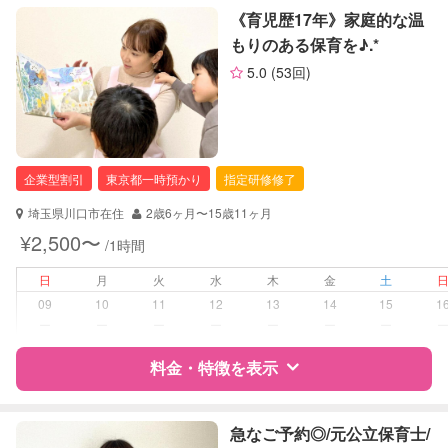
特徴
料金
レビュー
《育児歴17年》家庭的な温
定期予約
可能
もりのある保育を♪.*
5.0
(53回)
サポートの特徴
お子様の撮影
対応不可
（定期特典）
資格
自治体届出済ベビーシッター
対応可能/特徴
早朝対応
企業型割引
東京都一時預かり
指定研修修了
夜間対応
お泊まり保育
埼玉県川口市在住
2歳6ヶ月〜15歳11ヶ月
¥2,500〜
/1時間
病児対応
病児、病後児、ともに不可
日
月
火
水
木
金
土
障がい児対応
対応可否は個別に相談
09
10
11
12
13
14
15
1
ー
ー
ー
ー
ー
ー
ー
レッスン
なし
料金・特徴を表示
定期予約
可能
特徴
料金
レビュー
急なご予約◎/元公立保育士/
お子様の撮影
対応可能