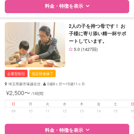
料金・特徴を表示
障がい児対応
対応可否は個別に相談
特徴
料金
レビュー
2人の子を持つ母です！ お
レッスン
音楽レッスン
子様に寄り添い精一杯サポ
ートしています。
定期予約
可能
サポートの特徴
5.0
(1427回)
お子様の撮影
対応可能
資格
企業型割引対象(旧内閣府補助対象)
（定期特典）
自治体届出済ベビーシッター
企業型割引
指定研修修了
対応可能/特徴
送迎サポート
早朝対応
埼玉県蕨市塚越在住
0歳8ヶ月〜15歳11ヶ月
夜間対応
¥2,500〜
/1時間
お泊まり保育
子育て経験
日
月
火
水
木
金
土
09
10
11
12
13
14
15
1
病児対応
病児、病後児、ともに不可
ー
ー
ー
ー
ー
ー
ー
料金・特徴を表示
障がい児対応
対応可否は個別に相談