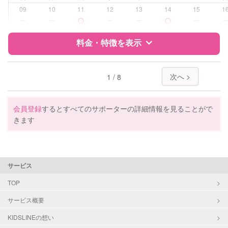
09
10
11
12
13
14
15
1
病児対応
病児、病後児、ともに不可
ー
ー
ー
ー
ー
障がい児対応
料金・特徴を表示
対応可否は個別に相談
レッスン
スポーツレッスン
特徴
料金
レビュー
次へ >
1 / 8
定期予約
お引き受けしていません
サポートの特徴
会員登録
するとすべてのサポーターの詳細情報を見ることがで
お子様の撮影
対応不可
きます
（定期特典）
資格
企業型割引対象(旧内閣府補助対象)
自治体届出済ベビーシッター
保育士
幼稚園教諭
サービス
TOP
対応可能/特徴
送迎サポート
早朝対応
サービス概要
夜間対応
KIDSLINEの想い
お泊まり保育