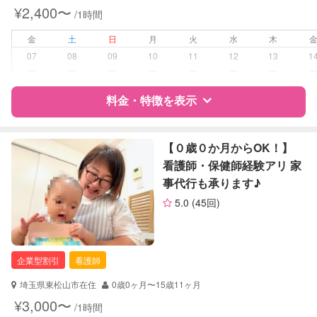
外国語対応
¥2,400〜
/1時間
子育て経験
金
土
日
月
火
水
木
病児対応
病児、病後児、ともに不可
07
08
09
10
11
12
13
1
ー
ー
ー
ー
ー
ー
ー
障がい児対応
対応可否は個別に相談
料金・特徴を表示
レッスン
英語レッスン
特徴
料金
レビュー
【０歳０か月からOK！】
定期予約
お引き受けしていません
看護師・保健師経験アリ 家
事代行も承ります♪
サポートの特徴
お子様の撮影
対応不可
5.0
(45回)
（定期特典）
資格
企業型割引対象(旧内閣府補助対象)
自治体届出済ベビーシッター
保育士
企業型割引
看護師
対応可能/特徴
送迎サポート
埼玉県東松山市在住
0歳0ヶ月〜15歳11ヶ月
外国語対応
¥3,000〜
/1時間
子育て経験