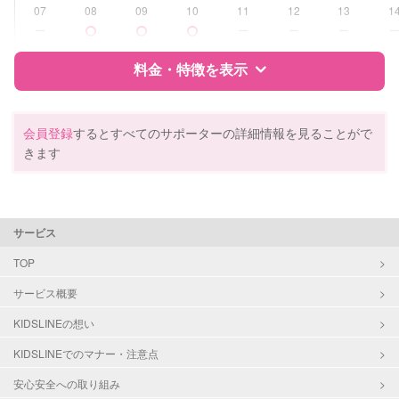
07
08
09
10
11
12
13
1
病児対応
病児、病後児、ともに不可
ー
ー
ー
ー
障がい児対応
料金・特徴を表示
対応可否は個別に相談
レッスン
なし
特徴
料金
レビュー
会員登録
するとすべてのサポーターの詳細情報を見ることがで
きます
定期予約
可能
サポートの特徴
お子様の撮影
対応不可
（定期特典）
資格
企業型割引対象(旧内閣府補助対象)
サービス
自治体届出済ベビーシッター
看護師
TOP
サービス概要
対応可能/特徴
送迎サポート
早朝対応
KIDSLINEの想い
夜間対応
KIDSLINEでのマナー・注意点
お泊まり保育
外国語対応
安心安全への取り組み