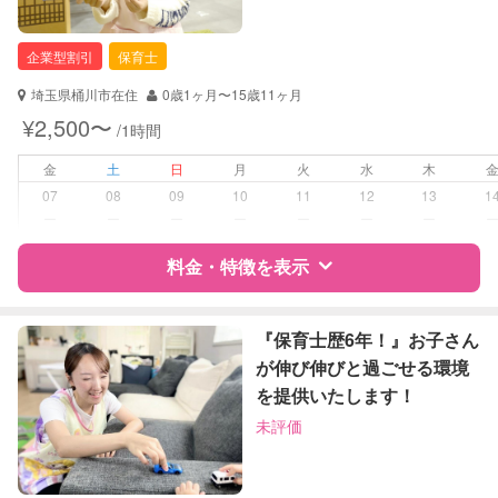
企業型割引
保育士
埼玉県桶川市在住
0歳1ヶ月〜15歳11ヶ月
¥2,500〜
/1時間
金
土
日
月
火
水
木
07
08
09
10
11
12
13
1
ー
ー
ー
ー
ー
ー
ー
料金・特徴を表示
特徴
料金
レビュー
『保育士歴6年！』お子さん
が伸び伸びと過ごせる環境
を提供いたします！
サポートの特徴
未評価
資格
企業型割引対象(旧内閣府補助対象)
自治体届出済ベビーシッター