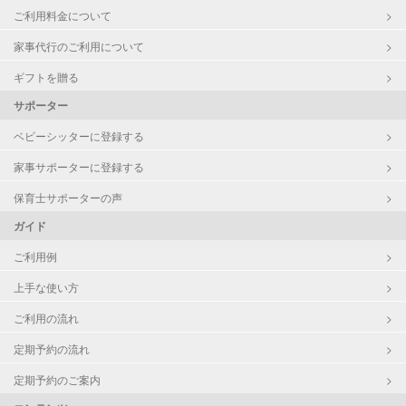
ご利用料金について
病児対応
病児、病後児、ともに不可
家事代行のご利用について
障がい児対応
対応可否は個別に相談
ギフトを贈る
サポーター
レッスン
なし
ベビーシッターに登録する
定期予約
お引き受けしていません
家事サポーターに登録する
お子様の撮影
対応不可
保育士サポーターの声
（定期特典）
ガイド
ご利用例
上手な使い方
ご利用の流れ
定期予約の流れ
定期予約のご案内