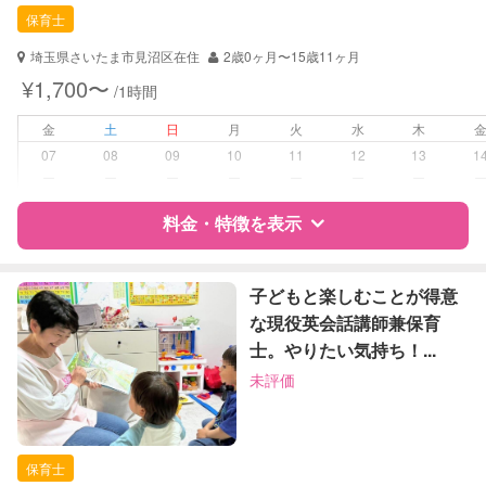
保育士
保育士
幼稚園教諭
埼玉県さいたま市見沼区在住
2歳0ヶ月〜15歳11ヶ月
対応可能/特徴
送迎サポート
¥1,700〜
/1時間
外国語対応
子育て経験
金
土
日
月
火
水
木
07
08
09
10
11
12
13
1
病児対応
病児、病後児、ともに不可
ー
ー
ー
ー
ー
ー
ー
料金・特徴を表示
障がい児対応
対応可否は個別に相談
レッスン
音楽レッスン
特徴
料金
レビュー
子どもと楽しむことが得意
スポーツレッスン
な現役英会話講師兼保育
その他
士。やりたい気持ち！...
サポートの特徴
定期予約
可能
未評価
資格
自治体届出済ベビーシッター
保育士
お子様の撮影
対応不可
（定期特典）
保育士
対応可能/特徴
送迎サポート