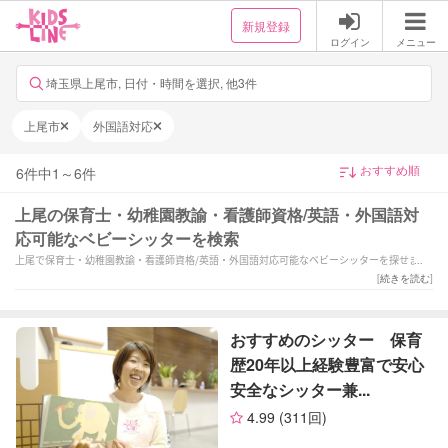
新規登録
ログイン
メニュー
埼玉県上尾市, 日付・時間を選択, 他3件
上尾市
外国語対応
6
件中
1
～
6
件
上尾の保育士・幼稚園教諭・看護師資格/英語・外国語対
応可能なベビーシッターを検索
上尾で保育士・幼稚園教諭・看護師資格/英語・外国語対応可能なベビーシッターを探せま
す。「【看護師×海外シッター経験有り】短〜長時間まで積極的に受け入れます！」「子ど
[
続きを読む
]
もと楽しむことが得意な現役英会話講師兼保育士。やりたい気持ち！を大切に□」「『保育
士歴6年！』お子さんが伸び伸びと過ごせる環境を提供いたします！」などの強みを持つシッ
ターが対応いたします。上尾で様々なスキルを持ったサポーターの中から、ご予算や依頼内
おすすめのシッター 保育
容に合わせて選んでいただけます。
歴20年以上経験豊富で安心
安全なシッター兼...
4.99
(311回)