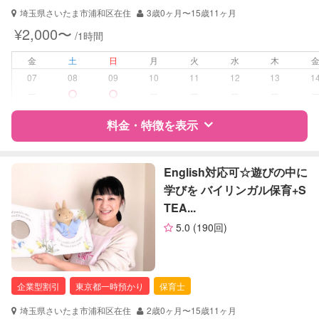
外国語対応
埼玉県さいたま市浦和区在住
3歳0ヶ月〜15歳11ヶ月
¥2,000〜
/1時間
病児対応
病児、病後児、ともに不可
金
土
日
月
火
水
木
障がい児対応
対応可否は個別に相談
07
08
09
10
11
12
13
1
ー
ー
ー
ー
ー
レッスン
なし
料金・特徴を表示
定期予約
お引き受けしていません
特徴
料金
レビュー
English対応可☆遊びの中に
お子様の撮影
対応不可
学びを バイリンガル保育+S
（定期特典）
TEA...
サポートの特徴
5.0
(190回)
資格
自治体届出済ベビーシッター
保育士
幼稚園教諭
企業型割引
東京都一時預かり
保育士
対応可能/特徴
送迎サポート
埼玉県さいたま市浦和区在住
2歳0ヶ月〜15歳11ヶ月