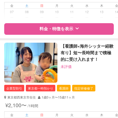
金
土
日
月
火
水
木
病児対応
病児、病後児、ともに不可
07
08
09
10
11
12
13
1
ー
ー
ー
ー
ー
ー
ー
障がい児対応
対応可否は個別に相談
料金・特徴を表示
レッスン
英語レッスン
スポーツレッスン
特徴
料金
レビュー
【看護師×海外シッター経験
絵・工作レッスン
有り】短〜長時間まで積極
的に受け入れます！
定期予約
可能
サポートの特徴
未評価
資格
企業型割引対象(旧内閣府補助対象)
お子様の撮影
対応可能
自治体届出済ベビーシッター
（定期特典）
看護師
企業型割引
東京都一時預かり
看護師
指定研修修了
保健師
東京都西東京市在住
1歳0ヶ月〜15歳11ヶ月
対応可能/特徴
送迎サポート
¥2,100〜
/1時間
外国語対応
子育て経験
金
土
日
月
火
水
木