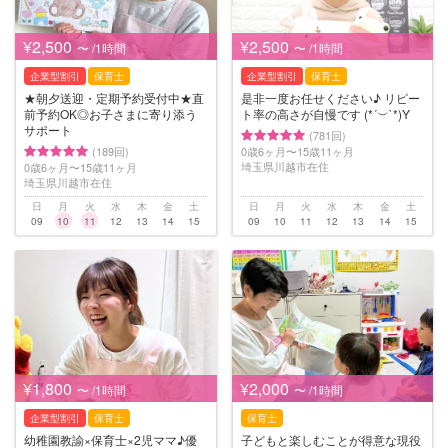
¥2,500
¥2,500
〜 /1時間
〜 /1時間
企業型割引
保育士
企業型割引
保育士
★朝夕送迎・定期予約受付中★直
是非一度お任せください♪ リピー
前予約OK◎お子さまに寄り添う
ト率の高さが自慢です (*´︶`*)Y
サポート
(781回)
(189回)
0歳6ヶ月〜15歳11ヶ月
埼玉県川越市在住
0歳6ヶ月〜15歳11ヶ月
埼玉県川越市在住
日
月
火
水
木
金
土
日
月
火
水
木
金
土
09
10
11
12
13
14
15
09
10
11
12
13
14
15
¥1,800
¥2,000
〜 /1時間
〜 /1時間
企業型割引
保育士
保育士
幼稚園教諭×保育士×2児ママ♪優
子どもと楽しむことが得意な現役