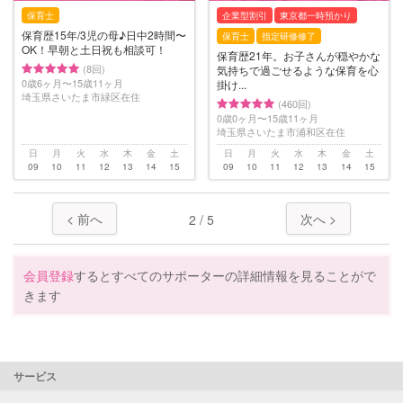
保育士
企業型割引
東京都一時預かり
保育歴15年/3児の母♪日中2時間〜
保育士
指定研修修了
OK！早朝と土日祝も相談可！
保育歴21年。お子さんが穏やかな
(8回)
気持ちで過ごせるような保育を心
0歳6ヶ月〜15歳11ヶ月
掛け...
埼玉県さいたま市緑区在住
(460回)
0歳0ヶ月〜15歳11ヶ月
埼玉県さいたま市浦和区在住
日
月
火
水
木
金
土
日
月
火
水
木
金
土
09
10
11
12
13
14
15
09
10
11
12
13
14
15
< 前へ
次へ >
2 / 5
会員登録
するとすべてのサポーターの詳細情報を見ることがで
きます
サービス