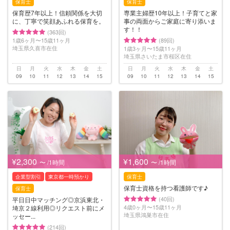
保育士
保育士
保育歴7年以上！信頼関係を大切
専業主婦歴10年以上！子育てと家
に、丁寧で笑顔あふれる保育を。
事の両面からご家庭に寄り添いま
す！！
(363回)
1歳6ヶ月〜15歳11ヶ月
(89回)
埼玉県久喜市在住
1歳3ヶ月〜15歳11ヶ月
埼玉県さいたま市桜区在住
日
月
火
水
木
金
土
日
月
火
水
木
金
土
09
10
11
12
13
14
15
09
10
11
12
13
14
15
¥2,300
¥1,600
〜 /1時間
〜 /1時間
企業型割引
東京都一時預かり
保育士
保育士資格を持つ看護師です♪
保育士
(40回)
平日日中マッチング◎京浜東北・
4歳0ヶ月〜15歳11ヶ月
埼京２線利用◎リクエスト前にメ
埼玉県鴻巣市在住
ッセー...
(214回)