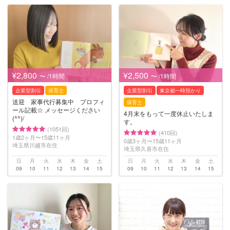
¥2,800
¥2,500
〜 /1時間
〜 /1時間
企業型割引
保育士
企業型割引
東京都一時預かり
送迎 家事代行募集中 プロフィ
保育士
ール記載☆ メッセージください
4月末をもって一度休止いたしま
(^^)/
す。
(1051回)
(410回)
1歳2ヶ月〜15歳11ヶ月
0歳3ヶ月〜15歳11ヶ月
埼玉県川越市在住
埼玉県久喜市在住
日
月
火
水
木
金
土
日
月
火
水
木
金
土
09
10
11
12
13
14
15
09
10
11
12
13
14
15