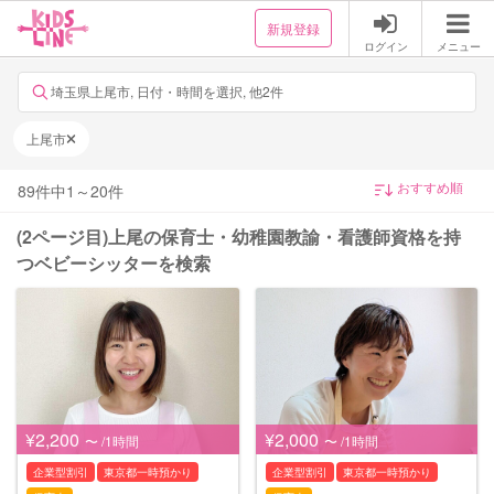
新規登録
ログイン
メニュー
埼玉県上尾市, 日付・時間を選択, 他2件
上尾市
89
件中
1
～
20
件
(2ページ目)上尾の保育士・幼稚園教諭・看護師資格を持
つベビーシッターを検索
¥2,200
¥2,000
〜 /1時間
〜 /1時間
企業型割引
東京都一時預かり
企業型割引
東京都一時預かり