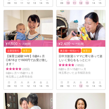
09
10
11
12
13
14
15
09
10
11
12
13
14
15
¥1,500
¥2,400
〜 /1時間
〜 /1時間
企業型割引
保育士
東京都一時預かり
保育士
【保育士経験14年】0歳4ヶ月
日中大歓迎☆ママに寄り添って楽
◎8/16まで1600円でお受け致し
しいく安心をもっとに☆
ます！
(185回)
(22回)
0歳0ヶ月〜15歳11ヶ月
埼玉県さいたま市桜区在住
0歳4ヶ月〜15歳11ヶ月
埼玉県ふじみ野市在住
日
月
火
水
木
金
土
日
月
火
水
木
金
土
09
10
11
12
13
14
15
09
10
11
12
13
14
15