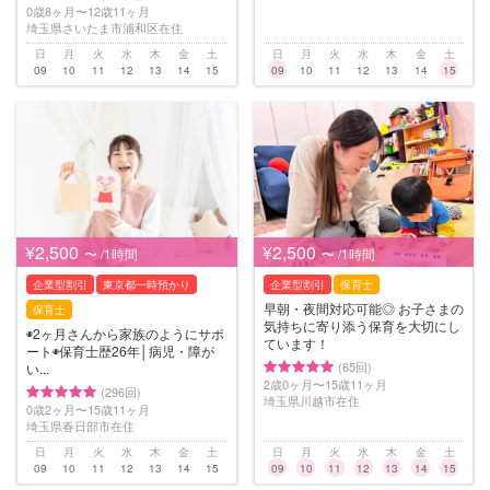
0歳8ヶ月〜12歳11ヶ月
埼玉県さいたま市浦和区在住
日
月
火
水
木
金
土
日
月
火
水
木
金
土
09
10
11
12
13
14
15
09
10
11
12
13
14
15
¥2,500
¥2,500
〜 /1時間
〜 /1時間
企業型割引
東京都一時預かり
企業型割引
保育士
早朝・夜間対応可能◎ お子さまの
保育士
気持ちに寄り添う保育を大切にし
◉2ヶ月さんから家族のようにサポ
ています！
ート◉保育士歴26年│病児・障が
(65回)
い...
2歳0ヶ月〜15歳11ヶ月
(296回)
埼玉県川越市在住
0歳2ヶ月〜15歳11ヶ月
埼玉県春日部市在住
日
月
火
水
木
金
土
日
月
火
水
木
金
土
09
10
11
12
13
14
15
09
10
11
12
13
14
15