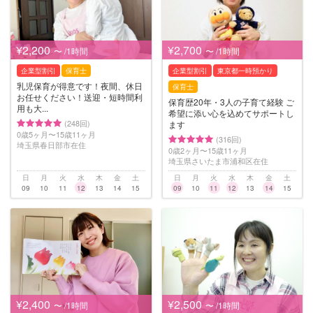
¥2,200
¥2,700
〜 /1時間
〜 /1時間
企業型割引
保育士
企業型割引
東京都一時預かり
乳児保育が得意です！夜間、休日
保育士
お任せください！送迎・短時間利
保育歴20年・3人の子育て経験 ご
用も大...
希望に添い心を込めてサポートし
(248回)
ます
0歳5ヶ月〜15歳11ヶ月
(316回)
埼玉県春日部市在住
0歳2ヶ月〜15歳11ヶ月
埼玉県さいたま市浦和区在住
日
月
火
水
木
金
土
日
月
火
水
木
金
土
09
10
11
12
13
14
15
09
10
11
12
13
14
15
¥2,400
¥2,500
〜 /1時間
〜 /1時間