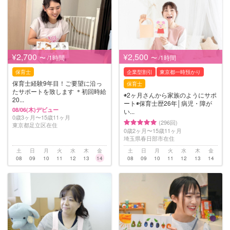
¥2,700
¥2,500
〜 /1時間
〜 /1時間
保育士
企業型割引
東京都一時預かり
保育士経験9年目！ご要望に沿っ
保育士
たサポートを致します ＊初回時給
◉2ヶ月さんから家族のようにサポ
20...
ート◉保育士歴26年│病児・障が
08/06(木)デビュー
い...
0歳3ヶ月〜15歳11ヶ月
(296回)
東京都足立区在住
0歳2ヶ月〜15歳11ヶ月
埼玉県春日部市在住
土
日
月
火
水
木
金
土
日
月
火
水
木
金
08
09
10
11
12
13
14
08
09
10
11
12
13
14