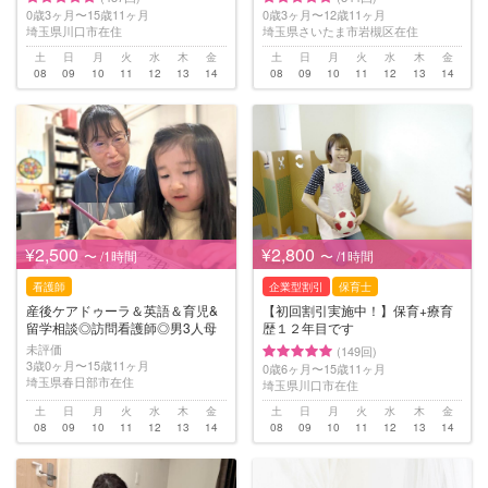
0歳3ヶ月〜15歳11ヶ月
0歳3ヶ月〜12歳11ヶ月
埼玉県川口市在住
埼玉県さいたま市岩槻区在住
土
日
月
火
水
木
金
土
日
月
火
水
木
金
08
09
10
11
12
13
14
08
09
10
11
12
13
14
¥2,500
¥2,800
〜 /1時間
〜 /1時間
看護師
企業型割引
保育士
産後ケアドゥーラ＆英語＆育児&
【初回割引実施中！】保育+療育
留学相談◎訪問看護師◎男3人母
歴１２年目です
未評価
(149回)
3歳0ヶ月〜15歳11ヶ月
0歳6ヶ月〜15歳11ヶ月
埼玉県春日部市在住
埼玉県川口市在住
土
日
月
火
水
木
金
土
日
月
火
水
木
金
08
09
10
11
12
13
14
08
09
10
11
12
13
14