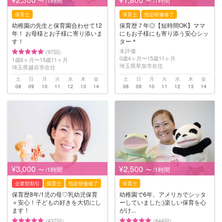
〜 /1時間
〜 /1時間
保育士
保育士
指定研修修了
幼稚園の先生と保育園合わせて12
保育歴７年◎【短時間OK】ママ
年！ お母様とお子様に寄り添いま
にもお子様にも寄り添う安心シッ
す！
ター＊
未評価
(97回)
0歳4ヶ月〜15歳11ヶ月
1歳6ヶ月〜15歳11ヶ月
埼玉県草加市在住
埼玉県越谷市在住
土
日
月
火
水
木
金
土
日
月
火
水
木
金
08
09
10
11
12
13
14
08
09
10
11
12
13
14
¥3,000
¥2,500
〜 /1時間
〜 /1時間
企業型割引
保育士
指定研修修了
保育士
保育歴8年/1児の母♡乳幼児保育
幼稚園で6年、アメリカでシッタ
＋安心！子どもの好きを大切にし
ーしていました:)楽しい保育を心
ます！
がけ...
(437回)
(844回)