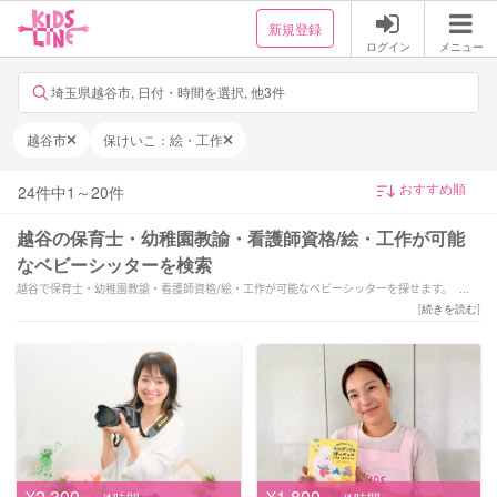
新規登録
ログイン
メニュー
埼玉県越谷市, 日付・時間を選択, 他3件
越谷市
保けいこ：絵・工作
24
件中
1
～
20
件
越谷の保育士・幼稚園教諭・看護師資格/絵・工作が可能
なベビーシッターを検索
越谷で保育士・幼稚園教諭・看護師資格/絵・工作が可能なベビーシッターを探せます。「寄
り添うもうひとつの手となります！」「幼稚園教諭☆保育士資格有☆0•2歳の母★送迎・短時
[
続きを読む
]
間・教育・緊急OK！」「幼稚園で6年、アメリカでシッターしていました:)楽しい保育を心が
けています。」などの強みを持つシッターが対応いたします。越谷で様々なスキルを持ったサ
ポーターの中から、ご予算や依頼内容に合わせて選んでいただけます。
¥2,300
¥1,800