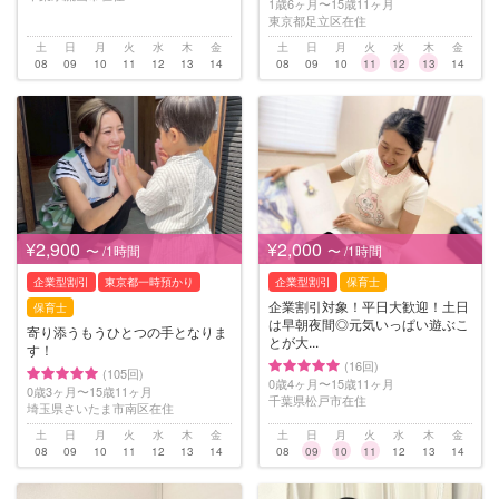
1歳6ヶ月〜15歳11ヶ月
東京都足立区在住
土
日
月
火
水
木
金
土
日
月
火
水
木
金
08
09
10
11
12
13
14
08
09
10
11
12
13
14
¥2,900
¥2,000
〜 /1時間
〜 /1時間
企業型割引
東京都一時預かり
企業型割引
保育士
企業割引対象！平日大歓迎！土日
保育士
は早朝夜間◎元気いっぱい遊ぶこ
寄り添うもうひとつの手となりま
とが大...
す！
(16回)
(105回)
0歳4ヶ月〜15歳11ヶ月
0歳3ヶ月〜15歳11ヶ月
千葉県松戸市在住
埼玉県さいたま市南区在住
土
日
月
火
水
木
金
土
日
月
火
水
木
金
08
09
10
11
12
13
14
08
09
10
11
12
13
14