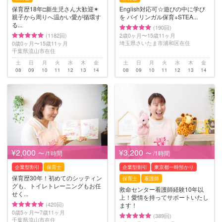
保育歴18年□︎新生児さん大歓迎✶
English対応可☆遊びの中に学び
親子から周りへ温かい愛が循環す
を バイリンガル保育+STEA...
る...
(190回)
(1182回)
2歳0ヶ月〜15歳11ヶ月
埼玉県さいたま市浦和区在住
0歳0ヶ月〜15歳11ヶ月
千葉県流山市在住
土
日
月
火
水
木
金
土
日
月
火
水
木
金
08
09
10
11
12
13
14
08
09
10
11
12
13
14
¥2,000
¥3,200
〜 /1時間
〜 /1時間
企業型割引
保育士
企業型割引
東京都一時預かり
保育歴30年！初めてのシッティン
保育士
看護師
グも、トイレトレーニングもお任
救命センター看護師経験10年以
せく...
上！愛情を持ってサポートいたし
(420回)
ます！
0歳5ヶ月〜7歳11ヶ月
(389回)
千葉県流山市在住