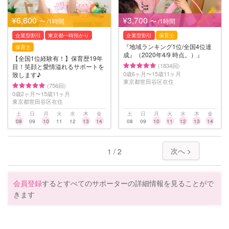
¥6,600
¥3,700
〜 /1時間
〜 /1時間
企業型割引
東京都一時預かり
企業型割引
保育士
『地域ランキング1位/全国4位達
保育士
成』（2020年4/9 時点。）』
【全国1位経験有！】保育歴19年
(1834回)
目！笑顔と愛情溢れるサポートを
0歳6ヶ月〜15歳11ヶ月
致します♪
東京都世田谷区在住
(756回)
0歳2ヶ月〜15歳11ヶ月
東京都世田谷区在住
土
日
月
火
水
木
金
土
日
月
火
水
木
金
08
09
10
11
12
13
14
08
09
10
11
12
13
14
次へ >
1 / 2
会員登録
するとすべてのサポーターの詳細情報を見ることがで
きます