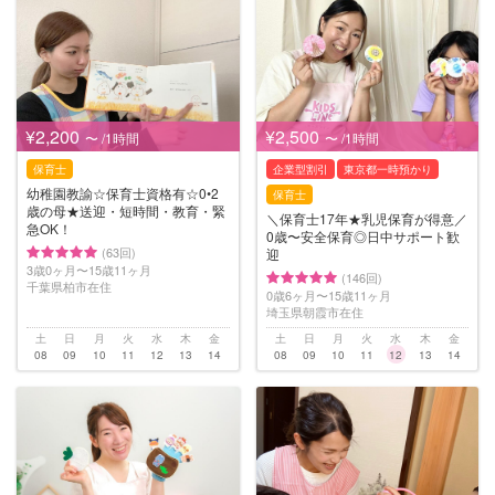
¥2,200
¥2,500
〜 /1時間
〜 /1時間
保育士
企業型割引
東京都一時預かり
幼稚園教諭☆保育士資格有☆0•2
保育士
歳の母★送迎・短時間・教育・緊
＼保育士17年★乳児保育が得意／
急OK！
0歳〜安全保育◎日中サポート歓
(63回)
迎
3歳0ヶ月〜15歳11ヶ月
(146回)
千葉県柏市在住
0歳6ヶ月〜15歳11ヶ月
埼玉県朝霞市在住
土
日
月
火
水
木
金
土
日
月
火
水
木
金
08
09
10
11
12
13
14
08
09
10
11
12
13
14