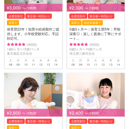
¥3,000
¥2,300
〜 /1時間
〜 /1時間
企業型割引
東京都一時預かり
企業型割引
東京都一時預かり
保育士
保育士
指定研修修了
保育歴22年！知育や絵画製作ご提
0歳3ヶ月〜￤保育士歴5年￤早朝
供します。小学校受験対応。手話
深夜◎￤楽しく親身に丁寧にサポ
対応可。
ート...
(565回)
(500回)
1歳0ヶ月〜15歳11ヶ月
0歳3ヶ月〜15歳11ヶ月
東京都足立区在住
埼玉県三郷市在住
土
日
月
火
水
木
金
土
日
月
火
水
木
金
08
09
10
11
12
13
14
08
09
10
11
12
13
14
¥2,600
¥2,400
〜 /1時間
〜 /1時間
企業型割引
東京都一時預かり
企業型割引
東京都一時預かり
保育士
保育士