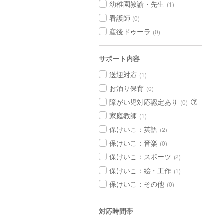
幼稚園教諭・先生
(1)
看護師
(0)
産後ドゥーラ
(0)
サポート内容
送迎対応
(1)
お泊り保育
(0)
障がい児対応認定あり
(0)
家庭教師
(1)
保けいこ：英語
(2)
保けいこ：音楽
(0)
保けいこ：スポーツ
(2)
保けいこ：絵・工作
(1)
保けいこ：その他
(0)
対応時間帯