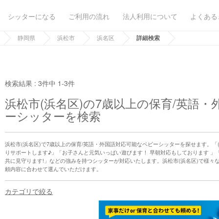
シッターになる
ご利用の流れ
法人利用について
よくある
静岡県
浜松市
浜名区
詳細検索
検索結果 :
3件中 1-3件
浜松市(浜名区)の7歳以上の保育/英語
ーシッターを検索
浜松市(浜名区)で7歳以上の保育/英語・外国語対応可能なベビーシッターを探せます。「
りサポートします♪」「お子さんと元気いっぱい遊びます！ 早朝対応もしております 」
共に見守ります!」などの強みを持つシッターが対応いたします。浜松市(浜名区)で様々
頼内容に合わせて選んでいただけます。
カテゴリで絞る