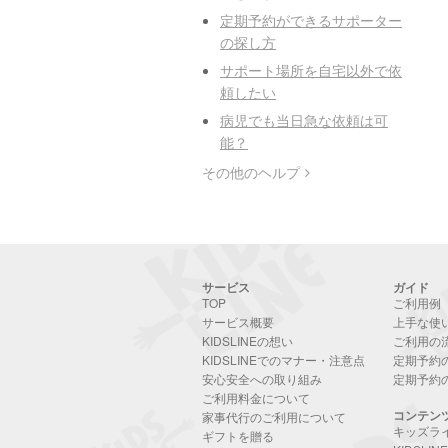
定期予約ができるサポーター
の探し方
サポート場所を自宅以外で依
頼したい
病児でも当日急な依頼は可
能？
その他のヘルプ
サービス
ガイド
TOP
ご利用例
サービス概要
上手な使
KIDSLINEの想い
ご利用の
KIDSLINEでのマナー・注意点
定期予約
安心安全への取り組み
定期予約
ご利用料金について
コンテン
家事代行のご利用について
キッズラ
ギフトを贈る