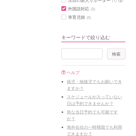
注目の新人サポーター
(1)
外国語対応
(3)
準育児師
(0)
キーワードで絞り込む
ヘルプ
病児・病後児でもお願いでき
ますか？
スケジュールが入っていない
日は予約できませんか？
急な当日予約でも可能です
か？
海外在住の一時帰国でも利用
できますか？