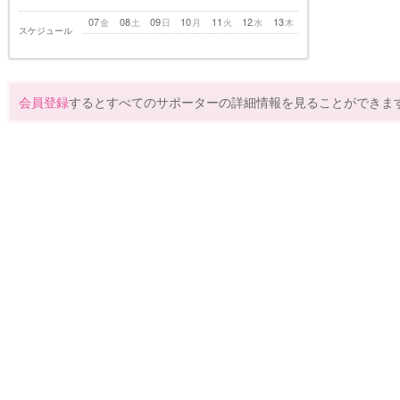
07
08
09
10
11
12
13
金
土
日
月
火
水
木
スケジュール
会員登録
するとすべてのサポーターの詳細情報を見ることができま