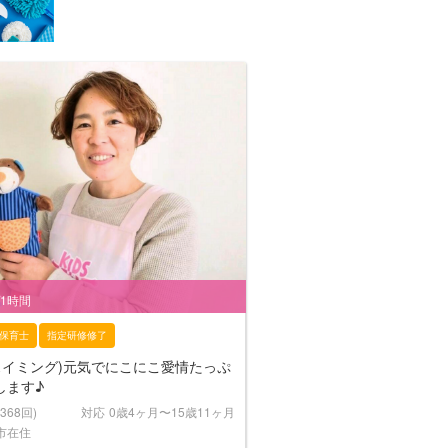
/1時間
保育士
指定研修修了
スイミング)元気でにこにこ愛情たっぷ
します♪
(368回)
対応
0歳4ヶ月〜15歳11ヶ月
市在住