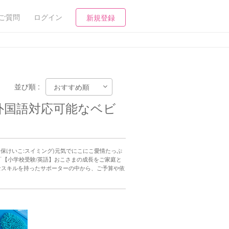
ご質問
ログイン
新規登録
並び順 :
・外国語対応可能なベビ
(保けいこ:スイミング)元気でにこにこ愛情たっぷ
「【小学校受験/英語】おこさまの成長をご家庭と
なスキルを持ったサポーターの中から、ご予算や依