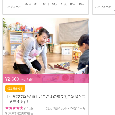
07
08
09
10
11
12
13
金
土
日
月
火
水
木
スケジュール
スケジュール
¥2,600
〜 /1時間
指定研修修了
【小学校受験/英語】おこさまの成長をご家庭と共
に見守ります!
(11回)
対応
3歳0ヶ月〜15歳11ヶ月
東京都立川市在住