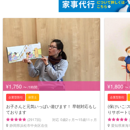
¥1,750
¥1,800
〜 /1時間
〜 
企業型割引
保育士
企業型割引
お子さんと元気いっぱい遊びます！ 早朝対応もし
(保けいこ:
ております
りサポート
(2917回)
対応
0歳2ヶ月〜15歳11ヶ月
静岡県浜松市中央区在住
愛知県東海