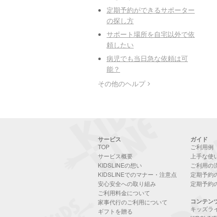
定期予約ができるサポーター
の探し方
サポート場所を自宅以外で依
頼したい
病児でも当日急な依頼は可
能？
その他のヘルプ
サービス
ガイド
TOP
ご利用例
サービス概要
上手な使
KIDSLINEの想い
ご利用の
KIDSLINEでのマナー・注意点
定期予約
安心安全への取り組み
定期予約
ご利用料金について
コンテン
家事代行のご利用について
キッズラ
ギフトを贈る