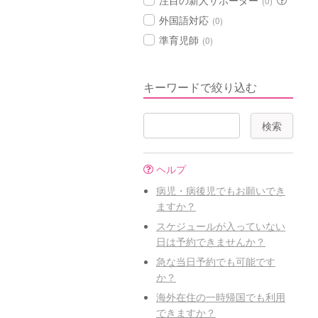
注目の新人サポーター
(0)
外国語対応
(0)
準育児師
(0)
キーワードで絞り込む
ヘルプ
病児・病後児でもお願いでき
ますか？
スケジュールが入っていない
日は予約できませんか？
急な当日予約でも可能です
か？
海外在住の一時帰国でも利用
できますか？