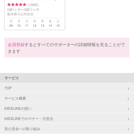
(138回)
0歳1ヶ月〜3歳11ヶ月
栃木県小山市在住
日
月
火
水
木
金
土
09
10
11
12
13
14
15
会員登録
するとすべてのサポーターの詳細情報を見ることがで
きます
サービス
TOP
サービス概要
KIDSLINEの想い
KIDSLINEでのマナー・注意点
安心安全への取り組み