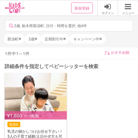
新規登録
ログイン
メニュー
2歳, 栃木県那須町, 日付・時間を選択, 他4件
那須町
2歳
定期割引中
キャンペーン中
1
件中
1
～
1
件
詳細条件を指定してベビーシッターを検索
¥1,600
〜 /1時間
看護師
乳児の寝かしつけお任せ下さい！
3人の子育て経験/土日や夕方も可