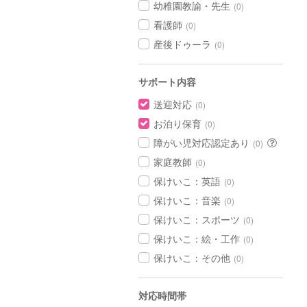
幼稚園教諭・先生
(0)
看護師
(0)
産後ドゥーラ
(0)
サポート内容
送迎対応
(0)
お泊り保育
(0)
障がい児対応認定あり
(0)
家庭教師
(0)
保けいこ：英語
(0)
保けいこ：音楽
(0)
保けいこ：スポーツ
(0)
保けいこ：絵・工作
(0)
保けいこ：その他
(0)
対応時間帯