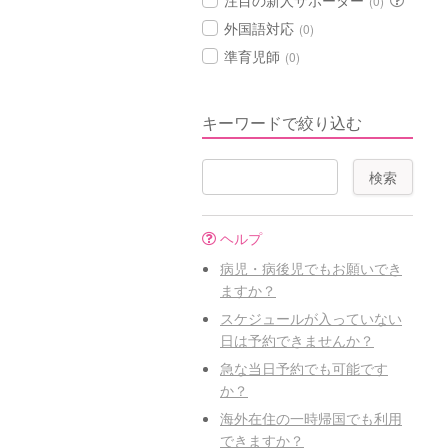
注目の新人サポーター
(0)
外国語対応
(0)
準育児師
(0)
キーワードで絞り込む
ヘルプ
病児・病後児でもお願いでき
ますか？
スケジュールが入っていない
日は予約できませんか？
急な当日予約でも可能です
か？
海外在住の一時帰国でも利用
できますか？