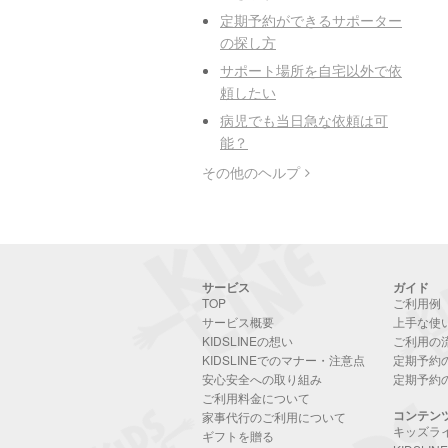
定期予約ができるサポーター
の探し方
サポート場所を自宅以外で依
頼したい
病児でも当日急な依頼は可
能？
その他のヘルプ
サービス
ガイド
TOP
ご利用例
サービス概要
上手な使
KIDSLINEの想い
ご利用の
KIDSLINEでのマナー・注意点
定期予約
安心安全への取り組み
定期予約
ご利用料金について
コンテン
家事代行のご利用について
キッズラ
ギフトを贈る