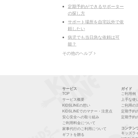
定期予約ができるサポーター
の探し方
サポート場所を自宅以外で依
頼したい
病児でも当日急な依頼は可
能？
その他のヘルプ
サービス
ガイド
TOP
ご利用例
サービス概要
上手な使
KIDSLINEの想い
ご利用の
KIDSLINEでのマナー・注意点
定期予約
安心安全への取り組み
定期予約
ご利用料金について
コンテン
家事代行のご利用について
キッズラ
ギフトを贈る