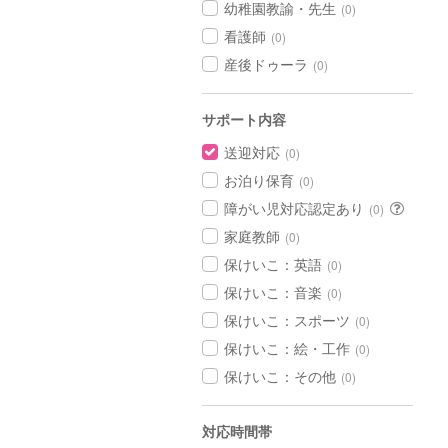
幼稚園教諭・先生
(0)
看護師
(0)
産後ドゥーラ
(0)
サポート内容
送迎対応
(0)
お泊り保育
(0)
障がい児対応認定あり
(0)
家庭教師
(0)
保けいこ：英語
(0)
保けいこ：音楽
(0)
保けいこ：スポーツ
(0)
保けいこ：絵・工作
(0)
保けいこ：その他
(0)
対応時間帯