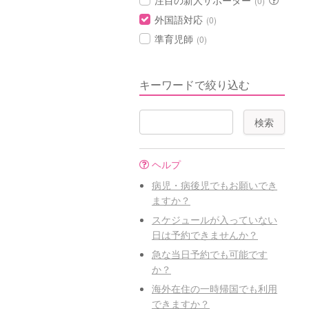
注目の新人サポーター
(0)
外国語対応
(0)
準育児師
(0)
キーワードで絞り込む
ヘルプ
病児・病後児でもお願いでき
ますか？
スケジュールが入っていない
日は予約できませんか？
急な当日予約でも可能です
か？
海外在住の一時帰国でも利用
できますか？