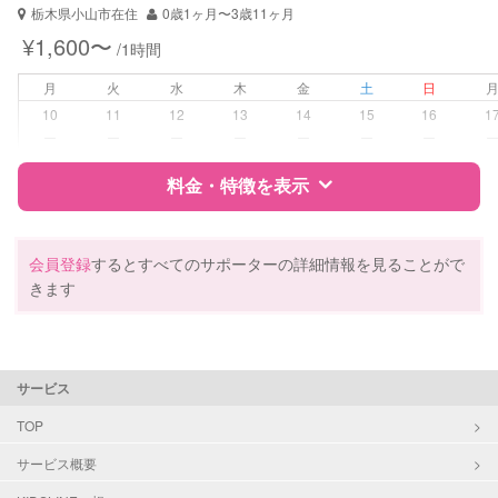
栃木県小山市在住
0歳1ヶ月〜3歳11ヶ月
¥1,600〜
/1時間
月
火
水
木
金
土
日
10
11
12
13
14
15
16
1
ー
ー
ー
ー
ー
ー
ー
料金・特徴を表示
特徴
料金
レビュー
会員登録
するとすべてのサポーターの詳細情報を見ることがで
きます
サポートの特徴
資格
自治体届出済ベビーシッター
サービス
看護師
TOP
対応可能/特徴
夜間対応
サービス概要
子育て経験