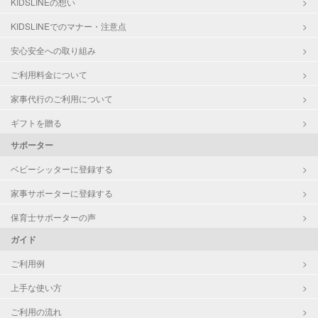
KIDSLINEの想い
病児対応
病児、病後児、ともに不可
KIDSLINEでのマナー・注意点
障がい児対応
対応可否は個別に相談
安心安全への取り組み
ご利用料金について
レッスン
その他
家事代行のご利用について
定期予約
可能
ギフトを贈る
サポーター
お子様の撮影
対応可能
（定期特典）
ベビーシッターに登録する
家事サポーターに登録する
保育士サポーターの声
ガイド
ご利用例
上手な使い方
ご利用の流れ