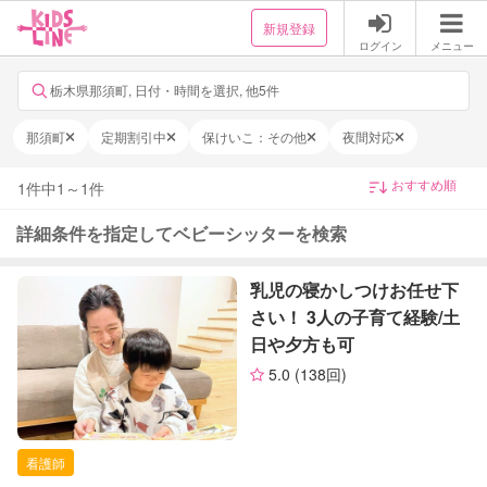
新規登録
ログイン
メニュー
栃木県那須町, 日付・時間を選択, 他5件
那須町
定期割引中
保けいこ：その他
夜間対応
1
件中
1
～
1
件
詳細条件を指定してベビーシッターを検索
乳児の寝かしつけお任せ下
さい！ 3人の子育て経験/土
日や夕方も可
5.0
(138回)
看護師