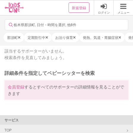
新規登録
ログイン
メニュー
栃木県那須町, 日付・時間を選択, 他8件
那須町
定期割引中
お泊り保育
発熱、気道・胃腸症状
発
該当するサポーターがいません。
検索条件を見直してみましょう。
詳細条件を指定してベビーシッターを検索
会員登録
するとすべてのサポーターの詳細情報を見ることがで
きます
サービス
TOP