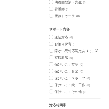
幼稚園教諭・先生
(0)
看護師
(0)
産後ドゥーラ
(0)
サポート内容
送迎対応
(0)
お泊り保育
(0)
障がい児対応認定あり
(0)
家庭教師
(0)
保けいこ：英語
(0)
保けいこ：音楽
(0)
保けいこ：スポーツ
(0)
保けいこ：絵・工作
(0)
保けいこ：その他
(0)
対応時間帯