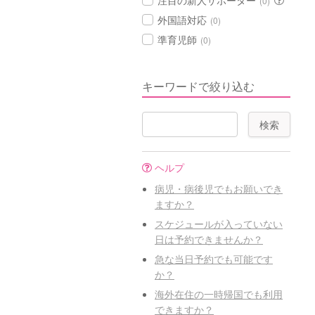
注目の新人サポーター
(0)
外国語対応
(0)
準育児師
(0)
キーワードで絞り込む
ヘルプ
病児・病後児でもお願いでき
ますか？
スケジュールが入っていない
日は予約できませんか？
急な当日予約でも可能です
か？
海外在住の一時帰国でも利用
できますか？