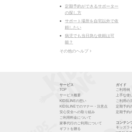
定期予約ができるサポーター
の探し方
サポート場所を自宅以外で依
頼したい
病児でも当日急な依頼は可
能？
その他のヘルプ
サービス
ガイド
TOP
ご利用例
サービス概要
上手な使
KIDSLINEの想い
ご利用の
KIDSLINEでのマナー・注意点
定期予約
安心安全への取り組み
定期予約
ご利用料金について
コンテン
家事代行のご利用について
キッズラ
ギフトを贈る