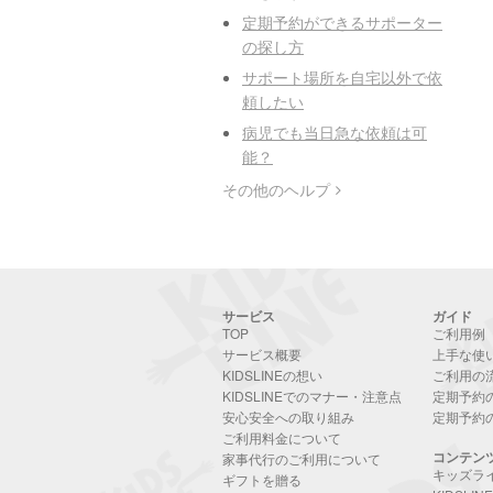
定期予約ができるサポーター
の探し方
サポート場所を自宅以外で依
頼したい
病児でも当日急な依頼は可
能？
その他のヘルプ
サービス
ガイド
TOP
ご利用例
サービス概要
上手な使
KIDSLINEの想い
ご利用の
KIDSLINEでのマナー・注意点
定期予約
安心安全への取り組み
定期予約
ご利用料金について
コンテン
家事代行のご利用について
キッズラ
ギフトを贈る