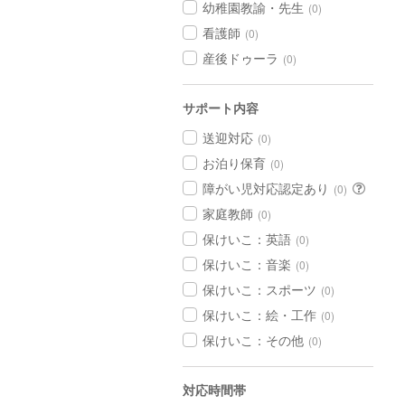
幼稚園教諭・先生
(0)
看護師
(0)
産後ドゥーラ
(0)
サポート内容
送迎対応
(0)
お泊り保育
(0)
障がい児対応認定あり
(0)
家庭教師
(0)
保けいこ：英語
(0)
保けいこ：音楽
(0)
保けいこ：スポーツ
(0)
保けいこ：絵・工作
(0)
保けいこ：その他
(0)
対応時間帯