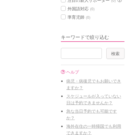
注目の新人サポーター
(0)
外国語対応
(0)
準育児師
(0)
キーワードで絞り込む
ヘルプ
病児・病後児でもお願いでき
ますか？
スケジュールが入っていない
日は予約できませんか？
急な当日予約でも可能です
か？
海外在住の一時帰国でも利用
できますか？