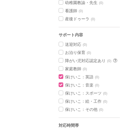
幼稚園教諭・先生
(0)
看護師
(0)
産後ドゥーラ
(0)
サポート内容
送迎対応
(0)
お泊り保育
(0)
障がい児対応認定あり
(0)
家庭教師
(0)
保けいこ：英語
(0)
保けいこ：音楽
(0)
保けいこ：スポーツ
(0)
保けいこ：絵・工作
(0)
保けいこ：その他
(0)
対応時間帯