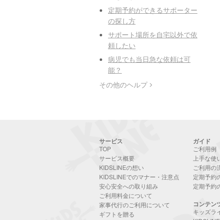
定期予約ができるサポーター
の探し方
サポート場所を自宅以外で依
頼したい
病児でも当日急な依頼は可
能？
その他のヘルプ
サービス
ガイド
TOP
ご利用例
サービス概要
上手な使
KIDSLINEの想い
ご利用の
KIDSLINEでのマナー・注意点
定期予約
安心安全への取り組み
定期予約
ご利用料金について
コンテン
家事代行のご利用について
キッズラ
ギフトを贈る