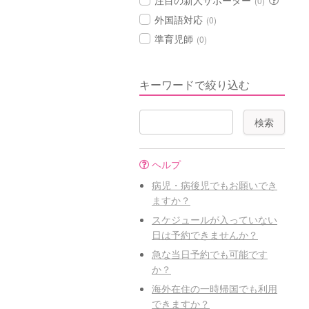
注目の新人サポーター
(0)
外国語対応
(0)
準育児師
(0)
キーワードで絞り込む
ヘルプ
病児・病後児でもお願いでき
ますか？
スケジュールが入っていない
日は予約できませんか？
急な当日予約でも可能です
か？
海外在住の一時帰国でも利用
できますか？