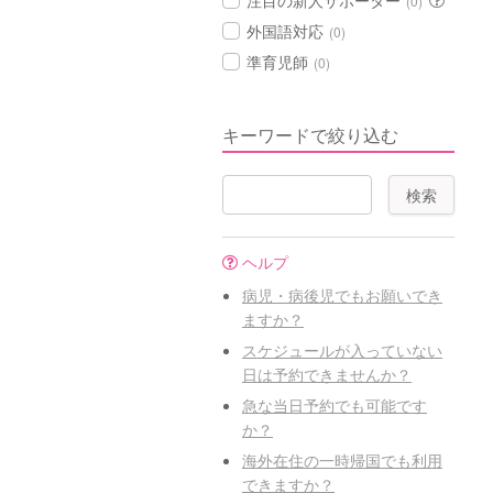
注目の新人サポーター
(0)
外国語対応
(0)
準育児師
(0)
キーワードで絞り込む
ヘルプ
病児・病後児でもお願いでき
ますか？
スケジュールが入っていない
日は予約できませんか？
急な当日予約でも可能です
か？
海外在住の一時帰国でも利用
できますか？