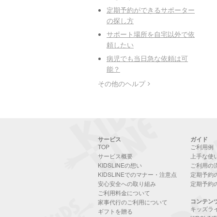
定期予約ができるサポーター
の探し方
サポート場所を自宅以外で依
頼したい
病児でも当日急な依頼は可
能？
その他のヘルプ
サービス
ガイド
TOP
ご利用例
サービス概要
上手な使
KIDSLINEの想い
ご利用の
KIDSLINEでのマナー・注意点
定期予約
安心安全への取り組み
定期予約
ご利用料金について
コンテン
家事代行のご利用について
キッズラ
ギフトを贈る