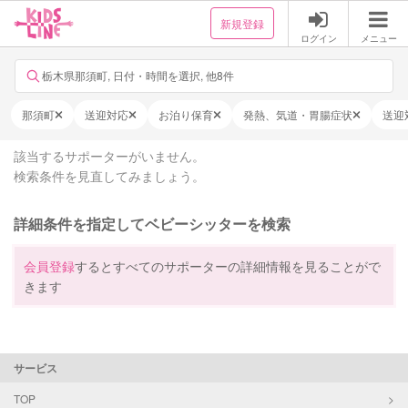
新規登録
ログイン
メニュー
栃木県那須町, 日付・時間を選択, 他8件
那須町
送迎対応
お泊り保育
発熱、気道・胃腸症状
送迎
該当するサポーターがいません。
検索条件を見直してみましょう。
詳細条件を指定してベビーシッターを検索
会員登録
するとすべてのサポーターの詳細情報を見ることがで
きます
サービス
TOP