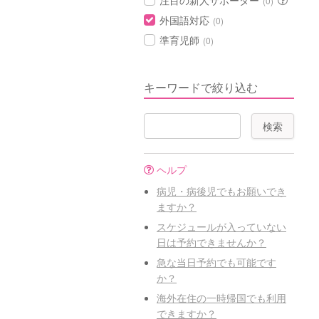
注目の新人サポーター
(0)
外国語対応
(0)
準育児師
(0)
キーワードで絞り込む
ヘルプ
病児・病後児でもお願いでき
ますか？
スケジュールが入っていない
日は予約できませんか？
急な当日予約でも可能です
か？
海外在住の一時帰国でも利用
できますか？