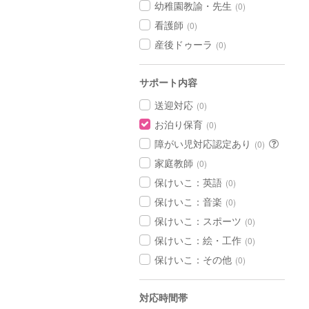
幼稚園教諭・先生
(0)
看護師
(0)
産後ドゥーラ
(0)
サポート内容
送迎対応
(0)
お泊り保育
(0)
障がい児対応認定あり
(0)
家庭教師
(0)
保けいこ：英語
(0)
保けいこ：音楽
(0)
保けいこ：スポーツ
(0)
保けいこ：絵・工作
(0)
保けいこ：その他
(0)
対応時間帯