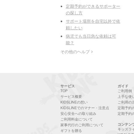
定期予約ができるサポーター
の探し方
サポート場所を自宅以外で依
頼したい
病児でも当日急な依頼は可
能？
その他のヘルプ
サービス
ガイド
TOP
ご利用例
サービス概要
上手な使
KIDSLINEの想い
ご利用の
KIDSLINEでのマナー・注意点
定期予約
安心安全への取り組み
定期予約
ご利用料金について
コンテン
家事代行のご利用について
キッズラ
ギフトを贈る