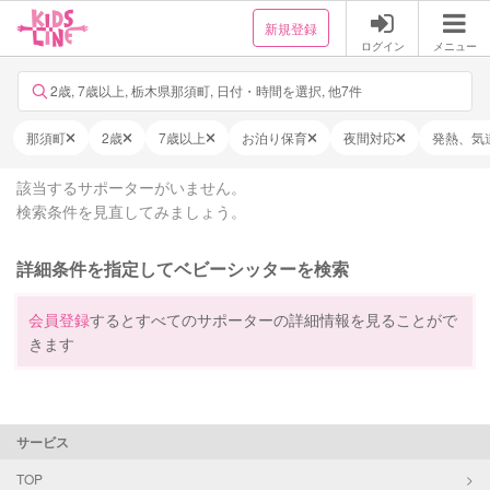
新規登録
ログイン
メニュー
2歳, 7歳以上, 栃木県那須町, 日付・時間を選択, 他7件
那須町
2歳
7歳以上
お泊り保育
夜間対応
発熱、気
該当するサポーターがいません。
検索条件を見直してみましょう。
詳細条件を指定してベビーシッターを検索
会員登録
するとすべてのサポーターの詳細情報を見ることがで
きます
サービス
TOP