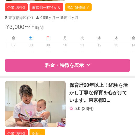
企業型割引
東京都一時預かり
指定研修修了
対応可能/特徴
子育て経験
東京都港区在住
0歳5ヶ月〜15歳11ヶ月
病児対応
病児、病後児、ともに不可
¥3,000〜
/1時間
障がい児対応
金
土
日
月
火
水
木
対応可否は個別に相談
07
08
09
10
11
12
13
1
ー
ー
ー
ー
ー
ー
ー
レッスン
なし
料金・特徴を表示
定期予約
お引き受けしていません
お子様の撮影
対応不可
特徴
料金
レビュー
保育歴20年以上！経験を活
（定期特典）
かし丁寧な保育を心がけて
います。東京都B...
サポートの特徴
5.0
(23回)
資格
企業型割引対象(旧内閣府補助対象)
自治体届出済ベビーシッター
企業型割引
保育士