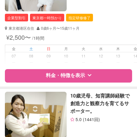
自治体届出済ベビーシッター
看護師
企業型割引
東京都一時預かり
指定研修修了
対応可能/特徴
送迎サポート
東京都港区在住
0歳6ヶ月〜15歳11ヶ月
早朝対応
¥2,500〜
/1時間
夜間対応
お泊まり保育
金
土
日
月
火
水
木
07
08
09
10
11
12
13
1
病児対応
病児、病後児、ともに不可
ー
ー
ー
ー
ー
ー
ー
料金・特徴を表示
障がい児対応
対応可否は個別に相談
レッスン
なし
特徴
料金
レビュー
10歳児母、知育講師経験で
創造力と観察力を育てるサ
定期予約
お引き受けしていません
ポーター。
サポートの特徴
5.0
(1441回)
お子様の撮影
対応不可
資格
企業型割引対象(旧内閣府補助対象)
（定期特典）
自治体届出済ベビーシッター