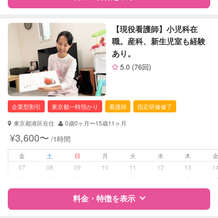
レッスン
なし
定期予約
可能
特徴
料金
レビュー
【現役看護師】小児科在
職。産科、新生児室も経験
お子様の撮影
対応可能
あり。
サポートの特徴
（定期特典）
5.0
(76回)
資格
自治体届出済ベビーシッター
保育士
企業型割引
東京都一時預かり
看護師
指定研修修了
対応可能/特徴
なし
東京都港区在住
0歳0ヶ月〜15歳11ヶ月
病児対応
病児、病後児、ともに不可
¥3,600〜
/1時間
障がい児対応
金
土
日
月
火
水
木
対応可否は個別に相談
07
08
09
10
11
12
13
1
ー
ー
ー
ー
ー
ー
ー
レッスン
なし
料金・特徴を表示
定期予約
お引き受けしていません