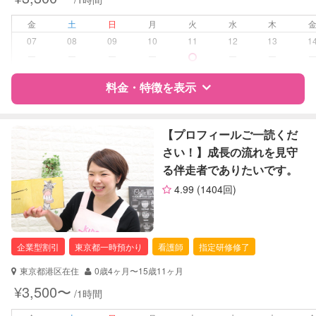
外国語対応
子育て経験
金
土
日
月
火
水
木
07
08
09
10
11
12
13
1
病児対応
病児、病後児、ともに可能
ー
ー
ー
ー
ー
ー
障がい児対応
料金・特徴を表示
対応可否は個別に相談
レッスン
英語レッスン
特徴
料金
レビュー
【プロフィールご一読くだ
その他
さい！】成長の流れを見守
る伴走者でありたいです。
定期予約
お引き受けしていません
サポートの特徴
4.99
(1404回)
お子様の撮影
対応不可
資格
企業型割引対象(旧内閣府補助対象)
（定期特典）
自治体届出済ベビーシッター
看護師
企業型割引
東京都一時預かり
看護師
指定研修修了
助産師
東京都港区在住
0歳4ヶ月〜15歳11ヶ月
対応可能/特徴
早朝対応
¥3,500〜
/1時間
夜間対応
お泊まり保育