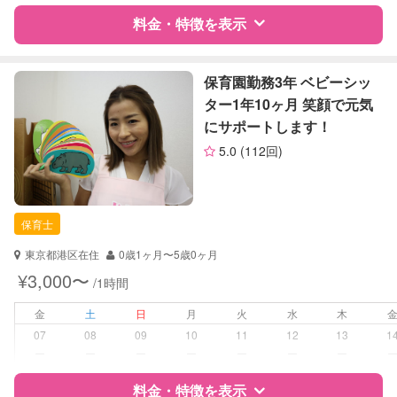
料金・特徴を表示
レッスン
なし
定期予約
お引き受けしていません
特徴
料金
レビュー
保育園勤務3年 ベビーシッ
ター1年10ヶ月 笑顔で元気
お子様の撮影
対応不可
にサポートします！
サポートの特徴
（定期特典）
5.0
(112回)
資格
企業型割引対象(旧内閣府補助対象)
自治体届出済ベビーシッター
保育士
保育士
幼稚園教諭
東京都港区在住
0歳1ヶ月〜5歳0ヶ月
対応可能/特徴
夜間対応
¥3,000〜
/1時間
病児対応
病児、病後児、ともに不可
金
土
日
月
火
水
木
07
08
09
10
11
12
13
1
障がい児対応
対応可否は個別に相談
ー
ー
ー
ー
ー
ー
ー
料金・特徴を表示