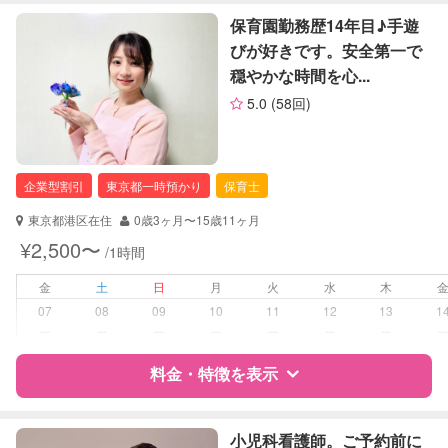
お子様の撮影
対応不可
特徴
料金
レビュー
保育園勤務歴14年目♪手遊
（定期特典）
びが好きです。安全第一で
穏やかな時間を心...
サポートの特徴
5.0
(58回)
資格
企業型割引対象(旧内閣府補助対象)
自治体届出済ベビーシッター
看護師
企業型割引
東京都一時預かり
保育士
保健師
東京都港区在住
0歳3ヶ月〜15歳11ヶ月
対応可能/特徴
送迎サポート
¥2,500〜
/1時間
早朝対応
夜間対応
金
土
日
月
火
水
木
お泊まり保育
07
08
09
10
11
12
13
1
ー
ー
ー
ー
ー
ー
ー
病児対応
病児、病後児、ともに不可
料金・特徴を表示
障がい児対応
対応可否は個別に相談
特徴
料金
レビュー
小児科看護師。ご予約前に
レッスン
なし