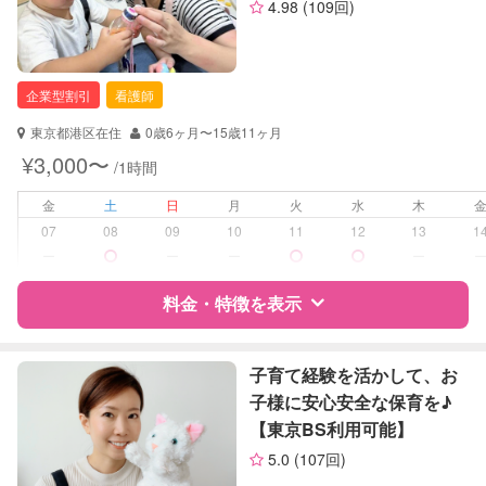
4.98
(109回)
資格
自治体届出済ベビーシッター
お子様の撮影
対応可能
保育士
（定期特典）
企業型割引
看護師
対応可能/特徴
送迎サポート
夜間対応
東京都港区在住
0歳6ヶ月〜15歳11ヶ月
¥3,000〜
/1時間
病児対応
病児、病後児、ともに不可
金
土
日
月
火
水
木
障がい児対応
対応可否は個別に相談
07
08
09
10
11
12
13
1
ー
ー
ー
ー
レッスン
なし
料金・特徴を表示
定期予約
お引き受けしていません
特徴
料金
レビュー
子育て経験を活かして、お
お子様の撮影
対応不可
子様に安心安全な保育を♪
（定期特典）
【東京BS利用可能】
サポートの特徴
5.0
(107回)
資格
企業型割引対象(旧内閣府補助対象)