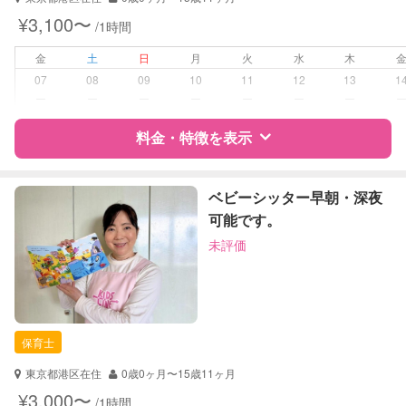
対応可能/特徴
送迎サポート
¥3,100〜
/1時間
早朝対応
夜間対応
金
土
日
月
火
水
木
お泊まり保育
07
08
09
10
11
12
13
1
子育て経験
ー
ー
ー
ー
ー
ー
ー
病児対応
料金・特徴を表示
病児、病後児、ともに不可
障がい児対応
対応可否は個別に相談
特徴
料金
レビュー
ベビーシッター早朝・深夜
可能です。
レッスン
なし
未評価
サポートの特徴
定期予約
お引き受けしていません
資格
企業型割引対象(旧内閣府補助対象)
自治体届出済ベビーシッター
お子様の撮影
対応不可
看護師
（定期特典）
保育士
対応可能/特徴
送迎サポート
東京都港区在住
0歳0ヶ月〜15歳11ヶ月
早朝対応
¥3,000〜
/1時間