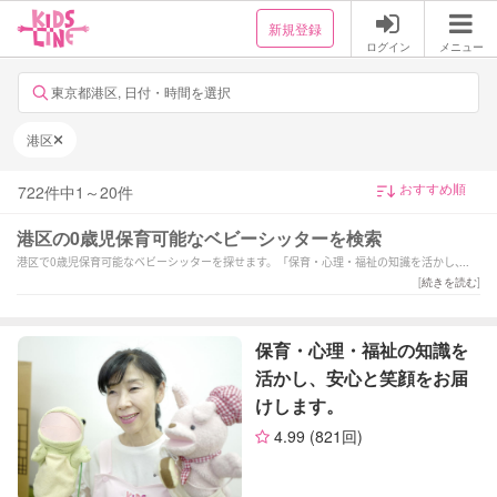
新規登録
ログイン
メニュー
東京都港区, 日付・時間を選択
港区
722
件中
1
～
20
件
港区の0歳児保育可能なベビーシッターを検索
港区で0歳児保育可能なベビーシッターを探せます。「保育・心理・福祉の知識を活かし、安
心と笑顔をお届けします。」「保育歴10年！短時間のご依頼大歓迎♪思いやりを大切に安心
[
続きを読む
]
のサポートを提供
」「保育歴20年以上。お子様に寄り添い、温かい保育を目指しています。」などの強みを持
つシッターが対応いたします。港区で様々なスキルを持ったサポーターの中から、ご予算や
保育・心理・福祉の知識を
依頼内容に合わせて選んでいただけます。
活かし、安心と笑顔をお届
けします。
4.99
(821回)