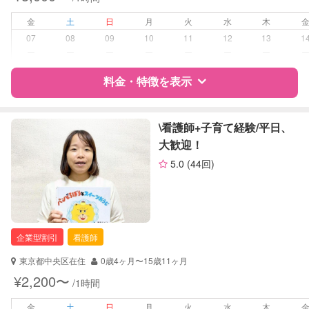
夜間対応
お泊まり保育
金
土
日
月
火
水
木
07
08
09
10
11
12
13
1
病児対応
病児、病後児、ともに不可
ー
ー
ー
ー
ー
ー
ー
料金・特徴を表示
障がい児対応
対応可否は個別に相談
レッスン
なし
特徴
料金
レビュー
\看護師+子育て経験/平日、
大歓迎！
定期予約
お引き受けしていません
5.0
(44回)
サポートの特徴
お子様の撮影
対応不可
資格
自治体届出済ベビーシッター
（定期特典）
保育士
ドゥーラ協会認定産後ドゥーラ
企業型割引
看護師
対応可能/特徴
早朝対応
東京都中央区在住
0歳4ヶ月〜15歳11ヶ月
夜間対応
¥2,200〜
/1時間
お泊まり保育
子育て経験
金
土
日
月
火
水
木