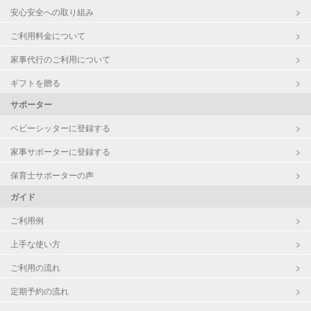
安心安全への取り組み
障がい児対応
対応可否は個別に相談
ご利用料金について
家事代行のご利用について
レッスン
なし
ギフトを贈る
定期予約
可能
サポーター
ベビーシッターに登録する
お子様の撮影
対応可能
（定期特典）
家事サポーターに登録する
保育士サポーターの声
ガイド
ご利用例
上手な使い方
ご利用の流れ
定期予約の流れ