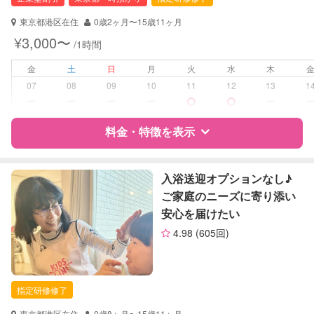
幼稚園教諭
調理師
東京都港区在住
0歳2ヶ月〜15歳11ヶ月
¥3,000〜
/1時間
対応可能/特徴
早朝対応
子育て経験
金
土
日
月
火
水
木
07
08
09
10
11
12
13
1
病児対応
病児、病後児、ともに不可
ー
ー
ー
ー
ー
障がい児対応
料金・特徴を表示
対応可否は個別に相談
レッスン
その他
特徴
料金
レビュー
入浴送迎オプションなし♪
ご家庭のニーズに寄り添い
定期予約
お引き受けしていません
安心を届けたい
サポートの特徴
お子様の撮影
対応不可
4.98
(605回)
（定期特典）
資格
企業型割引対象(旧内閣府補助対象)
自治体届出済ベビーシッター
幼稚園教諭
指定研修修了
ドゥーラ協会認定産後ドゥーラ
東京都港区在住
0歳8ヶ月〜15歳11ヶ月