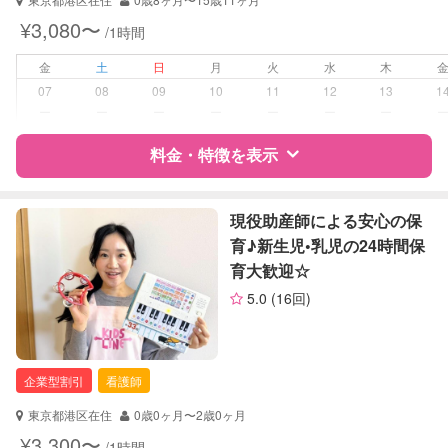
対応可能/特徴
送迎サポート
¥3,080〜
/1時間
早朝対応
夜間対応
金
土
日
月
火
水
木
お泊まり保育
07
08
09
10
11
12
13
1
大学生
ー
ー
ー
ー
ー
ー
ー
病児対応
料金・特徴を表示
病児、病後児、ともに可能
障がい児対応
対応可否は個別に相談
特徴
料金
レビュー
現役助産師による安心の保
育♪︎新生児•乳児の24時間保
レッスン
音楽レッスン
育大歓迎☆
絵・工作レッスン
サポートの特徴
5.0
(16回)
定期予約
可能
資格
自治体届出済ベビーシッター
お子様の撮影
対応不可
対応可能/特徴
送迎サポート
企業型割引
看護師
（定期特典）
早朝対応
夜間対応
東京都港区在住
0歳0ヶ月〜2歳0ヶ月
お泊まり保育
¥3,300〜
/1時間