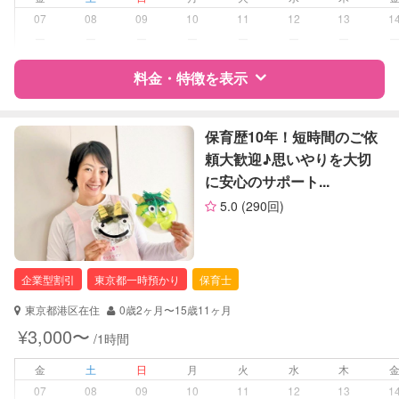
07
08
09
10
11
12
13
1
病児対応
病児、病後児、ともに不可
ー
ー
ー
ー
ー
ー
ー
障がい児対応
料金・特徴を表示
対応可否は個別に相談
レッスン
なし
特徴
料金
レビュー
保育歴10年！短時間のご依
頼大歓迎♪思いやりを大切
定期予約
お引き受けしていません
に安心のサポート...
サポートの特徴
お子様の撮影
対応不可
5.0
(290回)
（定期特典）
資格
企業型割引対象(旧内閣府補助対象)
自治体届出済ベビーシッター
看護師
企業型割引
東京都一時預かり
保育士
保健師
東京都港区在住
0歳2ヶ月〜15歳11ヶ月
対応可能/特徴
子育て経験
¥3,000〜
/1時間
病児対応
病児、病後児、ともに不可
金
土
日
月
火
水
木
07
08
09
10
11
12
13
1