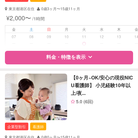
対応可能/特徴
子育て経験
東京都港区在住
0歳3ヶ月〜15歳11ヶ月
病児対応
病児、病後児、ともに不可
¥2,000〜
/1時間
障がい児対応
金
土
日
月
火
水
木
対応可否は個別に相談
07
08
09
10
11
12
13
1
ー
ー
ー
ー
ー
ー
レッスン
音楽レッスン
絵・工作レッスン
料金・特徴を表示
定期予約
お引き受けしていません
特徴
料金
レビュー
【0ヶ月~OK/安心の現役NIC
お子様の撮影
対応不可
U看護師】 小児経験10年以
（定期特典）
上/夜...
サポートの特徴
5.0
(6回)
資格
企業型割引対象(旧内閣府補助対象)
自治体届出済ベビーシッター
保育士
企業型割引
看護師
幼稚園教諭
東京都港区在住
0歳0ヶ月〜15歳11ヶ月