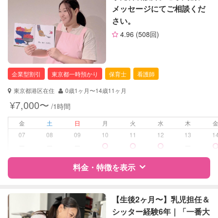
メッセージにてご相談くだ
さい。
定期予約
お引き受けしていません
サポートの特徴
4.96
(508回)
資格
企業型割引対象(旧内閣府補助対象)
お子様の撮影
対応不可
自治体届出済ベビーシッター
（定期特典）
保育士
企業型割引
東京都一時預かり
保育士
看護師
対応可能/特徴
送迎サポート
東京都港区在住
0歳1ヶ月〜14歳11ヶ月
早朝対応
¥7,000〜
/1時間
夜間対応
金
土
日
月
火
水
木
病児対応
病児、病後児、ともに不可
07
08
09
10
11
12
13
1
ー
ー
ー
ー
障がい児対応
対応可否は個別に相談
料金・特徴を表示
レッスン
絵・工作レッスン
特徴
料金
レビュー
【生後2ヶ月〜】乳児担任＆
定期予約
お引き受けしていません
シッター経験6年｜「一番大