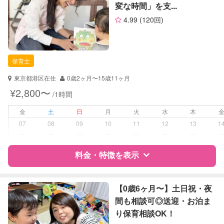
変な時間」を支...
お子様の撮影
対応不可
サポートの特徴
（定期特典）
4.99
(120回)
資格
企業型割引対象(旧内閣府補助対象)
自治体届出済ベビーシッター
保育士
保育士
看護師
東京都港区在住
0歳2ヶ月〜15歳11ヶ月
対応可能/特徴
早朝対応
¥2,800〜
/1時間
夜間対応
お泊まり保育
金
土
日
月
火
水
木
外国語対応
07
08
09
10
11
12
13
1
ー
ー
ー
ー
ー
ー
ー
病児対応
病児、病後児、ともに可能
料金・特徴を表示
障がい児対応
対応可否は個別に相談
特徴
料金
レビュー
【0歳6ヶ月〜】土日祝・夜
レッスン
なし
間も相談可◎送迎・お泊ま
り保育相談OK！
定期予約
可能
サポートの特徴