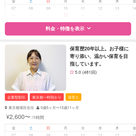
金
土
日
月
火
水
木
外国語対応
07
08
09
10
11
12
13
1
ー
ー
ー
ー
ー
ー
病児対応
病児、病後児、ともに不可
料金・特徴を表示
障がい児対応
対応可否は個別に相談
特徴
料金
レビュー
保育歴20年以上。お子様に
レッスン
なし
寄り添い、温かい保育を目
指しています。
定期予約
お引き受けしていません
サポートの特徴
5.0
(481回)
お子様の撮影
対応不可
資格
企業型割引対象(旧内閣府補助対象)
（定期特典）
自治体届出済ベビーシッター
看護師
企業型割引
東京都一時預かり
保育士
対応可能/特徴
なし
東京都港区在住
0歳5ヶ月〜15歳11ヶ月
¥2,600〜
/1時間
病児対応
病児、病後児、ともに可能
金
土
日
月
火
水
木
障がい児対応
対応可否は個別に相談
07
08
09
10
11
12
13
1