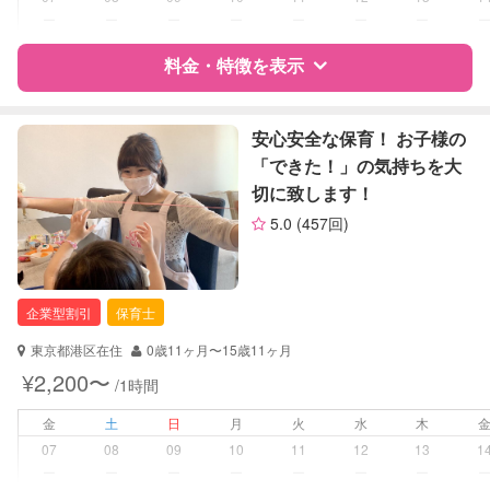
ー
ー
ー
ー
ー
ー
ー
レッスン
なし
料金・特徴を表示
定期予約
可能
特徴
料金
レビュー
安心安全な保育！ お子様の
お子様の撮影
対応可能
「できた！」の気持ちを大
（定期特典）
切に致します！
サポートの特徴
5.0
(457回)
資格
企業型割引対象(旧内閣府補助対象)
自治体届出済ベビーシッター
保育士
企業型割引
保育士
幼稚園教諭
東京都港区在住
0歳11ヶ月〜15歳11ヶ月
対応可能/特徴
送迎サポート
¥2,200〜
/1時間
病児対応
病児、病後児、ともに不可
金
土
日
月
火
水
木
07
08
09
10
11
12
13
1
障がい児対応
対応可否は個別に相談
ー
ー
ー
ー
ー
ー
ー