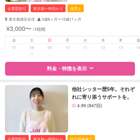
企業型割引
東京都一時預かり
保育士
東京都港区在住
0歳8ヶ月〜15歳11ヶ月
¥3,000〜
/1時間
金
土
日
月
火
水
木
07
08
09
10
11
12
13
1
ー
ー
ー
ー
ー
ー
料金・特徴を表示
特徴
料金
レビュー
他社シッター歴5年。それぞ
れに寄り添うサポートを。
4.99
(847回)
サポートの特徴
資格
企業型割引対象(旧内閣府補助対象)
自治体届出済ベビーシッター
保育士
企業型割引
東京都一時預かり
指定研修修了