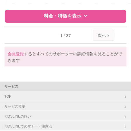
障がい児対応
対応可否は個別に相談
ー
ー
ー
ー
ー
ー
ー
料金・特徴を表示
レッスン
なし
定期予約
お引き受けしていません
特徴
料金
レビュー
次へ >
1 / 37
お子様の撮影
対応不可
サポートの特徴
（定期特典）
会員登録
するとすべてのサポーターの詳細情報を見ることがで
きます
資格
企業型割引対象(旧内閣府補助対象)
自治体届出済ベビーシッター
保育士
サービス
対応可能/特徴
送迎サポート
TOP
早朝対応
夜間対応
サービス概要
お泊まり保育
KIDSLINEの想い
子育て経験
KIDSLINEでのマナー・注意点
病児対応
病児、病後児、ともに不可