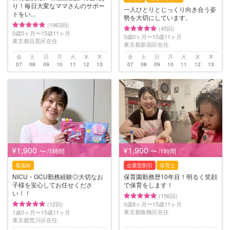
り！毎日大変なママさんのサポー
一人ひとりとじっくり向き合う姿
トをい...
勢を大切にしています。
(1963回)
(45回)
0歳5ヶ月〜15歳11ヶ月
3歳0ヶ月〜15歳11ヶ月
東京都目黒区在住
東京都新宿区在住
金
土
日
月
火
水
木
金
土
日
月
火
水
木
07
08
09
10
11
12
13
07
08
09
10
11
12
13
¥1,900
¥1,900
〜 /1時間
〜 /1時間
看護師
企業型割引
保育士
NICU・GCU勤務経験◎大切なお
保育園勤務歴10年目！明るく笑顔
子様を安心してお任せくださ
で保育をします！
い！！
(156回)
(12回)
0歳8ヶ月〜15歳11ヶ月
東京都板橋区在住
1歳0ヶ月〜15歳11ヶ月
東京都荒川区在住