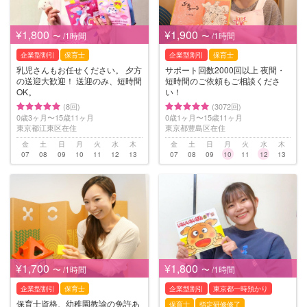
¥1,800
¥1,900
〜 /1時間
〜 /1時間
企業型割引
保育士
企業型割引
保育士
乳児さんもお任せください。 夕方
サポート回数2000回以上 夜間・
の送迎大歓迎！ 送迎のみ、短時間
短時間のご依頼もご相談くださ
OK。
い！
(8回)
(3072回)
0歳3ヶ月〜15歳11ヶ月
0歳1ヶ月〜15歳11ヶ月
東京都江東区在住
東京都豊島区在住
金
土
日
月
火
水
木
金
土
日
月
火
水
木
07
08
09
10
11
12
13
07
08
09
10
11
12
13
¥1,700
¥1,800
〜 /1時間
〜 /1時間
企業型割引
保育士
企業型割引
東京都一時預かり
保育士資格、幼稚園教諭の免許あ
保育士
指定研修修了