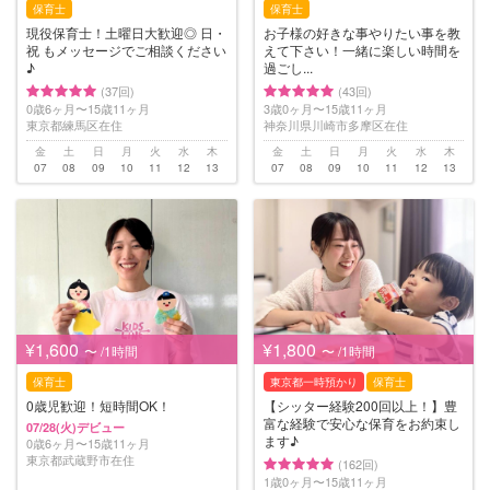
保育士
保育士
現役保育士！土曜日大歓迎◎ 日・
お子様の好きな事やりたい事を教
祝 もメッセージでご相談ください
えて下さい！一緒に楽しい時間を
♪
過ごし...
(37回)
(43回)
0歳6ヶ月〜15歳11ヶ月
3歳0ヶ月〜15歳11ヶ月
東京都練馬区在住
神奈川県川崎市多摩区在住
金
土
日
月
火
水
木
金
土
日
月
火
水
木
07
08
09
10
11
12
13
07
08
09
10
11
12
13
¥1,600
¥1,800
〜 /1時間
〜 /1時間
保育士
東京都一時預かり
保育士
0歳児歓迎！短時間OK！
【シッター経験200回以上！】豊
富な経験で安心な保育をお約束し
07/28(火)デビュー
ます♪
0歳6ヶ月〜15歳11ヶ月
東京都武蔵野市在住
(162回)
1歳0ヶ月〜15歳11ヶ月