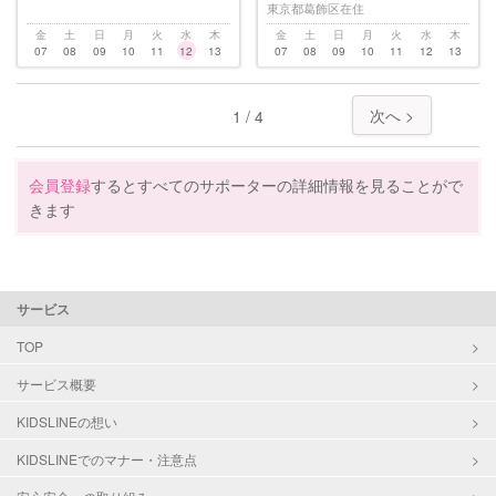
東京都葛飾区在住
金
土
日
月
火
水
木
金
土
日
月
火
水
木
07
08
09
10
11
12
13
07
08
09
10
11
12
13
次へ >
1 / 4
会員登録
するとすべてのサポーターの詳細情報を見ることがで
きます
サービス
TOP
サービス概要
KIDSLINEの想い
KIDSLINEでのマナー・注意点