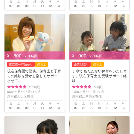
金
土
日
月
火
水
木
金
土
日
月
火
水
木
07
08
09
10
11
12
13
07
08
09
10
11
12
13
¥1,800
¥1,900
〜 /1時間
〜 /1時間
東京都一時預かり
保育士
企業型割引
保育士
現在保育園で勤務。保育士と子育
丁寧で あたたかい保育をいたしま
ての経験を活かし楽しくサポート
す。現在保育士 お受験サポート経
させて...
験...
(1926回)
(536回)
0歳2ヶ月〜15歳11ヶ月
1歳0ヶ月〜12歳0ヶ月
東京都大田区在住
東京都江戸川区在住
金
土
日
月
火
水
木
金
土
日
月
火
水
木
07
08
09
10
11
12
13
07
08
09
10
11
12
13