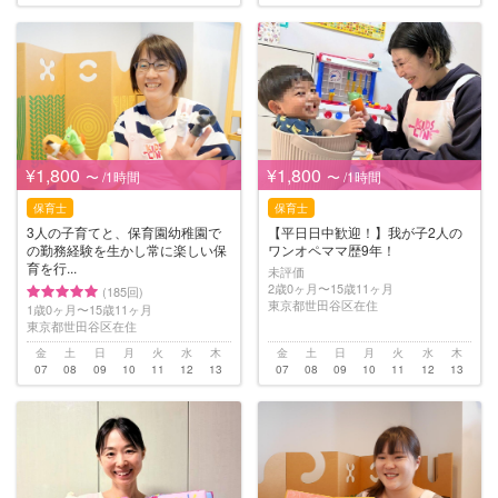
¥1,800
¥1,800
〜 /1時間
〜 /1時間
保育士
保育士
3人の子育てと、保育園幼稚園で
【平日日中歓迎！】我が子2人の
の勤務経験を生かし常に楽しい保
ワンオペママ歴9年！
育を行...
未評価
2歳0ヶ月〜15歳11ヶ月
(185回)
東京都世田谷区在住
1歳0ヶ月〜15歳11ヶ月
東京都世田谷区在住
金
土
日
月
火
水
木
金
土
日
月
火
水
木
07
08
09
10
11
12
13
07
08
09
10
11
12
13