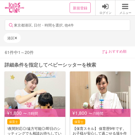
新規登録
ログイン
メニュー
東京都港区, 日付・時間を選択, 他4件
港区
61
件中
1
～
20
件
詳細条件を指定してベビーシッターを検索
¥1,800
¥1,800
〜 /1時間
〜 /1時間
保育士
保育士
\夜間対応◎/遠方可能◎/即日のシ
【保育スキル】 保育歴9年です。
ッティングでも相談お待ちしてい
お子様が安心して過ごせる場を作