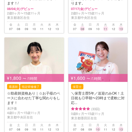
ます！/
ります。
08/04(火)デビュー
07/17(金)デビュー
2歳0ヶ月〜15歳11ヶ月
2歳0ヶ月〜15歳11ヶ月
東京都港区在住
東京都中央区在住
金
土
日
月
火
水
木
金
土
日
月
火
水
木
07
08
09
10
11
12
13
07
08
09
10
11
12
13
¥1,800
¥1,600
〜 /1時間
〜 /1時間
看護師
指定研修修了
保育士
☆助産師資格あり｜☆お子様のペ
＼保育士歴5年／送迎のみOK！土
ースに合わせた丁寧な関わりをし
日祝も◎早朝〜23時まで柔軟に対
ます！
応...
未評価
(33回)
4歳0ヶ月〜15歳11ヶ月
0歳8ヶ月〜15歳11ヶ月
東京都中央区在住
東京都墨田区在住
金
土
日
月
火
水
木
金
土
日
月
火
水
木
07
08
09
10
11
12
13
07
08
09
10
11
12
13