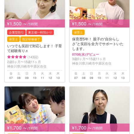
¥1,500
¥1,500
〜 /1時間
〜 /1時間
企業型割引
東京都一時預かり
保育士
保育歴5年！ 親子の“自分らし
保育士
指定研修修了
さ”と笑顔を全力でサポートいた
いつでも笑顔で対応します！ 子育
します。
て経験有り♬
07/08(水)デビュー
(143回)
3歳0ヶ月〜15歳11ヶ月
2歳0ヶ月〜15歳11ヶ月
神奈川県川崎市中原区在住
神奈川県川崎市中原区在住
金
土
日
月
火
水
木
金
土
日
月
火
水
木
07
08
09
10
11
12
13
07
08
09
10
11
12
13
¥1,700
¥1,700
〜 /1時間
〜 /1時間