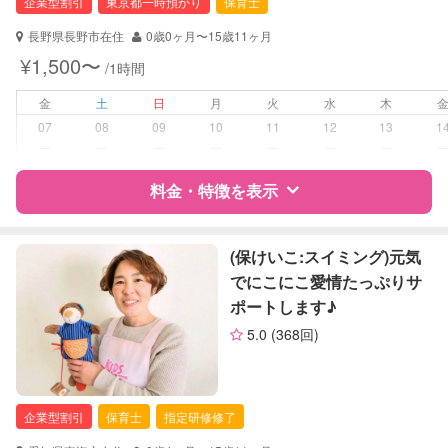
企業型割引
東京都一時預かり
保育士
長野県長野市在住
0歳0ヶ月〜15歳11ヶ月
¥1,500〜
/1時間
金
土
日
月
火
水
木
07
08
09
10
11
12
13
1
ー
ー
ー
ー
ー
ー
ー
料金・特徴を表示
特徴
料金
レビュー
(保けいこ:スイミング)元気
でにこにこ愛情たっぷりサ
ポートします♪
サポートの特徴
5.0
(368回)
資格
企業型割引対象(旧内閣府補助対象)
自治体届出済ベビーシッター
保育士
企業型割引
保育士
指定研修修了
対応可能/特徴
送迎サポート