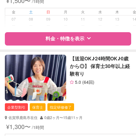
¥1,500〜
/1時間
外国語対応
子育て経験
金
土
日
月
火
水
木
07
08
09
10
11
12
13
1
病児対応
病児、病後児、ともに可能
ー
ー
ー
ー
ー
ー
ー
料金・特徴を表示
障がい児対応
対応可否は個別に相談
レッスン
スポーツレッスン
特徴
料金
レビュー
【送迎OK♪24時間OK♪0歳
から◎】 保育士30年以上経
定期予約
可能
験有り
サポートの特徴
5.0
(64回)
お子様の撮影
対応不可
資格
企業型割引対象(旧内閣府補助対象)
（定期特典）
自治体届出済ベビーシッター
保育士
企業型割引
保育士
指定研修修了
幼稚園教諭
佐賀県鹿島市在住
0歳2ヶ月〜15歳11ヶ月
対応可能/特徴
送迎サポート
¥1,300〜
/1時間
子育て経験