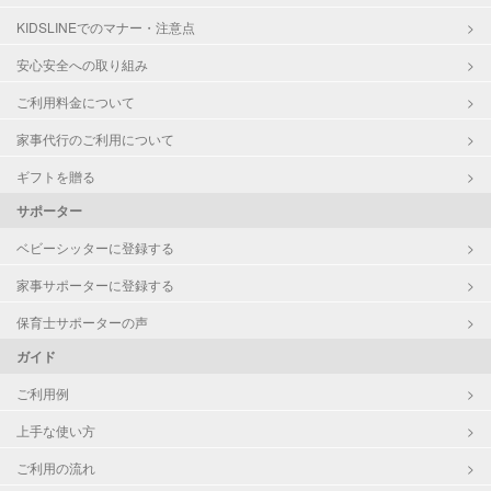
子育て経験
KIDSLINEでのマナー・注意点
安心安全への取り組み
病児対応
病児、病後児、ともに可能
ご利用料金について
障がい児対応
対応可否は個別に相談
家事代行のご利用について
レッスン
なし
ギフトを贈る
サポーター
定期予約
お引き受けしていません
ベビーシッターに登録する
お子様の撮影
対応不可
家事サポーターに登録する
（定期特典）
保育士サポーターの声
ガイド
ご利用例
上手な使い方
ご利用の流れ