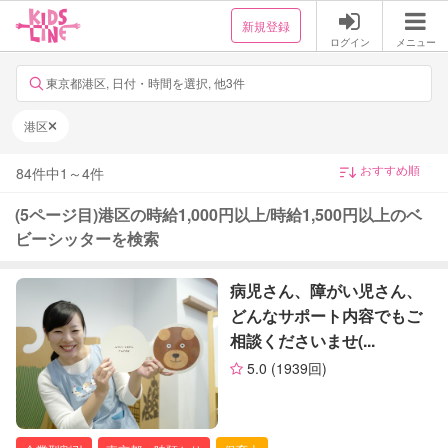
新規登録
ログイン
メニュー
東京都港区, 日付・時間を選択, 他3件
港区
84
件中
1
～
4
件
(5ページ目)港区の時給1,000円以上/時給1,500円以上のベ
ビーシッターを検索
病児さん、障がい児さん、
どんなサポート内容でもご
相談くださいませ(...
5.0
(1939回)