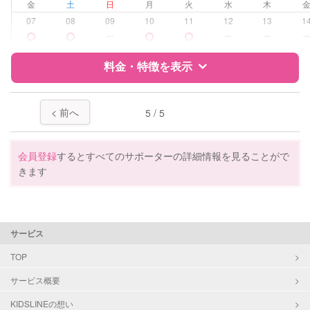
金
土
日
月
火
水
木
病児対応
病児、病後児、ともに不可
07
08
09
10
11
12
13
1
ー
ー
ー
障がい児対応
対応可否は個別に相談
料金・特徴を表示
レッスン
絵・工作レッスン
特徴
料金
レビュー
< 前へ
5 / 5
定期予約
お引き受けしていません
お子様の撮影
対応不可
サポートの特徴
会員登録
するとすべてのサポーターの詳細情報を見ることがで
（定期特典）
きます
資格
企業型割引対象(旧内閣府補助対象)
自治体届出済ベビーシッター
保育士
幼稚園教諭
サービス
TOP
対応可能/特徴
送迎サポート
早朝対応
サービス概要
夜間対応
KIDSLINEの想い
お泊まり保育