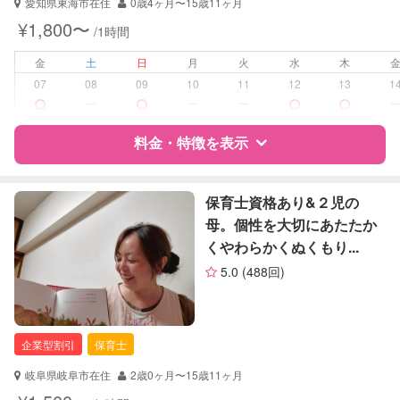
愛知県東海市在住
0歳4ヶ月〜15歳11ヶ月
早朝対応
¥1,800〜
/1時間
夜間対応
お泊まり保育
金
土
日
月
火
水
木
07
08
09
10
11
12
13
1
病児対応
病児、病後児、ともに可能
ー
ー
ー
障がい児対応
料金・特徴を表示
認定あり
レッスン
なし
特徴
料金
レビュー
保育士資格あり&２児の
母。個性を大切にあたたか
定期予約
可能
くやわらかくぬくもり...
サポートの特徴
お子様の撮影
対応可能
5.0
(488回)
（定期特典）
資格
企業型割引対象(旧内閣府補助対象)
自治体届出済ベビーシッター
保育士
企業型割引
保育士
対応可能/特徴
早朝対応
岐阜県岐阜市在住
2歳0ヶ月〜15歳11ヶ月
夜間対応