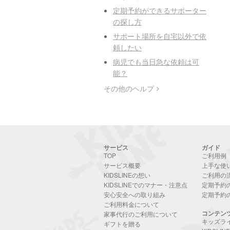
定期予約ができるサポーター
の探し方
サポート場所を自宅以外で依
頼したい
病児でも当日急な依頼は可
能？
その他のヘルプ
サービス
ガイド
TOP
ご利用例
サービス概要
上手な使
KIDSLINEの想い
ご利用の
KIDSLINEでのマナー・注意点
定期予約
安心安全への取り組み
定期予約
ご利用料金について
コンテン
家事代行のご利用について
キッズラ
ギフトを贈る