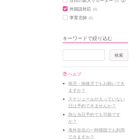
注目の新人サポーター
(0)
外国語対応
(0)
準育児師
(0)
キーワードで絞り込む
ヘルプ
病児・病後児でもお願いでき
ますか？
スケジュールが入っていない
日は予約できませんか？
急な当日予約でも可能です
か？
海外在住の一時帰国でも利用
できますか？